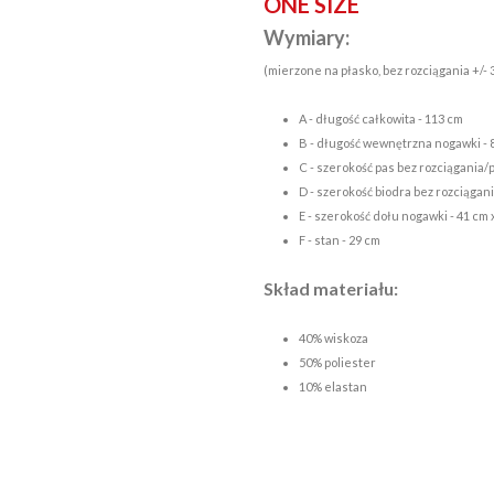
ONE SIZE
Wymiary:
(mierzone na płasko, bez rozciągania +/-
A - długość całkowita - 113 cm
B - długość wewnętrzna nogawki - 
C - szerokość pas bez rozciągania/p
D - szerokość biodra bez rozciągani
E - szerokość dołu nogawki - 41 cm 
F - stan - 29 cm
Skład materiału:
40% wiskoza
50% poliester
10% elastan