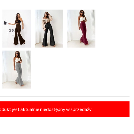
odukt jest aktualnie niedostępny w sprzedaży