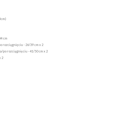
 3cm)
84 cm
o rozciągnięciu - 26/39 cm x 2
a/po rozciągnięciu - 41/50 cm x 2
x 2