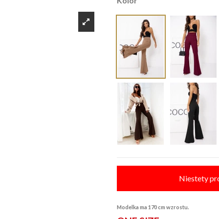
Kolor
Niestety pr
Modelka ma 170 cm wzrostu.