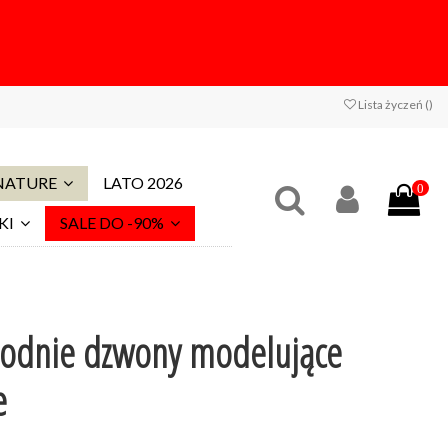
Lista życzeń (
)
 NATURE
LATO 2026
0
KI
SALE DO -90%
odnie dzwony modelujące
e