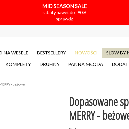
MID SEASON SALE
rabaty nawet do -90%
sprawdź
I NA WESELE
BESTSELLERY
NOWOŚCI
SLOW BY
KOMPLETY
DRUHNY
PANNA MŁODA
DODAT
MERRY - beżowe
Dopasowane sp
MERRY - beżow