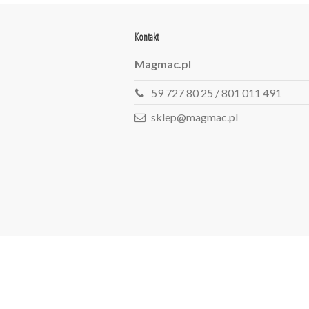
Kontakt
Magmac.pl
59 727 80 25 / 801 011 491
sklep@magmac.pl