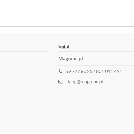
Kontakt
Magmac.pl
59 727 80 25 / 801 011 491
sklep@magmac.pl