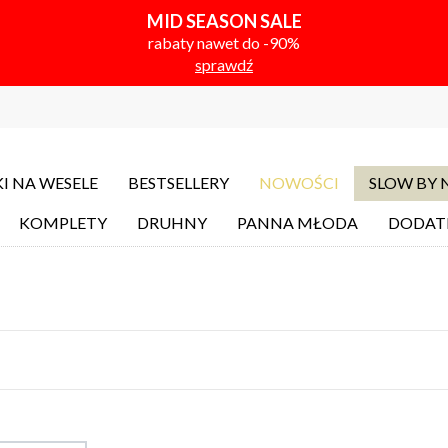
MID SEASON SALE
rabaty nawet do -90%
sprawdź
I NA WESELE
BESTSELLERY
NOWOŚCI
SLOW BY
KOMPLETY
DRUHNY
PANNA MŁODA
DODAT