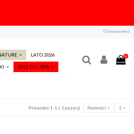
Lista życzeń (
)
 NATURE
LATO 2026
0
KI
SALE DO -90%
Pokazano 1-1 z 1 pozycji
Nowości
1