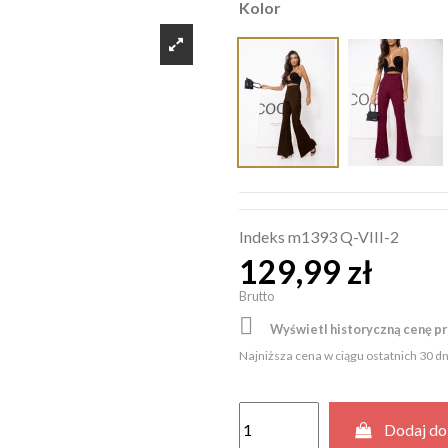
Kolor
Indeks
m1393 Q-VIII-2
129,99 zł
Brutto

Wyświetl historyczną cenę p
Najniższa cena w ciągu ostatnich 30 d
Dodaj do