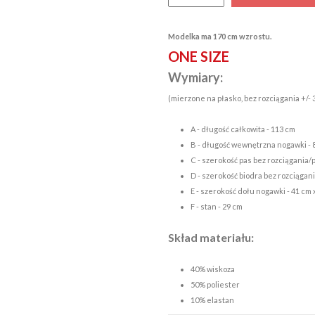
Modelka ma 170 cm wzrostu.
ONE SIZE
Wymiary:
(mierzone na płasko, bez rozciągania +/-
A - długość całkowita - 113 cm
B - długość wewnętrzna nogawki - 
C - szerokość pas bez rozciągania/p
D - szerokość biodra bez rozciągani
E - szerokość dołu nogawki - 41 cm 
F - stan - 29 cm
Skład materiału:
40% wiskoza
50% poliester
10% elastan