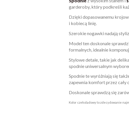
Spodnie
z wysokim stanem i
s
garderoby, który podkreśli ka
Dzięki dopasowanemu krojowi w
i kobiecą linię.
Szerokie nogawki nadają styliz
Model ten doskonale sprawdzi
formalnych, idealnie komponuj
Stylowe detale, takie jak delik
spodnie uniwersalnym wyborem
Spodnie te wyróżniają się tak
zapewnia komfort przez cały d
Doskonale sprawdzą się zarówno
Kolor czekoladowy to zdecydowanie najm
W magazynie
Brak opini
1000 Przedmio
ean13
2560000913055