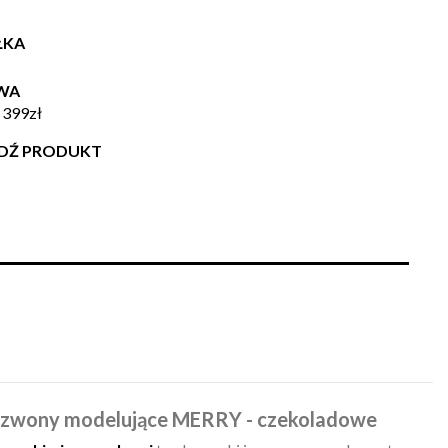
ŁKA
WA
 399zł
WDŹ PRODUKT
dzwony modelujące MERRY - czekoladowe