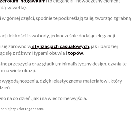
zerokimi nogawkami
to elegancki i nowoczesny element
żdą sylwetkę.
 górnej części, spodnie te podkreślają talię, tworząc zgrabną
acji lekkości i swobody, jednocześnie dodając elegancji.
 się zarówno w
stylizacjach casualowych
, jak i bardziej
ąc się z różnymi typami obuwia i
topów
.
atne przeszycia oraz gładki, minimalistyczny design, czynią te
 na wiele okazji.
że wygodą noszenia, dzięki elastycznemu materiałowi, który
zień.
 na co dzień, jak i na wieczorne wyjścia.
odniejszy kolor tego sezonu!
ty