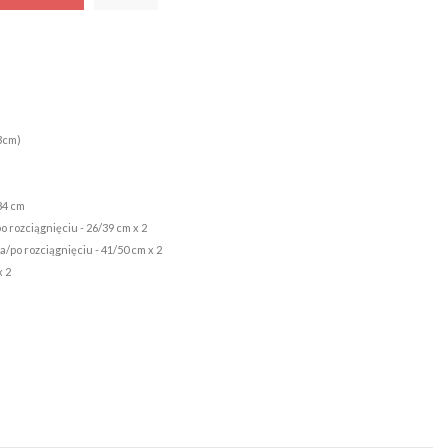
 3cm)
84 cm
o rozciągnięciu - 26/39 cm x 2
a/po rozciągnięciu - 41/50 cm x 2
x 2