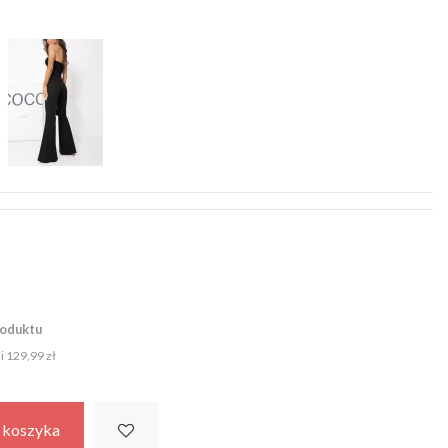
roduktu
ni
129,99 zł
 koszyka