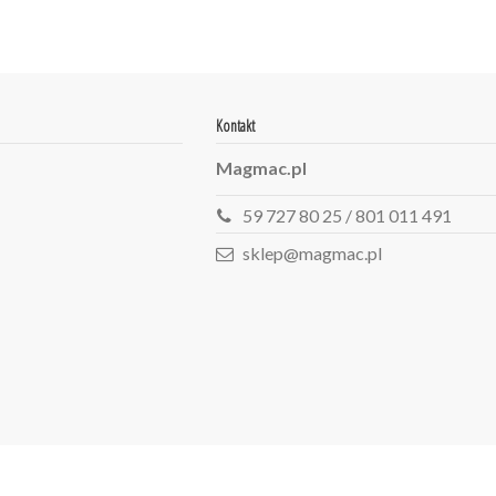
Kontakt
Magmac.pl
59 727 80 25 / 801 011 491
sklep@magmac.pl