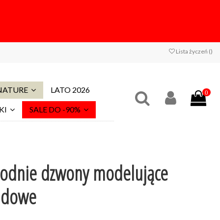
Lista życzeń (
)
 NATURE
LATO 2026
0
KI
SALE DO -90%
odnie dzwony modelujące
adowe