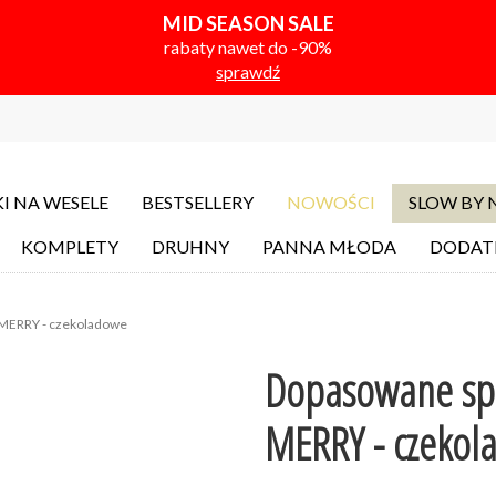
MID SEASON SALE
rabaty nawet do -90%
sprawdź
I NA WESELE
BESTSELLERY
NOWOŚCI
SLOW BY
KOMPLETY
DRUHNY
PANNA MŁODA
DODAT
MERRY - czekoladowe
Dopasowane sp
MERRY - czekol