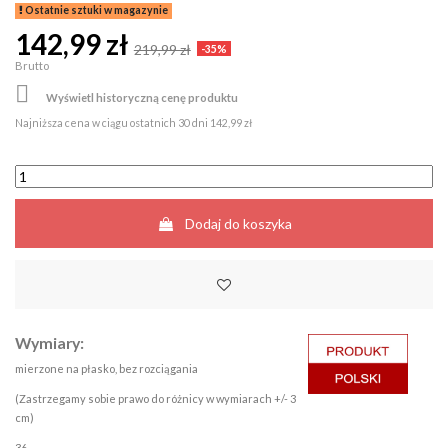
Ostatnie sztuki w magazynie
142,99 zł
219,99 zł
-35%
Brutto

Wyświetl historyczną cenę produktu
Najniższa cena w ciągu ostatnich 30 dni
142,99 zł
Dodaj do koszyka
Wymiary:
mierzone na płasko, bez rozciągania
(Zastrzegamy sobie prawo do różnicy w wymiarach +/- 3
cm)
36