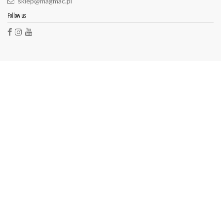
sklep@magmac.pl
Follow us