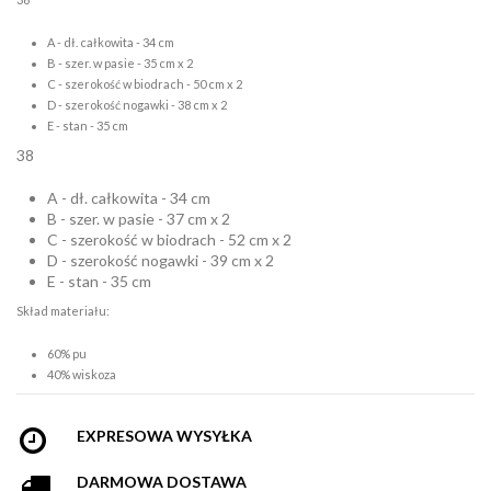
A - dł. całkowita - 34 cm
B - szer. w pasie - 35 cm x 2
C - szerokość w biodrach - 50 cm x 2
D - szerokość nogawki - 38 cm x 2
E - stan - 35 cm
38
A - dł. całkowita - 34 cm
B - szer. w pasie - 37 cm x 2
C - szerokość w biodrach - 52 cm x 2
D - szerokość nogawki - 39 cm x 2
E - stan - 35 cm
Skład materiału:
60% pu
40% wiskoza
EXPRESOWA WYSYŁKA
DARMOWA DOSTAWA