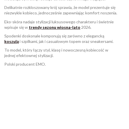
Delikatnie rozkloszowany krój sprawia, że model prezentuje się
niezwykle kobieco, jednocześnie zapewniając komfort noszenia.
Eko-skóra nadaje stylizacji luksusowego charakteru i świetnie
wpisuje się w
trendy sezonu wiosna-lato
2026.
Spodenki doskonale komponują się zarówno z elegancką
koszulą
i szpilkami, jak i casualowym topem oraz sneakersami.
To model, który łączy styl, klasę i nowoczesną kobiecość w
jednej efektownej stylizacji.
Polski producent EMO.
W magazynie
Brak opini
1 Przedmiot
ean13
2560001066262