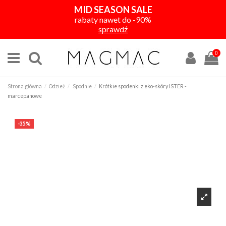
MID SEASON SALE
rabaty nawet do -90%
sprawdź
0
Strona główna
Odzież
Spodnie
Krótkie spodenki z eko-skóry ISTER -
marcepanowe
-35%