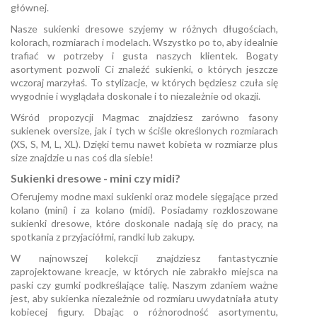
głównej.
Nasze sukienki dresowe szyjemy w różnych długościach,
kolorach, rozmiarach i modelach. Wszystko po to, aby idealnie
trafiać w potrzeby i gusta naszych klientek. Bogaty
asortyment pozwoli Ci znaleźć
sukienki
, o których jeszcze
wczoraj marzyłaś. To stylizacje, w których będziesz czuła się
wygodnie i wyglądała doskonale i to niezależnie od okazji.
Wśród propozycji Magmac znajdziesz zarówno fasony
sukienek oversize, jak i tych w ściśle określonych rozmiarach
(XS, S, M, L, XL). Dzięki temu nawet kobieta w rozmiarze plus
size znajdzie u nas coś dla siebie!
Sukienki dresowe - mini czy midi?
Oferujemy modne
maxi
sukienki oraz modele sięgające przed
kolano (
mini
) i za kolano (
midi
). Posiadamy
rozkloszowane
sukienki dresowe, które doskonale nadają się do pracy, na
spotkania z przyjaciółmi, randki lub zakupy.
W najnowszej kolekcji znajdziesz fantastycznie
zaprojektowane kreacje, w których nie zabrakło miejsca na
paski czy gumki podkreślające talię. Naszym zdaniem ważne
jest, aby sukienka niezależnie od rozmiaru uwydatniała atuty
kobiecej figury. Dbając o różnorodność asortymentu,