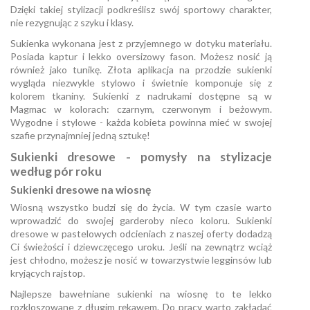
Dzięki takiej stylizacji podkreślisz swój sportowy charakter,
nie rezygnując z szyku i klasy.
Sukienka wykonana jest z przyjemnego w dotyku materiału.
Posiada kaptur i lekko oversizowy fason. Możesz nosić ją
również jako tunikę. Złota aplikacja na przodzie sukienki
wygląda niezwykle stylowo i świetnie komponuje się z
kolorem tkaniny. Sukienki z nadrukami dostępne są w
Magmac w kolorach: czarnym, czerwonym i beżowym.
Wygodne i stylowe - każda kobieta powinna mieć w swojej
szafie przynajmniej jedną sztukę!
Sukienki dresowe - pomysły na stylizacje
według pór roku
Sukienki dresowe na wiosnę
Wiosną wszystko budzi się do życia. W tym czasie warto
wprowadzić do swojej garderoby nieco koloru. Sukienki
dresowe w pastelowych odcieniach z naszej oferty dodadzą
Ci świeżości i dziewczęcego uroku. Jeśli na zewnątrz wciąż
jest chłodno, możesz je nosić w towarzystwie legginsów lub
kryjących rajstop.
Najlepsze bawełniane sukienki na wiosnę to te lekko
rozkloszowane z długim rękawem. Do pracy warto zakładać