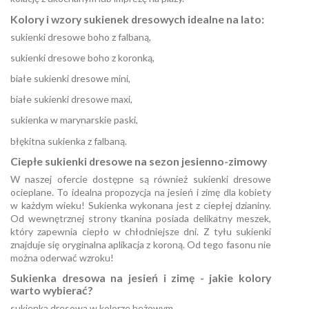
Kolory i wzory sukienek dresowych idealne na lato:
sukienki dresowe boho z falbaną,
sukienki dresowe boho z koronką,
białe sukienki dresowe mini,
białe sukienki dresowe maxi,
sukienka w marynarskie paski,
błękitna sukienka z falbaną.
Ciepłe sukienki dresowe na sezon jesienno-zimowy
W naszej ofercie dostępne są również sukienki dresowe
ocieplane. To idealna propozycja na jesień i zimę dla kobiety
w każdym wieku! Sukienka wykonana jest z ciepłej dzianiny.
Od wewnętrznej strony tkanina posiada delikatny meszek,
który zapewnia ciepło w chłodniejsze dni. Z tyłu sukienki
znajduje się oryginalna aplikacja z koroną. Od tego fasonu nie
można oderwać wzroku!
Sukienka dresowa na jesień i zimę - jakie kolory
warto wybierać?
sukienka dresowa w kolorze beżowym,