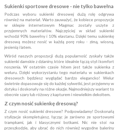
Sukienki sportowe dresowe - nie tylko bawełna
Podczas wyboru sukienki dresowej dużą rolę odgrywa
również na materiał. Warto zauważyć, że kobiece propozycje
w sklepie internetowym Magmac zostały uszyte z
przyjemnych materiałów. Najczęściej w skład sukienki
wchodzi 90% bawełny i 10% elastanu. Dzięki temu sukienkę
dresową możesz nosić w każdą porę roku - zimą, wiosną,
jesienią i latem.
Wśród naszych propozycji dużą popularność zyskały także
sukienki damskie z dzianiny, które idealnie łączą styl i komfort
noszenia. W ostatnim czasie hitem jest także sukienka z
weluru. Dzięki wykorzystaniu tego materiału w sukienkach
dresowych będziesz wyglądać bardzo elegancko! Welur
świetnie dopasowuje się do każdej sylwetki, jest przyjemny w
dotyku i doskonały na różne okazje. Najmodniejszy wariant to
obecnie szary lub różowy z kapturem i niewielkim dekoltem.
Z czym nosić sukienkę dresową?
Z czym nosić sukienki dresowe? Podpowiadamy! Doskonałą
stylizacje skompletujesz, łącząc je zarówno ze sportowymi
trampkami, jak i klasycznymi botkami. Nic nie stoi na
przeszkodzie, aby ubrać do nich również wygodne baleriny