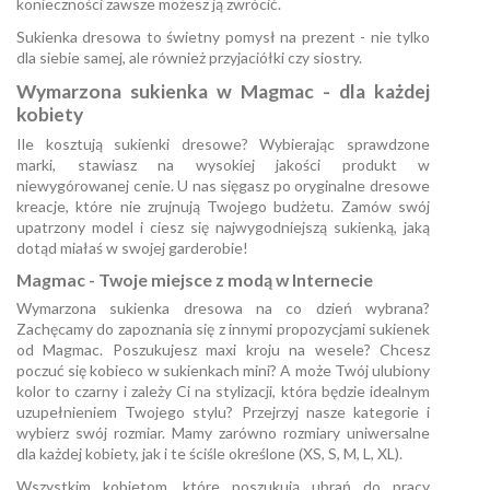
konieczności zawsze możesz ją zwrócić.
Sukienka dresowa to świetny pomysł na prezent - nie tylko
dla siebie samej, ale również przyjaciółki czy siostry.
Wymarzona sukienka w Magmac - dla każdej
kobiety
Ile kosztują sukienki dresowe? Wybierając sprawdzone
marki, stawiasz na wysokiej jakości produkt w
niewygórowanej cenie. U nas sięgasz po oryginalne dresowe
kreacje, które nie zrujnują Twojego budżetu. Zamów swój
upatrzony model i ciesz się najwygodniejszą sukienką, jaką
dotąd miałaś w swojej garderobie!
Magmac - Twoje miejsce z modą w Internecie
Wymarzona sukienka dresowa na co dzień wybrana?
Zachęcamy do zapoznania się z innymi propozycjami sukienek
od Magmac. Poszukujesz maxi kroju na wesele? Chcesz
poczuć się kobieco w sukienkach mini? A może Twój ulubiony
kolor to czarny i zależy Ci na stylizacji, która będzie idealnym
uzupełnieniem Twojego stylu? Przejrzyj nasze kategorie i
wybierz swój rozmiar. Mamy zarówno rozmiary uniwersalne
dla każdej kobiety, jak i te ściśle określone (XS, S, M, L, XL).
Wszystkim kobietom, które poszukują ubrań do pracy