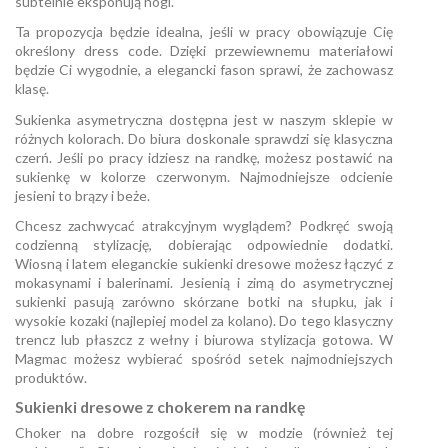
subtelnie eksponują nogi.
Ta propozycja będzie idealna, jeśli w pracy obowiązuje Cię
określony dress code. Dzięki przewiewnemu materiałowi
będzie Ci wygodnie, a elegancki fason sprawi, że zachowasz
klasę.
Sukienka asymetryczna dostępna jest w naszym sklepie w
różnych kolorach. Do biura doskonale sprawdzi się klasyczna
czerń. Jeśli po pracy idziesz na randkę, możesz postawić na
sukienkę w kolorze czerwonym. Najmodniejsze odcienie
jesieni to brązy i beże.
Chcesz zachwycać atrakcyjnym wyglądem? Podkręć swoją
codzienną stylizację, dobierając odpowiednie dodatki.
Wiosną i latem eleganckie sukienki dresowe możesz łączyć z
mokasynami i balerinami. Jesienią i zimą do asymetrycznej
sukienki pasują zarówno skórzane botki na słupku, jak i
wysokie kozaki (najlepiej model za kolano). Do tego klasyczny
trencz lub płaszcz z wełny i biurowa stylizacja gotowa. W
Magmac możesz wybierać spośród setek najmodniejszych
produktów.
Sukienki dresowe z chokerem na randkę
Choker na dobre rozgościł się w modzie (również tej