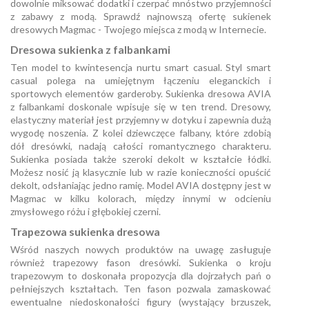
dowolnie miksować dodatki i czerpać mnóstwo przyjemności
z zabawy z modą. Sprawdź najnowszą ofertę sukienek
dresowych Magmac - Twojego miejsca z modą w Internecie.
Dresowa sukienka z falbankami
Ten model to kwintesencja nurtu smart casual. Styl smart
casual polega na umiejętnym łączeniu eleganckich i
sportowych elementów garderoby. Sukienka dresowa AVIA
z falbankami doskonale wpisuje się w ten trend. Dresowy,
elastyczny materiał jest przyjemny w dotyku i zapewnia dużą
wygodę noszenia. Z kolei dziewczęce falbany, które zdobią
dół dresówki, nadają całości romantycznego charakteru.
Sukienka posiada także szeroki dekolt w kształcie łódki.
Możesz nosić ją klasycznie lub w razie konieczności opuścić
dekolt, odsłaniając jedno ramię. Model AVIA dostępny jest w
Magmac w kilku kolorach, między innymi w odcieniu
zmysłowego różu i głębokiej czerni.
Trapezowa sukienka dresowa
Wśród naszych nowych produktów na uwagę zasługuje
również trapezowy fason dresówki. Sukienka o kroju
trapezowym to doskonała propozycja dla dojrzałych pań o
pełniejszych kształtach. Ten fason pozwala zamaskować
ewentualne niedoskonałości figury (wystający brzuszek,