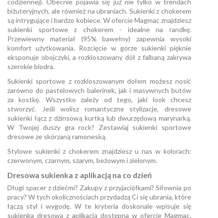
codziennej). Obecnie pojawia się już nie tylko w trendach
biżuteryjnych, ale również na ubraniach. Sukienki z chokerem
są intrygujące i bardzo kobiece. W ofercie Magmac znajdziesz
sukienki sportowe z chokerem - idealne na randkę.
Przewiewny materiał (95% bawełny) zapewnia wysoki
komfort użytkowania. Rozcięcie w górze sukienki pięknie
eksponuje obojczyki, a rozkloszowany dół z falbaną zakrywa
szerokie biodra.
Sukienki sportowe z rozkloszowanym dołem możesz nosić
zarówno do pastelowych balerinek, jak i masywnych butów
za kostkę. Wszystko zależy od tego, jaki look chcesz
stworzyć. Jeśli wolisz romantyczne stylizacje, dresowe
sukienki łącz z dżinsową kurtką lub dwurzędową marynarką.
W Twojej duszy gra rock? Zestawiaj sukienki sportowe
dresowe ze skórzaną ramoneską.
Stylowe sukienki z chokerem znajdziesz u nas w kolorach:
czerwonym, czarnym, szarym, beżowym i zielonym.
Dresowa sukienka z aplikacją na co dzień
Długi spacer z dziećmi? Zakupy z przyjaciółkami? Siłownia po
pracy? W tych okolicznościach przydadzą Ci się ubrania, które
łączą styl i wygodę. W te kryteria doskonale wpisuje się
sukienka dresowa z aplikacją dostępna w ofercie Magmac.