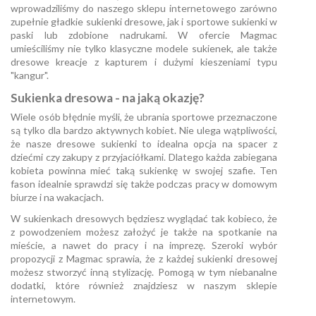
wprowadziliśmy do naszego sklepu internetowego zarówno
zupełnie gładkie sukienki dresowe, jak i sportowe sukienki w
paski lub zdobione nadrukami. W ofercie Magmac
umieściliśmy nie tylko klasyczne modele sukienek, ale także
dresowe kreacje z kapturem i dużymi kieszeniami typu
"kangur".
Sukienka dresowa - na jaką okazję?
Wiele osób błędnie myśli, że ubrania sportowe przeznaczone
są tylko dla bardzo aktywnych kobiet. Nie ulega wątpliwości,
że nasze dresowe sukienki to idealna opcja na spacer z
dziećmi czy zakupy z przyjaciółkami. Dlatego każda zabiegana
kobieta powinna mieć taką sukienkę w swojej szafie. Ten
fason idealnie sprawdzi się także podczas pracy w domowym
biurze i na wakacjach.
W sukienkach dresowych będziesz wyglądać tak kobieco, że
z powodzeniem możesz założyć je także na spotkanie na
mieście, a nawet do pracy i na imprezę. Szeroki wybór
propozycji z Magmac sprawia, że z każdej sukienki dresowej
możesz stworzyć inną stylizację. Pomogą w tym niebanalne
dodatki
, które również znajdziesz w naszym sklepie
internetowym.