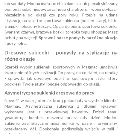
lub sandały. Modna mała torebka damska lub plecak skórzany
pomogą nadać niepowtarzalnego charakteru Twojej stylizacji
niezależnie od okazji czy pory roku. Przepis na udaną
stylizację na lato to: sportowa sukienka (odcień szary), białe
trampki i pleciony koszyk. Opcja do biura: sportowa sukienka
(wariant czarny), brązowe botki i torebka typu shopper. Masz
ochotę na więcej?
Sprawdź nasze pomysły na różne okazje
i pory roku.
Dresowe sukienki - pomysły na stylizacje na
różne okazje
Szeroki wybór sukienek sportowych w Magmac umożliwia
tworzenie różnych stylizacji. Do pracy, na co dzień, na randkę
- sprawdź, jak stworzyć outfit w sportowym stylu, który
podkreśli Twoje atuty i będzie odpowiedni do okazji.
Asymetryczne sukienki dresowe do pracy
Nowość w naszej ofercie, którą pokochały wszystkie klientki
Magmac. Asymetryczna sukienka z długim rękawem
wykonana jest z przewiewnej bawełny. Dzięki temu
gwarantuje komfort noszenia przez cały dzień. Modne
sukienki asymetryczne mają gumkę w pasie i oryginalny,
przekładany dół. Doskonale podkreślają wcięcie w talii i