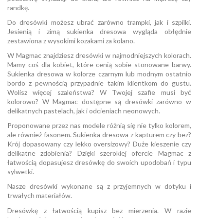
randkę.
Do dresówki możesz ubrać zarówno trampki, jak i szpilki.
Jesienią i zimą sukienka dresowa wygląda obłędnie
zestawiona z wysokimi kozakami za kolano.
W Magmac znajdziesz dresówki w najmodniejszych kolorach.
Mamy coś dla kobiet, które cenią sobie stonowane barwy.
Sukienka dresowa w kolorze czarnym lub modnym ostatnio
bordo z pewnością przypadnie takim klientkom do gustu.
Wolisz więcej szaleństwa? W Twojej szafie musi być
kolorowo? W Magmac dostępne są dresówki zarówno w
delikatnych pastelach, jak i odcieniach neonowych.
Proponowane przez nas modele różnią się nie tylko kolorem,
ale również fasonem. Sukienka dresowa z kapturem czy bez?
Krój dopasowany czy lekko oversizowy? Duże kieszenie czy
delikatne zdobienia? Dzięki szerokiej ofercie Magmac z
łatwością dopasujesz dresówkę do swoich upodobań i typu
sylwetki.
Nasze dresówki wykonane są z przyjemnych w dotyku i
trwałych materiałów.
Dresówkę z łatwością kupisz bez mierzenia. W razie