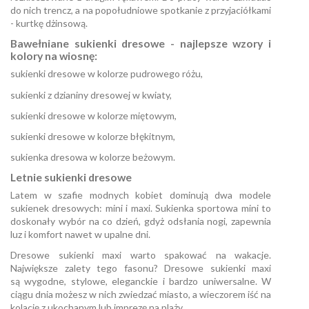
do nich trencz, a na popołudniowe spotkanie z przyjaciółkami
- kurtkę dżinsową.
Bawełniane sukienki dresowe - najlepsze wzory i
kolory na wiosnę:
sukienki dresowe w kolorze pudrowego różu,
sukienki z dzianiny dresowej w kwiaty,
sukienki dresowe w kolorze miętowym,
sukienki dresowe w kolorze błękitnym,
sukienka dresowa w kolorze beżowym.
Letnie sukienki dresowe
Latem w szafie modnych kobiet dominują dwa modele
sukienek dresowych: mini i maxi. Sukienka sportowa mini to
doskonały wybór na co dzień, gdyż odsłania nogi, zapewnia
luz i komfort nawet w upalne dni.
Dresowe sukienki maxi warto spakować na wakacje.
Największe zalety tego fasonu? Dresowe sukienki maxi
są wygodne, stylowe, eleganckie i bardzo uniwersalne. W
ciągu dnia możesz w nich zwiedzać miasto, a wieczorem iść na
kolację z ukochanym lub imprezę na plaży.