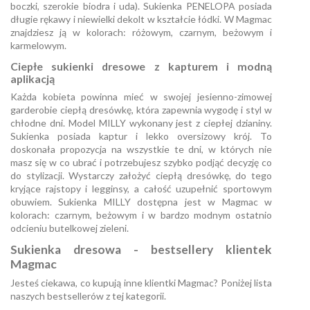
boczki, szerokie biodra i uda). Sukienka PENELOPA posiada
długie rękawy i niewielki dekolt w kształcie łódki. W Magmac
znajdziesz ją w kolorach: różowym, czarnym, beżowym i
karmelowym.
Ciepłe sukienki dresowe z kapturem i modną
aplikacją
Każda kobieta powinna mieć w swojej jesienno-zimowej
garderobie ciepłą dresówkę, która zapewnia wygodę i styl w
chłodne dni. Model MILLY wykonany jest z ciepłej dzianiny.
Sukienka posiada kaptur i lekko oversizowy krój. To
doskonała propozycja na wszystkie te dni, w których nie
masz się w co ubrać i potrzebujesz szybko podjąć decyzję co
do stylizacji. Wystarczy założyć ciepłą dresówkę, do tego
kryjące rajstopy i legginsy, a całość uzupełnić sportowym
obuwiem. Sukienka MILLY dostępna jest w Magmac w
kolorach: czarnym, beżowym i w bardzo modnym ostatnio
odcieniu butelkowej zieleni.
Sukienka dresowa - bestsellery klientek
Magmac
Jesteś ciekawa, co kupują inne klientki Magmac? Poniżej lista
naszych bestsellerów z tej kategorii.