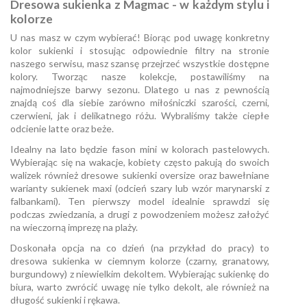
Dresowa sukienka z Magmac - w każdym stylu i
kolorze
U nas masz w czym wybierać! Biorąc pod uwagę konkretny
kolor sukienki i stosując odpowiednie filtry na stronie
naszego serwisu, masz szansę przejrzeć wszystkie dostępne
kolory. Tworząc nasze kolekcje, postawiliśmy na
najmodniejsze barwy sezonu. Dlatego u nas z pewnością
znajdą coś dla siebie zarówno miłośniczki szarości, czerni,
czerwieni, jak i delikatnego różu. Wybraliśmy także ciepłe
odcienie latte oraz beże.
Idealny na lato będzie fason mini w kolorach pastelowych.
Wybierając się na wakacje, kobiety często pakują do swoich
walizek również dresowe sukienki oversize oraz bawełniane
warianty sukienek maxi (odcień szary lub wzór marynarski z
falbankami). Ten pierwszy model idealnie sprawdzi się
podczas zwiedzania, a drugi z powodzeniem możesz założyć
na wieczorną imprezę na plaży.
Doskonała opcja na co dzień (na przykład do pracy) to
dresowa sukienka w ciemnym kolorze (czarny, granatowy,
burgundowy) z niewielkim dekoltem. Wybierając sukienkę do
biura, warto zwrócić uwagę nie tylko dekolt, ale również na
długość sukienki i rękawa.