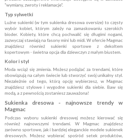
"wymiany, zwroty i reklamacje".
Typ sylwetki
Luźne sukienki (w tym sukienka dresowa oversize) to częsty
wybór kobiet, którym zależy na zamaskowaniu szerokich
bioder. Kobiety, które chcą pochwalić się długimi nogami,
zazwyczaj stawiają na fasony mini lub midi. W ofercie Magmac
znajdziesz również sukienki sportowe z dekoltem
kopertowym - świetna opcja dla dziewczyn z małym biustem.
Kolor i styl
Moda wciąż się zmienia. Możesz podążać za trendami, które
obowiązują na całym świecie lub stworzyć swój unikalny styl.
Niezależnie od tego, którą opcję wybierzesz, w Magmac
znajdziesz stylowe i wygodne sukienki dla siebie. Baw się
modą, a z pewnością zostaniesz zauważona!
Sukienka dresowa - najnowsze trendy w
Magmac
Podczas wyboru sukienki dresowej możesz kierować się
również najnowszymi trendami. W Magmac znajdziesz
zarówno sportowe, jak i bardziej eleganckie modele sukienek
dresowych. Możesz wybierać spośród setek produktów,