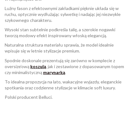
Luźny fason z efektownymi zakładkami pięknie układa się w
ruchu, optycznie wydłużając sylwetkę i nadając jej niezwykle
szykownego charakteru.
Wysoki stan subtelnie podkreśla talię, a szerokie nogawki
tworzą modowy efekt inspirowany włoską elegancją.
Naturalna struktura materiału sprawia, że model idealnie
wpisuje się w letnie stylizacje premium.
Spodnie doskonale prezentują się zarówno w komplecie z
oversize’ową
koszulą
, jak i zestawione z dopasowanym topem
czy minimalistyczną
marynarką
.
To idealna propozycja na lato, wakacyjne wyjazdy, eleganckie
spotkania oraz codzienne stylizacje w klimacie soft luxury.
Polski producent Belluci.
W magazynie
Brak opini
1 Przedmioty
ean13
2570001068333