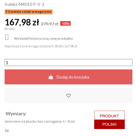
Indeks
M4010 P-II-2
Ostatnie sztuki w magazynie
167,98 zł
279,97 zł
-40%
Brutto

Wyświetl historyczną cenę produktu
Najniższa cena w ciągu ostatnich 30 dni
167,98 zł
Dodaj do koszyka
Wymiary:
(mierzone na płasko, bez rozciągania +/- 3cm)
34