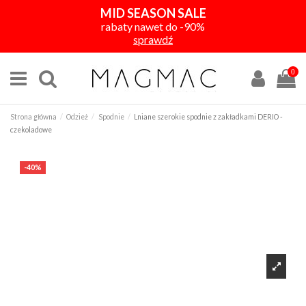
MID SEASON SALE
rabaty nawet do -90%
sprawdź
0
Strona główna
Odzież
Spodnie
Lniane szerokie spodnie z zakładkami DERIO -
czekoladowe
-40%