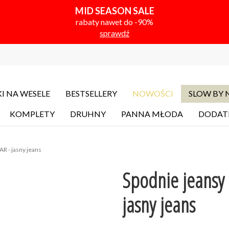
MID SEASON SALE
rabaty nawet do -90%
sprawdź
I NA WESELE
BESTSELLERY
NOWOŚCI
SLOW BY
KOMPLETY
DRUHNY
PANNA MŁODA
DODAT
R - jasny jeans
Spodnie jeansy 
jasny jeans