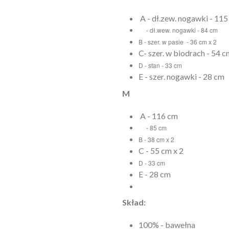
A - dł.zew. nogawki - 11
- dł.wew. nogawki - 84 cm
B - szer. w pasie - 36 cm x 2
C- szer. w biodrach - 54 c
D - stan - 33 cm
E - szer. nogawki - 28 cm
M
A - 116 cm
- 85 cm
B - 38 cm x 2
C - 55 cm x 2
D - 33 cm
E - 28 cm
Skład:
100% - bawełna