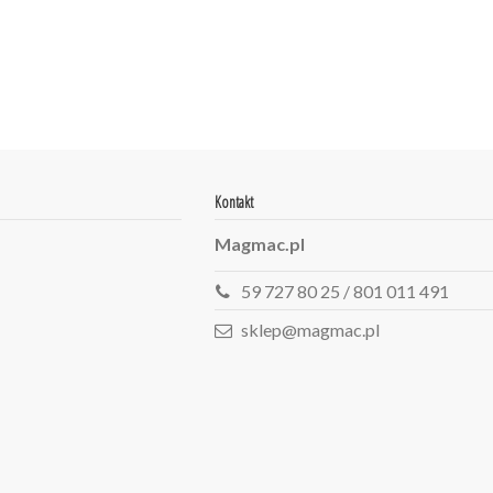
ean13
2560001034445
Kontakt
Magmac.pl
59 727 80 25 / 801 011 491
sklep@magmac.pl