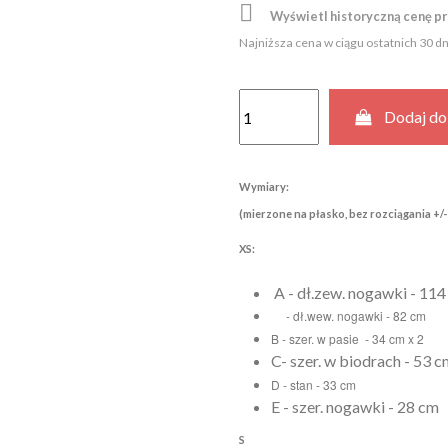

Wyświetl historyczną cenę p
Najniższa cena w ciągu ostatnich 30 d
Dodaj do
Wymiary:
(mierzone na płasko, bez rozciągania +/-
XS:
A - dł.zew. nogawki - 11
- dł.wew. nogawki - 82 cm
B - szer. w pasie - 34 cm x 2
C- szer. w biodrach - 53 c
D - stan - 33 cm
E - szer. nogawki - 28 cm
S