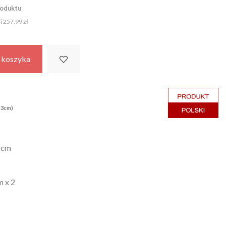
roduktu
ni
257,99 zł
 koszyka
 3cm)
4 cm
m x 2