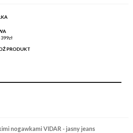
ŁKA
WA
 399zł
WDŹ PRODUKT
kimi nogawkami VIDAR - jasny jeans