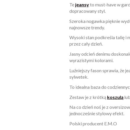
Te
jeansy
to must-have w gard
dopracowany styl.
Szeroka nogawka pięknie wydłuż
najnowsze trendy.
Wysoki stan podkreśla talię i
przez cały dzień.
Jasny odcień denimu doskonale
wyrazistymi kolorami.
Luźniejszy fason sprawia, że je
sylwetek.
To idealna baza do codziennych 
Zestaw je z krótką
koszulą
lub
Na co dzień noś je z oversizo
jednocześnie stylowy efekt.
Polski producent E.M.O
W magazynie
Brak opini
1 Przedmioty