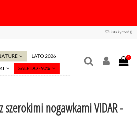
Lista życzeń (
)
 NATURE
LATO 2026
0
KI
SALE DO -90%
z szerokimi nogawkami VIDAR -