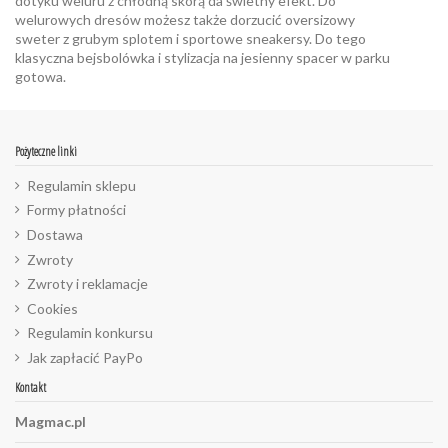
dotyku weluru z chłodną skórą da świetny efekt. Do
welurowych dresów możesz także dorzucić oversizowy
sweter z grubym splotem i sportowe sneakersy. Do tego
klasyczna bejsbolówka i stylizacja na jesienny spacer w parku
gotowa.
Pożyteczne linki
Regulamin sklepu
Formy płatności
Dostawa
Zwroty
Zwroty i reklamacje
Cookies
Regulamin konkursu
Jak zapłacić PayPo
Kontakt
Magmac.pl