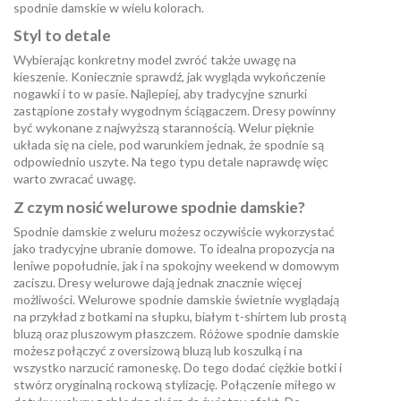
spodnie damskie w wielu kolorach.
Styl to detale
Wybierając konkretny model zwróć także uwagę na
kieszenie. Koniecznie sprawdź, jak wygląda wykończenie
nogawki i to w pasie. Najlepiej, aby tradycyjne sznurki
zastąpione zostały wygodnym ściągaczem. Dresy powinny
być wykonane z najwyższą starannością. Welur pięknie
układa się na ciele, pod warunkiem jednak, że spodnie są
odpowiednio uszyte. Na tego typu detale naprawdę więc
warto zwracać uwagę.
Z czym nosić welurowe spodnie damskie?
Spodnie damskie z weluru możesz oczywiście wykorzystać
jako tradycyjne ubranie domowe. To idealna propozycja na
leniwe popołudnie, jak i na spokojny weekend w domowym
zaciszu. Dresy welurowe dają jednak znacznie więcej
możliwości. Welurowe spodnie damskie świetnie wyglądają
na przykład z botkami na słupku, białym t-shirtem lub prostą
bluzą oraz pluszowym płaszczem. Różowe spodnie damskie
możesz połączyć z oversizową bluzą lub koszulką i na
wszystko narzucić ramoneskę. Do tego dodać ciężkie botki i
stwórz oryginalną rockową stylizację. Połączenie miłego w