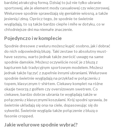
bardziej atrakcyjną formą. Dzisiaj to już nie tylko ubranie
sportowej, ale je element mody casualowej czy wieczorowej.
Welurowe spodnie sprawdzają się genialnie wiosną, a także
jesienią i zimą. Oprócz tego, że spodnie te świetnie
wyglądają, to są także bardzo ciepłe i miłe w dotyku, co w
chłodniejsze dni ma niemałe znaczenie.
Pojedynczo i w komplecie
Spodnie dresowe z weluru możesz kupić osobno, jak i dobrać
do nich odpowiednią bluzę. Taki zestaw to absolutny must-
have sezonu, warto jednak także zwrócić uwagę na same
spodnie damskie. Możesz oczywiście nosić je z bluzą z
kapturem lub tradycyjnym sportowym modelem. Możesz
jednak także łączyć z zupełnie innymi ubraniami. Welurowe
spodnie świetnie wyglądają na przykład w połączeniu z
topem, klasycznym t-shirtem. Ciekawy komplet na różne
okazje tworzą z golfem czy oversizowym swetrem. Co
ciekawe, bardzo dobrze ubrania te wyglądają także w
połączeniu z klasycznymi koszulami. Krój spodni sprawia, że
świetnie układają się ona na ciele, dopasowując się do
sylwetki. Świetnie wygląda także połączenie z bluzą o
fasonie cropped.
Jakie welurowe spodnie wybrać?