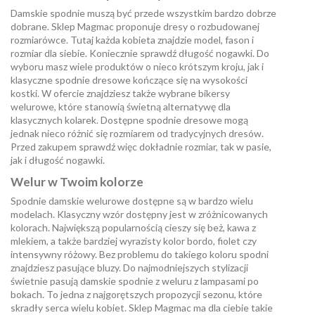
Damskie spodnie muszą być przede wszystkim bardzo dobrze
dobrane. Sklep Magmac proponuje dresy o rozbudowanej
rozmiarówce. Tutaj każda kobieta znajdzie model, fason i
rozmiar dla siebie. Koniecznie sprawdź długość nogawki. Do
wyboru masz wiele produktów o nieco krótszym kroju, jak i
klasyczne spodnie dresowe kończące się na wysokości
kostki. W ofercie znajdziesz także wybrane bikersy
welurowe, które stanowią świetną alternatywę dla
klasycznych kolarek. Dostępne spodnie dresowe mogą
jednak nieco różnić się rozmiarem od tradycyjnych dresów.
Przed zakupem sprawdź więc dokładnie rozmiar, tak w pasie,
jak i długość nogawki.
Welur w Twoim kolorze
Spodnie damskie welurowe dostępne są w bardzo wielu
modelach. Klasyczny wzór dostępny jest w zróżnicowanych
kolorach. Największą popularnością cieszy się beż, kawa z
mlekiem, a także bardziej wyrazisty kolor bordo, fiolet czy
intensywny różowy. Bez problemu do takiego koloru spodni
znajdziesz pasujące bluzy. Do najmodniejszych stylizacji
świetnie pasują damskie spodnie z weluru z lampasami po
bokach. To jedna z najgorętszych propozycji sezonu, które
skradły serca wielu kobiet. Sklep Magmac ma dla ciebie takie