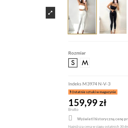
Rozmiar
S
M
Indeks
M3974 N-V-3
Ostatnie sztuki w magazynie
159,99 zł
Brutto

Wyświetl historyczną cenę p
Najniższa cena w ciągu ostatnich 30 d