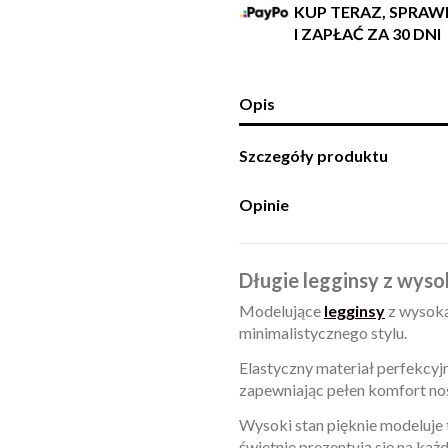
KUP TERAZ, SPRA
I ZAPŁAĆ ZA 30 DNI
Opis
Szczegóły produktu
Opinie
Długie legginsy z wyso
Modelujące
legginsy
z wysoką
minimalistycznego stylu.
Elastyczny materiał perfekcyjn
zapewniając pełen komfort no
Wysoki stan pięknie modeluje 
świetnie prezentują się na każd