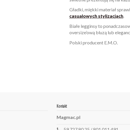
Gładki, miękki materiał sprawi
casualowych stylizacjach
.
Białe legginsy to ponadczasow
oversize’ową bluzą lub elegan
Polski producent E.M.O.
W magazynie
Brak opini
1 Przedmioty
ean13
2560001066101
Kontakt
Magmac.pl
59 727 80 25 / 801 011 491