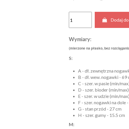
Dodaj do
Wymiary:
(mierzone na płasko, bez rozciągania
S:
A - dł. zewnętrzna nogawk
B - dł. wew. nogawki - 69
C - szer. w pasie (min/max
D - szer. bioder (min/max)
E - szer. w udzie (min/max
F - szer. nogawki na dole 
G - stan przód - 27 cm
H - szer. gumy - 15.5 cm
M: