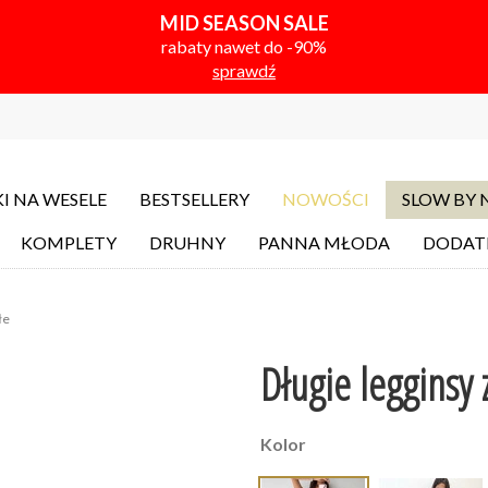
MID SEASON SALE
rabaty nawet do -90%
sprawdź
I NA WESELE
BESTSELLERY
NOWOŚCI
SLOW BY
KOMPLETY
DRUHNY
PANNA MŁODA
DODAT
łe
Długie legginsy
Kolor