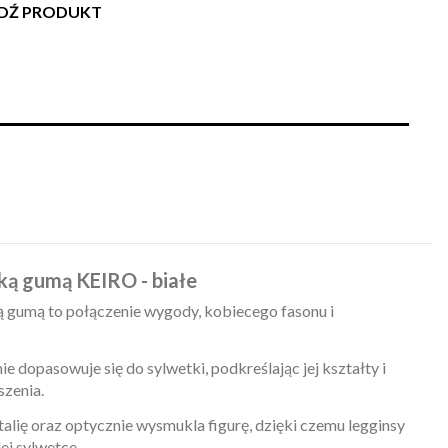
WDŹ PRODUKT
ką gumą KEIRO - białe
 gumą to połączenie wygody, kobiecego fasonu i
ie dopasowuje się do sylwetki, podkreślając jej kształty i
szenia.
talię oraz optycznie wysmukla figurę, dzięki czemu legginsy
ej sylwetce.