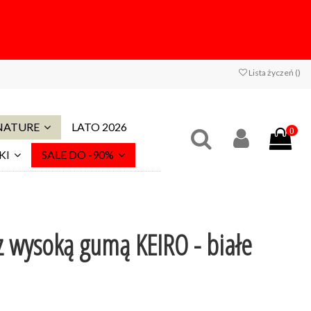
Lista życzeń (
)
 NATURE
LATO 2026
0
KI
SALE DO -90%
 z wysoką gumą KEIRO - białe