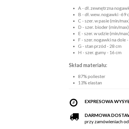
A - dł. zewnętrzna nogawk
B - dł. wew. nogawki -69 
C - szer. w pasie (min/max
D - szer. bioder (min/max)
E - szer. w udzie (min/max
F - szer. nogawki na dole 
G - stan przód - 28 cm
H - szer. gumy - 16 cm
Skład materiału:
87% poliester
13% elastan
EXPRESOWA WYSY
DARMOWA DOSTA
przy zamówieniach od