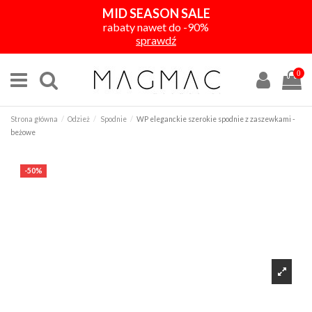
MID SEASON SALE
rabaty nawet do -90%
sprawdź
0
Strona główna
Odzież
Spodnie
WP eleganckie szerokie spodnie z zaszewkami -
beżowe
-50%