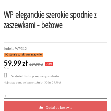
WP eleganckie szerokie spodnie z
zaszewkami - beżowe
Indeks
WP312
Ostatnie sztuki w magazynie
59,99 zł
119,98 zł
-50%
Brutto

Wyświetl historyczną cenę produktu
Najniższa cena w ciągu ostatnich 30 dni
59,99 zł
Dodaj do koszyka