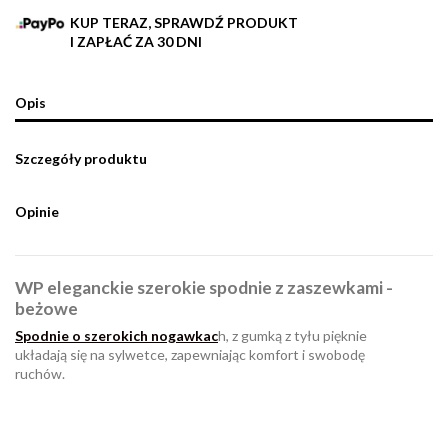
KUP TERAZ, SPRAWDŹ PRODUKT
I ZAPŁAĆ ZA 30 DNI
Opis
Szczegóły produktu
Opinie
WP eleganckie szerokie spodnie z zaszewkami -
beżowe
Spodnie o szerokich nogawkac
h, z gumką z tyłu pięknie
układają się na sylwetce, zapewniając komfort i swobodę
ruchów.
W magazynie
Brak opini
1 Przedmiot
ean13
2560001030676