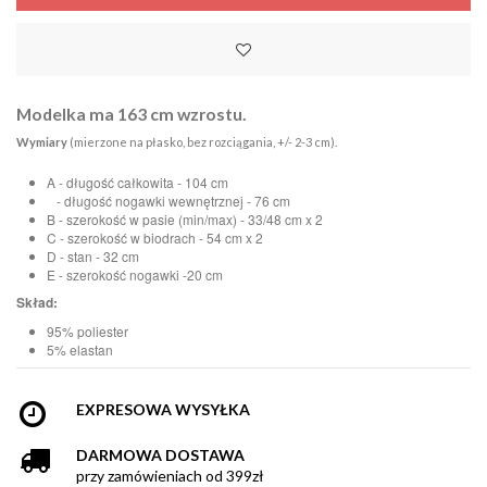
Modelka ma 163 cm wzrostu.
Wymiary
(mierzone na płasko, bez rozciągania, +/- 2-3 cm).
A - długość całkowita - 104 cm
- długość nogawki wewnętrznej - 76 cm
B - szerokość w pasie (min/max) - 33/48 cm x 2
C - szerokość w biodrach - 54 cm x 2
D - stan - 32 cm
E - szerokość nogawki -20 cm
Skład:
95% poliester
5% elastan
EXPRESOWA WYSYŁKA
DARMOWA DOSTAWA
przy zamówieniach od 399zł