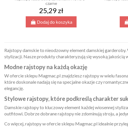
czarne
25,29 zł
Dodaj do koszyka
Rajstopy damskie to nieodzowny element damskiej garderoby. W
stylizacji. Nasze produkty charakteryzują się wysoką jakością
Modne rajstopy na każdą okazję
W ofercie sklepu Magmac.pl znajdziesz rajstopy w wielu faso
które doskonale nadają się na specjalne okazje czy romantyczn
elegancję.
Stylowe rajstopy, które podkreślą charakter suk
Damskie rajstopy to kluczowy element każdej wiosennej styliza
outfitowi. Dobrze dobrane rajstopy nie zdominują stroju, a jedyn
Co więcej, rajstopy w ofercie sklepu Magmac.pl idealnie przylega