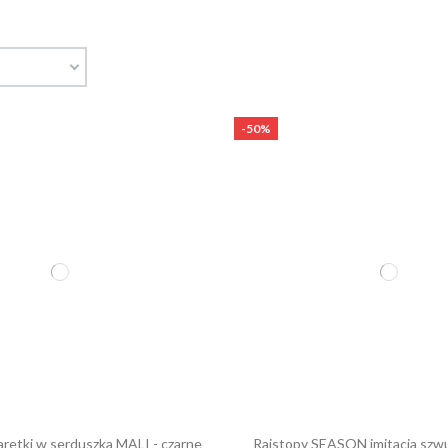
-50%
aretki w serduszka MALI - czarne
Rajstopy SEASON imitacja szwu