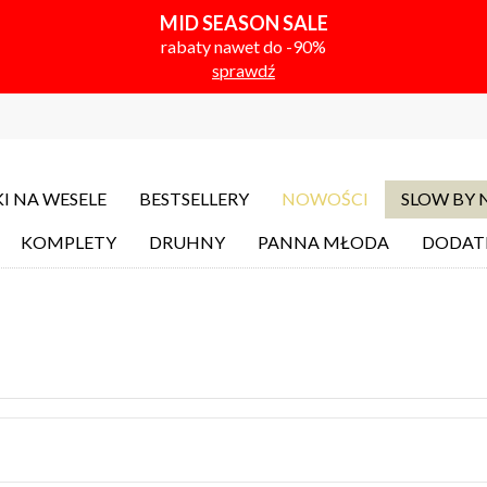
MID SEASON SALE
rabaty nawet do -90%
sprawdź
I NA WESELE
BESTSELLERY
NOWOŚCI
SLOW BY
KOMPLETY
DRUHNY
PANNA MŁODA
DODAT