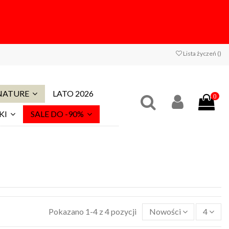
Lista życzeń (
)
 NATURE
LATO 2026
0
KI
SALE DO -90%
Pokazano 1-4 z 4 pozycji
Nowości
4