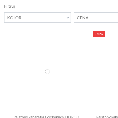
Filtruj
KOLOR
CENA
-60%
Rajstopy kabaretki z cyrkoniami HORSO -
Rajstopy kab