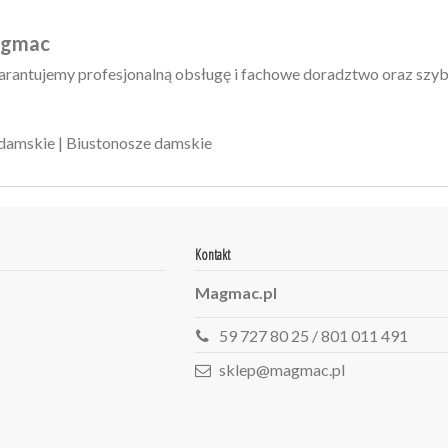
Magmac
rantujemy profesjonalną obsługę i fachowe doradztwo oraz szyb
 damskie
|
Biustonosze damskie
Kontakt
Magmac.pl
59 727 80 25 / 801 011 491
sklep@magmac.pl