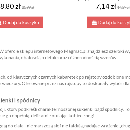
8,80 zł
7,14 zł
21,99 zł
14,29 zł
Dodaj do koszyka
Dodaj do koszy
 ofercie sklepu internetowego Magmac.pl znajdziesz szeroki wyb
 wykonania, dbałością o detale oraz różnorodnością wzorów.
nach, od klasycznych czarnych kabaretek po rajstopy ozdobione 
e wieczory. Oferowane przez nas rajstopy to doskonały wybór dla 
ienki i spódnicy
cji, który podkreśli charakter noszonej sukienki bądź spódnicy. 
ie go dopełnią, delikatnie otulając kobiece nogi.
ją do ciała - nie marszczą się i nie fałdują, nadając wrażenie „dru