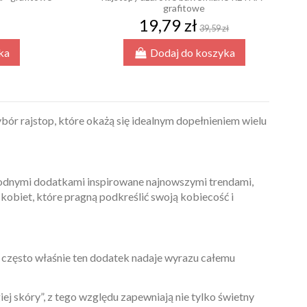
grafitowe
19,79 zł
39,59 zł
ka
Dodaj do koszyka
ór rajstop, które okażą się idealnym dopełnieniem wielu
modnymi dodatkami inspirowane najnowszymi trendami,
kobiet, które pragną podkreślić swoją kobiecość i
To często właśnie ten dodatek nadaje wyrazu całemu
giej skóry”, z tego względu zapewniają nie tylko świetny