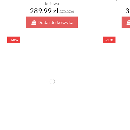
beżowa
289,99 zł
3
579,97 zł
Dodaj do koszyka
-60%
-60%