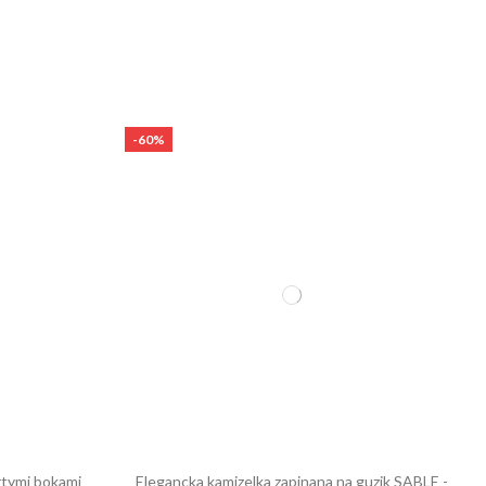
-60%
rtymi bokami
Elegancka kamizelka zapinana na guzik SABLE -