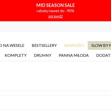
MID SEASON SALE
rabaty nawet do -90%
sprawdź
I NA WESELE
BESTSELLERY
NOWOŚCI
SLOW BY
KOMPLETY
DRUHNY
PANNA MŁODA
DODAT