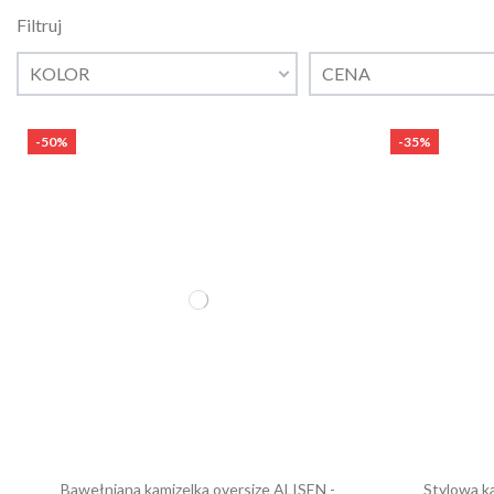
Filtruj
KOLOR
CENA
-50%
-35%
Bawełniana kamizelka oversize ALISEN -
Stylowa k