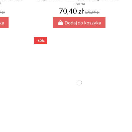
ż
czarna
70,40 zł
 zł
175,99 zł
ka
Dodaj do koszyka
-60%