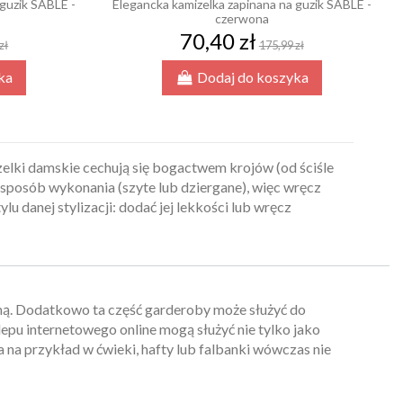
 guzik SABLE -
Elegancka kamizelka zapinana na guzik SABLE -
czerwona
70,40 zł
zł
175,99 zł
ka
Dodaj do koszyka
zelki damskie cechują się bogactwem krojów (od ściśle
az sposób wykonania (szyte lub dziergane), więc wręcz
danej stylizacji: dodać jej lekkości lub wręcz
odną. Dodatkowo ta część garderoby może służyć do
epu internetowego online mogą służyć nie tylko jako
na na przykład w ćwieki, hafty lub falbanki wówczas nie