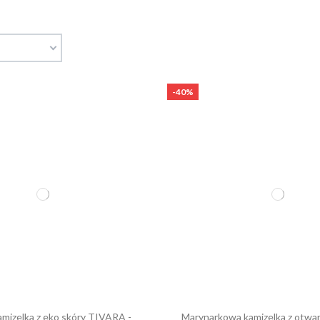
-40%
amizelka z eko skóry TIVARA -
Marynarkowa kamizelka z otwa