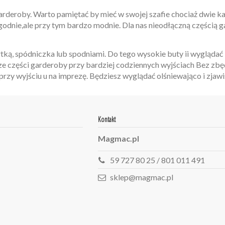
 garderoby. Warto pamiętać by mieć w swojej szafie chociaż dwie 
odnie,ale przy tym bardzo modnie. Dla nas nieodłączną częścią g
ką, spódniczka lub spodniami. Do tego wysokie buty ii wyglądać 
tsze części garderoby przy bardziej codziennych wyjściach Bez z
rzy wyjściu u na imprezę. Będziesz wyglądać olśniewająco i zjaw
Kontakt
Magmac.pl
59 727 80 25 / 801 011 491
sklep@magmac.pl