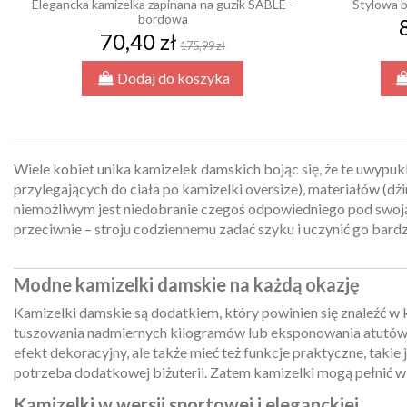
Elegancka kamizelka zapinana na guzik SABLE -
Stylowa b
bordowa
70,40 zł
175,99 zł
Dodaj do koszyka
Wiele kobiet unika kamizelek damskich bojąc się, że te uwypu
przylegających do ciała po kamizelki oversize), materiałów (dżi
niemożliwym jest niedobranie czegoś odpowiedniego pod swoją f
przeciwnie – stroju codziennemu zadać szyku i uczynić go bard
Modne kamizelki damskie na każdą okazję
Kamizelki damskie są dodatkiem, który powinien się znaleźć w 
tuszowania nadmiernych kilogramów lub eksponowania atutów, ta
efekt dekoracyjny, ale także mieć też funkcje praktyczne, takie
potrzeba dodatkowej biżuterii. Zatem kamizelki mogą pełnić w
Kamizelki w wersji sportowej i eleganckiej