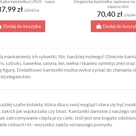
luzka kamizelka LUSIA - szara
Elegancka kamizelka zapinana na
cappuccino
87,99 zł
219,97 zł
70,40 zł
175,99 
Dodaj do koszyka
Dodaj do koszy
klą mankamenty ich sylwetki. Nic bardziej mylnego! Obecnie kami
ns, sztruks, bawełna, satyna, len, wełna i tkaniny syntetyczne) or
igurę. Dodatkowo kamizelki można wykorzystać do złamania stylu 
ziej eleganckim.
każdej szafie kobiety, która dba o swój wygląd i stara się być m
kich jak wąska talia czy biust. Kamizelki damskie z naszego skl
 jak zatrzymywanie ciepła przy ciele. Jeśli jest ona bogato zdobio
iele różnych ról– wszystko zależy od naszego pomysłu.