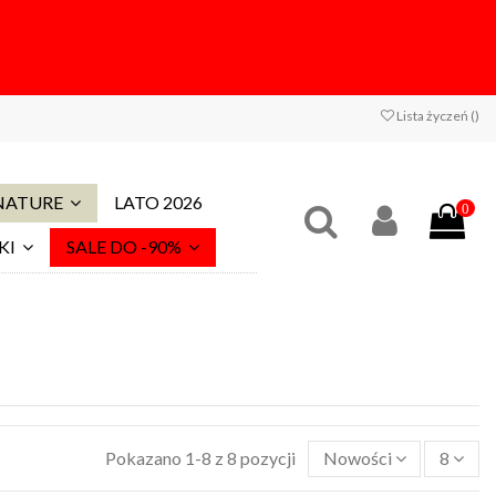
Lista życzeń (
)
 NATURE
LATO 2026
0
KI
SALE DO -90%
Pokazano 1-8 z 8 pozycji
Nowości
8