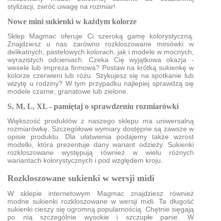
stylizacji, zwróć uwagę na rozmiar!
Nowe mini sukienki w każdym kolorze
Sklep Magmac oferuje Ci szeroką gamę kolorystyczną.
Znajdziesz u nas zarówno rozkloszowane miniówki w
delikatnych, pastelowych kolorach, jak i modele w mocnych,
wyrazistych odcieniach. Czeka Cię wyjątkowa okazja -
wesele lub impreza firmowa? Postaw na krótką sukienkę w
kolorze czerwieni lub różu. Szykujesz się na spotkanie lub
wizytę u rodziny? W tym przypadku najlepiej sprawdzą się
modele czarne, granatowe lub zielone.
S, M, L, XL - pamiętaj o sprawdzeniu rozmiarówki
Większość produktów z naszego sklepu ma uniwersalną
rozmiarówkę. Szczegółowe wymiary dostępne są zawsze w
opisie produktu. Dla ułatwienia podajemy także wzrost
modelki, która prezentuje dany wariant odzieży. Sukienki
rozkloszowane występują również w wielu różnych
wariantach kolorystycznych i pod względem kroju.
Rozkloszowane sukienki w wersji midi
W sklepie internetowym Magmac znajdziesz również
modne sukienki rozkloszowane w wersji midi. Ta długość
sukienki cieszy się ogromną popularnością. Chętnie sięgają
po nią szczególnie wysokie i szczupłe panie. W