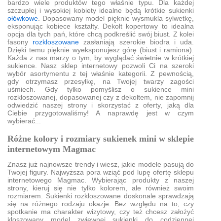
bardzo wiele produktów tego właśnie typu. Dla każdej
szczupłej i wysokiej kobiety idealne będą krótkie sukienki
ołówkowe
. Dopasowany model pięknie wysmukla sylwetkę,
eksponując kobiece kształty. Dekolt kopertowy to idealna
opcja dla tych pań, które chcą podkreślić swój biust. Z kolei
fasony
rozkloszowane
zasłaniają szerokie biodra i uda.
Dzięki temu pięknie wyeksponujesz górę (biust i ramiona).
Każda z nas marzy o tym, by wyglądać świetnie w krótkiej
sukience. Nasz sklep internetowy pozwoli Ci na szeroki
wybór asortymentu z tej właśnie kategorii. Z pewnością,
gdy otrzymasz przesyłkę, na Twojej twarzy zagości
uśmiech. Gdy tylko pomyślisz o sukience mini
rozkloszowanej, dopasowanej czy z dekoltem, nie zapomnij
odwiedzić naszej strony i skorzystać z oferty, jaką dla
Ciebie przygotowaliśmy! A naprawdę jest w czym
wybierać...
Różne kolory i rozmiary sukienek mini w sklepie
internetowym Magmac
Znasz już najnowsze trendy i wiesz, jakie modele pasują do
Twojej figury. Najwyższa pora wziąć pod lupę ofertę sklepu
internetowego Magmac. Wybierając produkty z naszej
strony, kieruj się nie tylko kolorem, ale również swoim
rozmiarem. Sukienki rozkloszowane doskonale sprawdzają
się na różnego rodzaju okazje. Bez względu na to, czy
spotkanie ma charakter wizytowy, czy też chcesz założyć
kloszowany model zwiewnej sukienki do codziennej