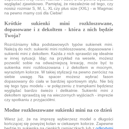
wyglądać zjawiskowo. Pamiętaj, że niezależnie od tego, czy
nosisz rozmiar S, M, L, XL czy plus size (XXL) - w Magmac
na pewno mamy coś dla Ciebie!
Krótkie sukienki mini rozkloszowane,
dopasowane i z dekoltem - która z nich będzie
Twoja?
Rozróżniamy kilka podstawowych typów sukienek mini.
Należą do nich: sukienki mini rozkloszowane, dopasowane i
sukienki mini z dekoltem. Każda z nich sprawdzi się idealnie
w innej sytuacji. Idąc na przykład na wesele, możesz
pozwolić sobie na odważniejszą kreację, może być to
sukienka mini rozkloszowana i z dekoltem w mocnym,
wyrazistym kolorze. W takiej stylizacji na pewno zwrócisz na
siebie uwagę. Na spacer możesz wybrać fason
dopasowany do ciała w bardziej sportowym stylu. Nie bój
się tego typu modelu - w połączeniu z trampkami będziesz
wyglądać bardzo świeżo i delikatnie. Sukienki mini z
dekoltem sprawdzą się na wieczornych wyjściach - imprezie
czy spotkaniu z przyjaciółmi.
Modne rozkloszowane sukienki mini na co dzień
Wiesz już, że na imprezę wybierzesz model o długości
kończącej się powyżej kolan w ciekawym kolorze. Zapewne
będzie to sukienka na cienkich ramiączkach lub z
odkrytymi