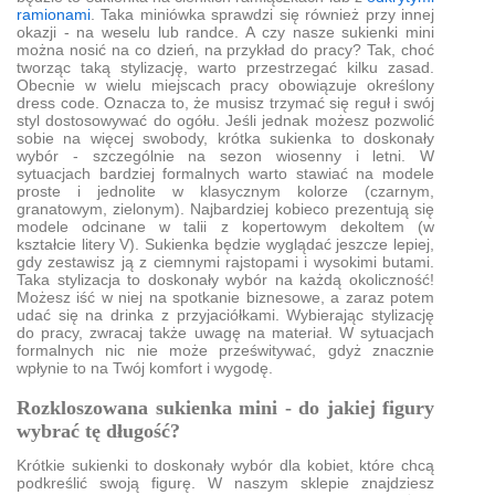
ramionami
. Taka miniówka sprawdzi się również przy innej
okazji - na weselu lub randce. A czy nasze sukienki mini
można nosić na co dzień, na przykład do pracy? Tak, choć
tworząc taką stylizację, warto przestrzegać kilku zasad.
Obecnie w wielu miejscach pracy obowiązuje określony
dress code. Oznacza to, że musisz trzymać się reguł i swój
styl dostosowywać do ogółu. Jeśli jednak możesz pozwolić
sobie na więcej swobody, krótka sukienka to doskonały
wybór - szczególnie na sezon wiosenny i letni. W
sytuacjach bardziej formalnych warto stawiać na modele
proste i jednolite w klasycznym kolorze (czarnym,
granatowym, zielonym). Najbardziej kobieco prezentują się
modele odcinane w talii z kopertowym dekoltem (w
kształcie litery V). Sukienka będzie wyglądać jeszcze lepiej,
gdy zestawisz ją z ciemnymi rajstopami i wysokimi butami.
Taka stylizacja to doskonały wybór na każdą okoliczność!
Możesz iść w niej na spotkanie biznesowe, a zaraz potem
udać się na drinka z przyjaciółkami. Wybierając stylizację
do pracy, zwracaj także uwagę na materiał. W sytuacjach
formalnych nic nie może prześwitywać, gdyż znacznie
wpłynie to na Twój komfort i wygodę.
Rozkloszowana sukienka mini - do jakiej figury
wybrać tę długość?
Krótkie sukienki to doskonały wybór dla kobiet, które chcą
podkreślić swoją figurę. W naszym sklepie znajdziesz