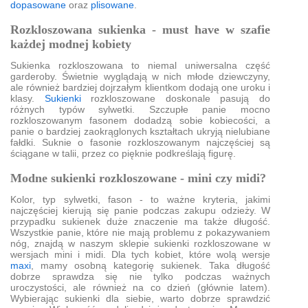
dopasowane
oraz
plisowane
.
Rozkloszowana sukienka - must have w szafie
każdej modnej kobiety
Sukienka rozkloszowana to niemal uniwersalna część
garderoby. Świetnie wyglądają w nich młode dziewczyny,
ale również bardziej dojrzałym klientkom dodają one uroku i
klasy.
Sukienki
rozkloszowane doskonale pasują do
różnych typów sylwetki. Szczupłe panie mocno
rozkloszowanym fasonem dodadzą sobie kobiecości, a
panie o bardziej zaokrąglonych kształtach ukryją nielubiane
fałdki. Suknie o fasonie rozkloszowanym najczęściej są
ściągane w talii, przez co pięknie podkreślają figurę.
Modne sukienki rozkloszowane - mini czy midi?
Kolor, typ sylwetki, fason - to ważne kryteria, jakimi
najczęściej kierują się panie podczas zakupu odzieży. W
przypadku sukienek duże znaczenie ma także długość.
Wszystkie panie, które nie mają problemu z pokazywaniem
nóg, znajdą w naszym sklepie sukienki rozkloszowane w
wersjach mini i midi. Dla tych kobiet, które wolą wersje
maxi
, mamy osobną kategorię sukienek. Taka długość
dobrze sprawdza się nie tylko podczas ważnych
uroczystości, ale również na co dzień (głównie latem).
Wybierając sukienki dla siebie, warto dobrze sprawdzić