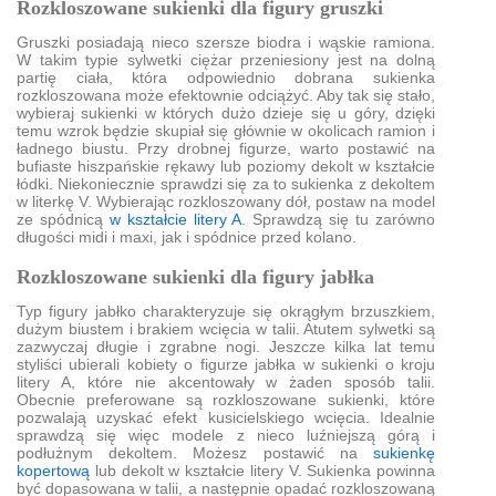
Rozkloszowane sukienki dla figury gruszki
Gruszki posiadają nieco szersze biodra i wąskie ramiona.
W takim typie sylwetki ciężar przeniesiony jest na dolną
partię ciała, która odpowiednio dobrana sukienka
rozkloszowana może efektownie odciążyć. Aby tak się stało,
wybieraj sukienki w których dużo dzieje się u góry, dzięki
temu wzrok będzie skupiał się głównie w okolicach ramion i
ładnego biustu. Przy drobnej figurze, warto postawić na
bufiaste hiszpańskie rękawy lub poziomy dekolt w kształcie
łódki. Niekoniecznie sprawdzi się za to sukienka z dekoltem
w literkę V. Wybierając rozkloszowany dół, postaw na model
ze spódnicą
w kształcie litery A
. Sprawdzą się tu zarówno
długości midi i maxi, jak i spódnice przed kolano.
Rozkloszowane sukienki dla figury jabłka
Typ figury jabłko charakteryzuje się okrągłym brzuszkiem,
dużym biustem i brakiem wcięcia w talii. Atutem sylwetki są
zazwyczaj długie i zgrabne nogi. Jeszcze kilka lat temu
styliści ubierali kobiety o figurze jabłka w sukienki o kroju
litery A, które nie akcentowały w żaden sposób talii.
Obecnie preferowane są rozkloszowane sukienki, które
pozwalają uzyskać efekt kusicielskiego wcięcia. Idealnie
sprawdzą się więc modele z nieco luźniejszą górą i
podłużnym dekoltem. Możesz postawić na
sukienkę
kopertową
lub dekolt w kształcie litery V. Sukienka powinna
być dopasowana w talii, a następnie opadać rozkloszowaną