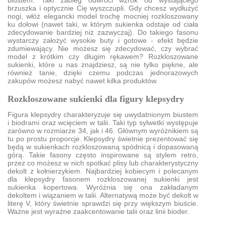
biustem. Taki zabieg odwróci wzrok od wystającego
brzuszka i optycznie Cię wyszczupli. Gdy chcesz wydłużyć
nogi, włóż elegancki model trochę mocniej rozkloszowany
ku dołowi (nawet taki, w którym sukienka odstaje od ciała
zdecydowanie bardziej niż zazwyczaj). Do takiego fasonu
wystarczy założyć wysokie buty i gotowe - efekt będzie
zdumiewający. Nie możesz się zdecydować, czy wybrać
model z krótkim czy długim rękawem? Rozkloszowane
sukienki, które u nas znajdziesz, są nie tylko piękne, ale
również tanie, dzięki czemu podczas jednorazowych
zakupów możesz nabyć nawet kilka produktów.
Rozkloszowane sukienki dla figury klepsydry
Figura klepsydry charakteryzuje się uwydatnionym biustem
i biodrami oraz wcięciem w talii. Taki typ sylwetki występuje
zarówno w rozmiarze 34, jak i 46. Głównym wyróżnikiem są
tu po prostu proporcje. Klepsydry świetnie prezentować się
będą w sukienkach rozkloszowaną spódnicą i dopasowaną
górą. Takie fasony często inspirowane są stylem retro,
przez co możesz w nich spotkać plisy lub charakterystyczny
dekolt z kołnierzykiem. Najbardziej kobiecym i polecanym
dla klepsydry fasonem rozkloszowanej sukienki jest
sukienka kopertowa. Wyróżnia się ona zakładanym
dekoltem i wiązaniem w talii. Alternatywą może być dekolt w
literę V, który świetnie sprawdzi się przy większym biuście.
Ważne jest wyraźne zaakcentowanie talii oraz linii bioder.