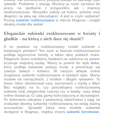
sylwetki. Podobnie z okazją. Możesz ja nosić zarówno do
pracy, na spotkanie z przyjaciółmi, jak i imprezy
okolicznościowe. Wszystko zależy od koloru, printów oraz
długości na jaką się zdecydujesz. A jest w czym wybierać!
Poznaj
sukienki rozkloszowane
w ofercie Magmac i znajdź
idealny model dla siebie!
Eleganckie sukienki rozkloszowane w kwiaty i
gładkie - na którą z nich dasz się skusić?
A co powiesz na rozkloszowany model sukienki z
kwiatowym printem? Ten wzór w fasonie rozkloszowanym
podbija tegoroczne trendy, a także ulice polskich miast.
Elegancki fason ozdobiony kwiatami na sukience na pewno
oczaruje niejedną osobę. Mamy tu powrót do stylu
boho
,
który podbija światowe pokazy mody, a prezentuje się
zawsze świeżo i kobieco. W naszym sklepie online
znajdziesz sukienki rozkloszowane w każdym stylu. Mamy
modele na ramiączkach, z krótkim i długim rękawem. To
fason, który zdominował nasz asortyment z myślą o Was!
Bez względu na to, czy potrzebujesz rozkloszowanej
sukienki midi, eleganckiej czarnej czy w kwiaty, nasz sklep
online dostarczy Ci całą gamę kolorystyczną w tej kategorii.
Po dokonaniu zakupów z pewnością odetchniesz z ulgą, że
znalazłaś idealną sukienkę rozkloszowaną na swoją ważną
uroczystość. Sprawdź także inne modele sukienek
dostępne w Magmac, między innymi
sukienki koronkowe
,