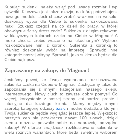
Kupując sukienki, należy wziąć pod uwagę rozmiar i typ
sylwetki. Kluczowa jest także okazja, na którą potrzebujesz
nowego modelu. Jeśli chcesz zrobić wrażenie na weselu,
doskonały wybór dla Ciebie to sukienka rozkloszowana
maxi. Szukasz czegoś na co dzień do pracy, w której
obowiązuje ścisły dress code? Sukienka z długim rękawem
w klasycznych kolorach czeka na Ciebie w Magmac! A
może chcesz zrobić wrażenie na ukochanym? Wybierz
rozkloszowane mini z koronki. Sukienka z koronką to
również doskonały wybór na imprezę. Sprawdź inne
kategorie naszej witryny. Sprawdź, jaka sukienka będzie dla
Ciebie najlepsza.
Zapraszamy na zakupy do Magmac!
Jesteśmy pewni, że Twoja wymarzona rozkloszowana
sukienka czeka na Ciebie w Magmac. Zachęcamy także do
zapoznania się z innymi kategoriami naszego sklepu
internetowego. Nowy ciuch to zawsze dobry pomysł! Co
więcej, korzystanie z naszej strony jest bardzo proste i
intuicyjne dla każdego klienta. Mamy między innymi
szeroką kategorię odzieży
basic
i modne dodatki, z którymi
Twoja sukienka będzie wyglądać jeszcze lepiej. Większość
naszych cen nie przekracza nawet 100 złotych, dzięki
czemu możesz pozwolić sobie na naprawdę porządne
zakupy! W ofercie znajdziesz rozkloszowane sukienki w
wielu różnych wariantach, które będą świetnym wyborem