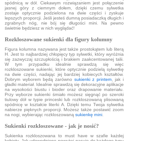
spódnicą w dół. Ciekawym rozwiązaniem jest połączenie
jasnej góry z ciemnym dołem, dzięki czemu sylwetka
zostaje optycznie podzielona na dwie części i zyskuje
lepszych proporcji. Jeśli jesteś dumną posiadaczką długich i
zgrabnych nóg, nie bój się długości mini. Na pewno
świetnie będziesz w nich wyglądać!
Rozkloszowane sukienki dla figury kolumny
Figura kolumna nazywana jest także prostokątem lub literą
H. Jest to najbardziej chłopięcy typ sylwetki, który wyróżnia
się zazwyczaj szczupłością i brakiem zaakcentowanej talii.
W tym przypadku idealnie sprawdzą się więc
rozkloszowane sukienki, które optycznie podzielą sylwetkę
na dwie części, nadając jej bardziej kobiecych kształtów.
Dobrym wyborem będą zarówno
sukienki z printem
, jak i
gładki materiał. Idealnie sprawdzą się dekoracyjne aplikacje
na wysokości biustu i bioder oraz drapowanie materiału.
Przy wyborze sukienki śmiało możesz sięgnąć po szeroki
tiulowy dół w typie princeski lub rozkloszowaną plisowaną
spódnicę w kształcie literki A. Dzięki temu Twoja sylwetka
nabierze pięknych proporcji. Możesz także postawić zoom
na nogi, wybierając rozkloszowaną
sukienkę mini
.
Sukienki rozkloszowane - jak je nosić?
Sukienka rozkloszowana to must have w szafie każdej
kobiety. Jak udowodniono powyżej pasuje do każdego typu