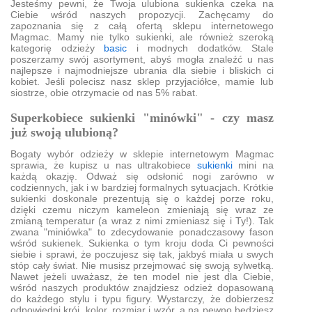
Jesteśmy pewni, że Twoja ulubiona sukienka czeka na
Ciebie wśród naszych propozycji. Zachęcamy do
zapoznania się z całą ofertą sklepu internetowego
Magmac. Mamy nie tylko sukienki, ale również szeroką
kategorię odzieży
basic
i modnych dodatków. Stale
poszerzamy swój asortyment, abyś mogła znaleźć u nas
najlepsze i najmodniejsze ubrania dla siebie i bliskich ci
kobiet. Jeśli polecisz nasz sklep przyjaciółce, mamie lub
siostrze, obie otrzymacie od nas 5% rabat.
Superkobiece sukienki "minówki" - czy masz
już swoją ulubioną?
Bogaty wybór odzieży w sklepie internetowym Magmac
sprawia, że kupisz u nas ultrakobiece
sukienki
mini na
każdą okazję. Odważ się odsłonić nogi zarówno w
codziennych, jak i w bardziej formalnych sytuacjach. Krótkie
sukienki doskonale prezentują się o każdej porze roku,
dzięki czemu niczym kameleon zmieniają się wraz ze
zmianą temperatur (a wraz z nimi zmieniasz się i Ty!). Tak
zwana "miniówka" to zdecydowanie ponadczasowy fason
wśród sukienek. Sukienka o tym kroju doda Ci pewności
siebie i sprawi, że poczujesz się tak, jakbyś miała u swych
stóp cały świat. Nie musisz przejmować się swoją sylwetką.
Nawet jeżeli uważasz, że ten model nie jest dla Ciebie,
wśród naszych produktów znajdziesz odzież dopasowaną
do każdego stylu i typu figury. Wystarczy, że dobierzesz
odpowiedni krój, kolor, rozmiar i wzór, a na pewno będziesz