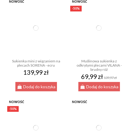
NOWOŚĆ
NOWOŚĆ
-50%
Sukienka mini z wiązaniem na
Muślinowa sukienka z
plecach SORENA - ecru
odkrytymi plecami VILANA -
brudny róż
139,99 zł
69,99 zł
139,97 zł
Dodaj do koszyka
Dodaj do koszyka
NOWOŚĆ
NOWOŚĆ
-50%