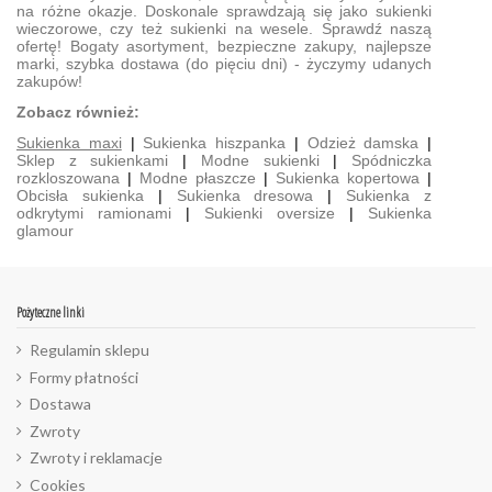
na różne okazje. Doskonale sprawdzają się jako sukienki
wieczorowe, czy też sukienki na wesele. Sprawdź naszą
ofertę! Bogaty asortyment, bezpieczne zakupy, najlepsze
marki, szybka dostawa (do pięciu dni) - życzymy udanych
zakupów!
Zobacz również:
Sukienka maxi
|
Sukienka hiszpanka
|
Odzież damska
|
Sklep z sukienkami
|
Modne sukienki
|
Spódniczka
rozkloszowana
|
Modne płaszcze
|
Sukienka kopertowa
|
Obcisła sukienka
|
Sukienka dresowa
|
Sukienka z
odkrytymi ramionami
|
Sukienki oversize
|
Sukienka
glamour
Pożyteczne linki
Regulamin sklepu
Formy płatności
Dostawa
Zwroty
Zwroty i reklamacje
Cookies