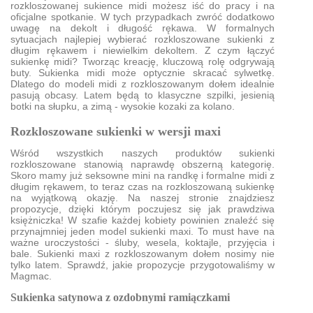
rozkloszowanej sukience midi możesz iść do pracy i na
oficjalne spotkanie. W tych przypadkach zwróć dodatkowo
uwagę na dekolt i długość rękawa. W formalnych
sytuacjach najlepiej wybierać rozkloszowane sukienki z
długim rękawem i niewielkim dekoltem. Z czym łączyć
sukienkę midi? Tworząc kreację, kluczową rolę odgrywają
buty. Sukienka midi może optycznie skracać sylwetkę.
Dlatego do modeli midi z rozkloszowanym dołem idealnie
pasują obcasy. Latem będą to klasyczne szpilki, jesienią
botki na słupku, a zimą - wysokie kozaki za kolano.
Rozkloszowane sukienki w wersji maxi
Wśród wszystkich naszych produktów sukienki
rozkloszowane stanowią naprawdę obszerną kategorię.
Skoro mamy już seksowne mini na randkę i formalne midi z
długim rękawem, to teraz czas na rozkloszowaną sukienkę
na wyjątkową okazję. Na naszej stronie znajdziesz
propozycje, dzięki którym poczujesz się jak prawdziwa
księżniczka! W szafie każdej kobiety powinien znaleźć się
przynajmniej jeden model sukienki maxi. To must have na
ważne uroczystości - śluby, wesela, koktajle, przyjęcia i
bale. Sukienki maxi z rozkloszowanym dołem nosimy nie
tylko latem. Sprawdź, jakie propozycje przygotowaliśmy w
Magmac.
Sukienka satynowa z ozdobnymi ramiączkami