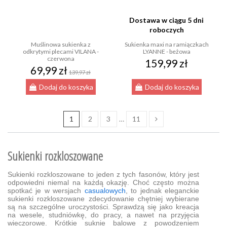
Dostawa w ciągu 5 dni
roboczych
Muślinowa sukienka z
Sukienka maxi na ramiączkach
odkrytymi plecami VILANA -
LYANNE - beżowa
czerwona
159,99 zł
69,99 zł
139,97 zł
Dodaj do koszyka
Dodaj do koszyka
1
2
3
…
11
Sukienki rozkloszowane
Sukienki rozkloszowane to jeden z tych fasonów, który jest
odpowiedni niemal na każdą okazję. Choć często można
spotkać je w wersjach
casualowych
, to jednak eleganckie
sukienki rozkloszowane zdecydowanie chętniej wybierane
są na szczególne uroczystości. Sprawdzą się jako kreacja
na wesele, studniówkę, do pracy, a nawet na przyjęcia
wieczorowe. Krótkie suknie balowe z powodzeniem