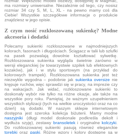
rozmiar. Większość modeli odzieży, dostępnej w Magmac,
ma rozmiary uniwersalne. Niezależnie od tego, czy nosisz
rozmiar 34 czy S, M, L, XL - na pewno mamy coś dla
Ciebie! Wszystkie szczegółowe informacje o produkcie
znajdziesz w jego opisie.
Z czym nosić rozkloszowaną sukienkę? Modne
akcesoria i dodatki
Polecamy sukienki rozkloszowane w najmodniejszych
kolorach, fasonach i długościach. Ściągacz w talii lub szlufki
na pasek pozwalają dowolnie kształtować sylwetkę.
Rozkloszowana sukienka wygląda świetnie zarówno w
wersji eleganckiej (w towarzystwie szpilek lub efektownych
kozaków), jak i w stylu sportowym (na przykład do
kolorowych trampek). Rozkloszowana sukienka jest też
niezwykle wygodna – podobnie jak
sukienka oversize
nie
krępuje ruchów, więc sprawdzi się w pracy, na imprezie czy
na wakacjach. Jak widać, rozkloszowane sukienki to
doskonały wybór nie tylko na różne okazje, ale także na
wszystkie pory roku. Pamiętaj, że ważnym uzupełnieniem
wszystkich stylizacji (tych na wielkie uroczystości oraz na co
dzień) są dodatki. W naszym sklepie internetowym
dostępna jest szeroka kolekcja biżuterii. Mamy modne
naszyjniki
(długi model doskonale podkreśla dekolt i
wydłuża szyję), zestawy
bransoletek
i oryginalne
kolczyki
.
Do rozkloszowanej sukienki pasują również eleganckie
torebki
oraz
paski
. Różne wzory i kolory dostępne są w