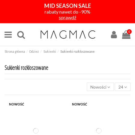
MID SEASON SALE
rabaty nawet do -90%
sprawdź
0
Strona główna
Odzież
Sukienki
Sukienki rozkloszowane
Sukienki rozkloszowane
Nowości
24
KOLOR
NOWOŚĆ
NOWOŚĆ
CENA