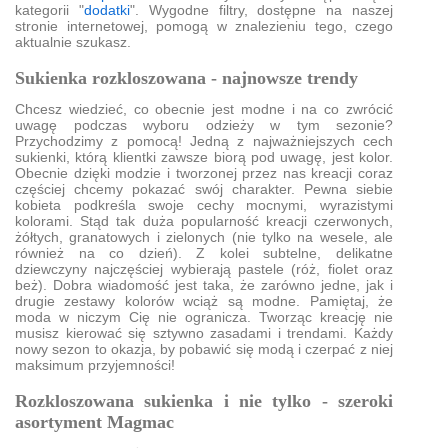
kategorii "
dodatki
". Wygodne filtry, dostępne na naszej
stronie internetowej, pomogą w znalezieniu tego, czego
aktualnie szukasz.
Sukienka rozkloszowana - najnowsze trendy
Chcesz wiedzieć, co obecnie jest modne i na co zwrócić
uwagę podczas wyboru odzieży w tym sezonie?
Przychodzimy z pomocą! Jedną z najważniejszych cech
sukienki, którą klientki zawsze biorą pod uwagę, jest kolor.
Obecnie dzięki modzie i tworzonej przez nas kreacji coraz
częściej chcemy pokazać swój charakter. Pewna siebie
kobieta podkreśla swoje cechy mocnymi, wyrazistymi
kolorami. Stąd tak duża popularność kreacji czerwonych,
żółtych, granatowych i zielonych (nie tylko na wesele, ale
również na co dzień). Z kolei subtelne, delikatne
dziewczyny najczęściej wybierają pastele (róż, fiolet oraz
beż). Dobra wiadomość jest taka, że zarówno jedne, jak i
drugie zestawy kolorów wciąż są modne. Pamiętaj, że
moda w niczym Cię nie ogranicza. Tworząc kreację nie
musisz kierować się sztywno zasadami i trendami. Każdy
nowy sezon to okazja, by pobawić się modą i czerpać z niej
maksimum przyjemności!
Rozkloszowana sukienka i nie tylko - szeroki
asortyment Magmac