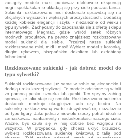
zastąpiły modele maxi, ponieważ efektownie eksponują
nogi i spektakularnie układają się przy ciele podczas tańca.
Sukienki rozkloszowane midi doskonale sprawdzą się na
oficjalnych wyjściach i większych uroczystościach. Dodadzą
każdej kobiecie elegancji i szyku - niezależnie od wieku i
typu sylwetki. Zachęcamy do zapoznania się z ofertą sklepu
internetowego Magmac, gdzie wśród setek różnych
modnych produktów, na pewno znajdziesz rozkloszowany
model sukienki dla siebie. Przejrzyj nasze sukienki
rozkloszowane mini, midi i maxi! Wybierz model z koronką,
długim rękawem, hiszpańskim dekoltem lub ozdobiony
falbankami.
Rozkloszowane sukienki - jak dobrać model do
typu sylwetki?
Sukienki rozkloszowane już same w sobie są eleganckie i
dodają uroku każdej stylizacji. Te modele odcinane są w talii
za pomocą paska, sznurka lub gumki. Ten sprytny zabieg
sprawia, że talia staje się smukła. Rozkloszowana sukienka
doskonale maskuje okrąglejsze uda czy biodra. Na
sukienkę rozkloszowaną warto zdecydować się niezależnie
od typu figury. Jako jedna z niewielu rzeczy potrafi idealnie
zamaskować mankamenty i niedoskonałości naszego ciała.
Ważne, byś czuła się w niej dobrze bez względu na
wszystko. W przypadku, gdy chcesz ukryć brzuszek,
wybierz rozkloszowana sukienkę kwiatową z talią pod