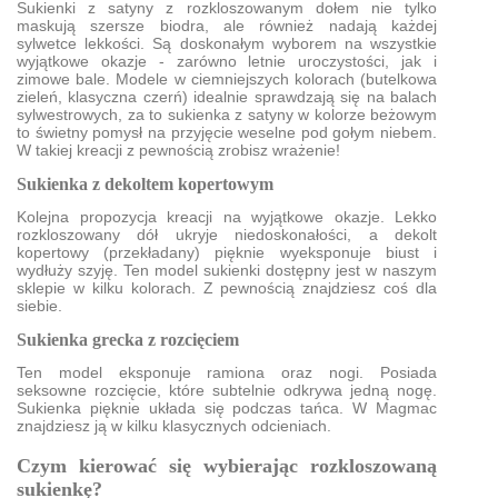
Sukienki z satyny z rozkloszowanym dołem nie tylko
maskują szersze biodra, ale również nadają każdej
sylwetce lekkości. Są doskonałym wyborem na wszystkie
wyjątkowe okazje - zarówno letnie uroczystości, jak i
zimowe bale. Modele w ciemniejszych kolorach (butelkowa
zieleń, klasyczna czerń) idealnie sprawdzają się na balach
sylwestrowych, za to sukienka z satyny w kolorze beżowym
to świetny pomysł na przyjęcie weselne pod gołym niebem.
W takiej kreacji z pewnością zrobisz wrażenie!
Sukienka z dekoltem kopertowym
Kolejna propozycja kreacji na wyjątkowe okazje. Lekko
rozkloszowany dół ukryje niedoskonałości, a dekolt
kopertowy (przekładany) pięknie wyeksponuje biust i
wydłuży szyję. Ten model sukienki dostępny jest w naszym
sklepie w kilku kolorach. Z pewnością znajdziesz coś dla
siebie.
Sukienka grecka z rozcięciem
Ten model eksponuje ramiona oraz nogi. Posiada
seksowne rozcięcie, które subtelnie odkrywa jedną nogę.
Sukienka pięknie układa się podczas tańca. W Magmac
znajdziesz ją w kilku klasycznych odcieniach.
Czym kierować się wybierając rozkloszowaną
sukienkę?