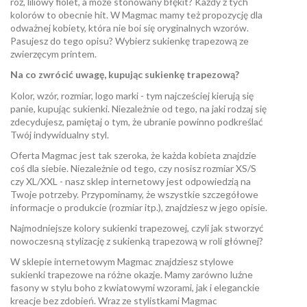
róż, liliowy fiolet, a może stonowany błękit? Każdy z tych
kolorów to obecnie hit. W Magmac mamy też propozycję dla
odważnej kobiety, która nie boi się oryginalnych wzorów.
Pasujesz do tego opisu? Wybierz sukienkę trapezową ze
zwierzęcym printem.
Na co zwrócić uwagę, kupując sukienkę trapezową?
Kolor, wzór, rozmiar, logo marki - tym najcześciej kierują się
panie, kupując sukienki. Niezależnie od tego, na jaki rodzaj się
zdecydujesz, pamiętaj o tym, że ubranie powinno podkreślać
Twój indywidualny styl.
Oferta Magmac jest tak szeroka, że każda kobieta znajdzie
coś dla siebie. Niezależnie od tego, czy nosisz rozmiar XS/S
czy XL/XXL - nasz sklep internetowy jest odpowiedzią na
Twoje potrzeby. Przypominamy, że wszystkie szczegółowe
informacje o produkcie (rozmiar itp.), znajdziesz w jego opisie.
Najmodniejsze kolory sukienki trapezowej, czyli jak stworzyć
nowoczesną stylizację z sukienką trapezową w roli głównej?
W sklepie internetowym Magmac znajdziesz stylowe
sukienki trapezowe na różne okazje. Mamy zarówno luźne
fasony w stylu boho z kwiatowymi wzorami, jak i eleganckie
kreacje bez zdobień. Wraz ze stylistkami Magmac