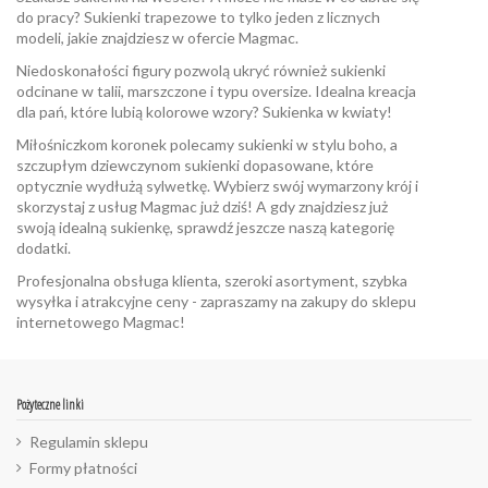
do pracy? Sukienki trapezowe to tylko jeden z licznych
modeli, jakie znajdziesz w ofercie Magmac.
Niedoskonałości figury pozwolą ukryć również sukienki
odcinane w talii,
marszczone
i typu
oversize
. Idealna kreacja
dla pań, które lubią kolorowe wzory?
Sukienka w kwiaty
!
Miłośniczkom koronek polecamy sukienki w stylu boho, a
szczupłym dziewczynom sukienki
dopasowane
, które
optycznie wydłużą sylwetkę. Wybierz swój wymarzony krój i
skorzystaj z usług Magmac już dziś! A gdy znajdziesz już
swoją idealną sukienkę, sprawdź jeszcze naszą kategorię
dodatki
.
Profesjonalna obsługa klienta, szeroki asortyment, szybka
wysyłka i atrakcyjne ceny - zapraszamy na zakupy do sklepu
internetowego Magmac!
Pożyteczne linki
Regulamin sklepu
Formy płatności