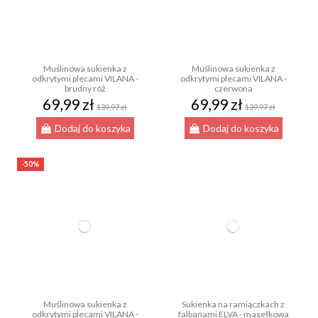
Muślinowa sukienka z
Muślinowa sukienka z
odkrytymi plecami VILANA -
odkrytymi plecami VILANA -
brudny róż
czerwona
69,99 zł
69,99 zł
139,97 zł
139,97 zł
Dodaj do koszyka
Dodaj do koszyka
-50%
Muślinowa sukienka z
Sukienka na ramiączkach z
odkrytymi plecami VILANA -
falbanami ELVA - masełkowa