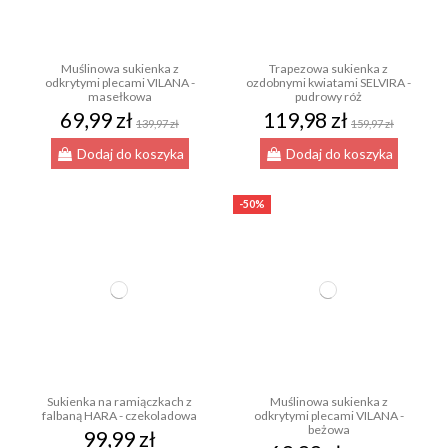
Muślinowa sukienka z
Trapezowa sukienka z
odkrytymi plecami VILANA -
ozdobnymi kwiatami SELVIRA -
masełkowa
pudrowy róż
69,99 zł
119,98 zł
139,97 zł
159,97 zł
Dodaj do koszyka
Dodaj do koszyka
-50%
Sukienka na ramiączkach z
Muślinowa sukienka z
falbaną HARA - czekoladowa
odkrytymi plecami VILANA -
beżowa
99,99 zł