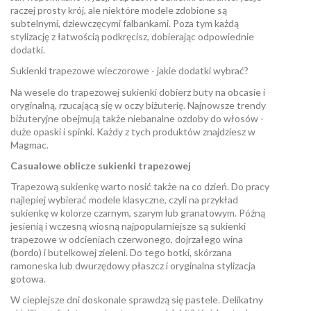
raczej prosty krój, ale niektóre modele zdobione są
subtelnymi, dziewczęcymi falbankami. Poza tym każdą
stylizację z łatwością podkręcisz, dobierając odpowiednie
dodatki.
Sukienki trapezowe wieczorowe - jakie dodatki wybrać?
Na wesele do trapezowej sukienki dobierz buty na obcasie i
oryginalną, rzucającą się w oczy biżuterię. Najnowsze trendy
biżuteryjne obejmują także niebanalne ozdoby do włosów -
duże opaski i
spinki
. Każdy z tych produktów znajdziesz w
Magmac.
Casualowe oblicze sukienki trapezowej
Trapezową sukienkę warto nosić także na co dzień. Do pracy
najlepiej wybierać modele klasyczne, czyli na przykład
sukienkę w kolorze czarnym, szarym lub granatowym. Późną
jesienią i wczesną wiosną najpopularniejsze są sukienki
trapezowe w odcieniach czerwonego, dojrzałego wina
(bordo) i butelkowej zieleni. Do tego botki, skórzana
ramoneska lub dwurzędowy płaszcz i oryginalna stylizacja
gotowa.
W cieplejsze dni doskonale sprawdzą się pastele. Delikatny