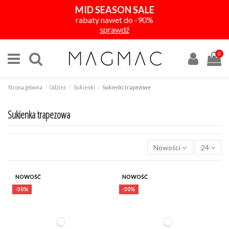
MID SEASON SALE
rabaty nawet do -90%
sprawdź
0
Strona główna
Odzież
Sukienki
Sukienki trapezowe
Sukienka trapezowa
Nowości
24
KOLOR
NOWOŚĆ
NOWOŚĆ
-50%
-50%
CENA