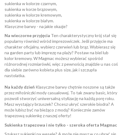
sukienka w kolorze czarnym,
sukienka w korze brązowym,
sukienka w kolorze kremowym,
sukienka w kolorze białym.
Klasyczne barwy - na jakie okazje?
Na wieczorne przyjęcia
Ten charakterystyczny krój stał się
popularny również wśród imprezowiczek. Jeśli przyjęcie ma
charakter oficjalny, wybierz czerwień lub brąz. Wybierasz się
na garden party lub imprezę na plaży? Postaw na biel lub
kolor kremowy. W Magmac możesz wybierać spośród
różnorodnej rozmiarówki, więc z pewnością znajdzie u nas coś
dla siebie zarówno kobieta plus size, jak i szczupła
nastolatka.
Na każdy dzień
Klasyczne barwy chętnie noszone są także
przez miłośniczki mody casualowej. To tak zwany basic, który
pozwoli stworzyć uniwersalną stylizację na każdą porę roku.
Masz wystający brzuszek? Chcesz ukryć szerokie biodra? A
może lubisz być na bieżąco z modą? Koniecznie zamów
trapezową sukienkę z naszej oferty!
Sukienka trapezowa i nie tylko - szeroka oferta Magmac
Szukasz sukienki na wesele? A może nie masz w co ubrać się