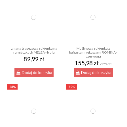
Lniana trapezowa sukienka na
Muślinowa sukienka z
ramiączkach MELEA - biała
bufiastymi rękawami ROMINA -
czerwona
89,99 zł
155,98 zł
259,97 zł
Dodaj do koszyka
Dodaj do koszyka
-25%
-50%