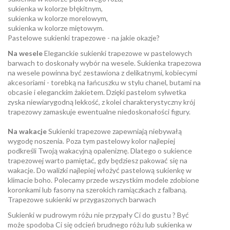
sukienka w kolorze błękitnym,
sukienka w kolorze morelowym,
sukienka w kolorze miętowym.
Pastelowe sukienki trapezowe - na jakie okazje?
Na wesele
Eleganckie sukienki trapezowe w pastelowych
barwach to doskonały wybór na wesele. Sukienka trapezowa
na wesele powinna być zestawiona z delikatnymi, kobiecymi
akcesoriami - torebką na łańcuszku w stylu chanel, butami na
obcasie i eleganckim żakietem. Dzięki pastelom sylwetka
zyska niewiarygodną lekkość, z kolei charakterystyczny krój
trapezowy zamaskuje ewentualne niedoskonałości figury.
Na wakacje
Sukienki trapezowe zapewniają niebywałą
wygodę noszenia. Poza tym pastelowy kolor najlepiej
podkreśli Twoją wakacyjną opaleniznę. Dlatego o sukience
trapezowej warto pamiętać, gdy będziesz pakować się na
wakacje. Do walizki najlepiej włożyć pastelową sukienkę w
klimacie boho. Polecamy przede wszystkim modele zdobione
koronkami lub fasony na szerokich ramiączkach z falbaną.
Trapezowe sukienki w przygaszonych barwach
Sukienki w pudrowym różu nie przypały Ci do gustu ? Być
może spodoba Ci się odcień brudnego różu lub sukienka w