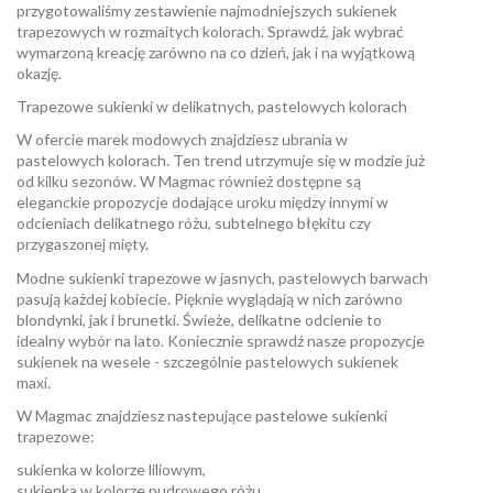
przygotowaliśmy zestawienie najmodniejszych sukienek
trapezowych w rozmaitych kolorach. Sprawdź, jak wybrać
wymarzoną kreację zarówno na co dzień, jak i na wyjątkową
okazję.
Trapezowe sukienki w delikatnych, pastelowych kolorach
W ofercie marek modowych znajdziesz ubrania w
pastelowych kolorach. Ten trend utrzymuje się w modzie już
od kilku sezonów. W Magmac również dostępne są
eleganckie propozycje dodające uroku między innymi w
odcieniach delikatnego różu, subtelnego błękitu czy
przygaszonej mięty.
Modne sukienki trapezowe w jasnych, pastelowych barwach
pasują każdej kobiecie. Pięknie wyglądają w nich zarówno
blondynki, jak i brunetki. Świeże, delikatne odcienie to
idealny wybór na lato. Koniecznie sprawdź nasze propozycje
sukienek na wesele - szczególnie pastelowych sukienek
maxi.
W Magmac znajdziesz nastepujące pastelowe sukienki
trapezowe:
sukienka w kolorze liliowym,
sukienka w kolorze pudrowego różu,