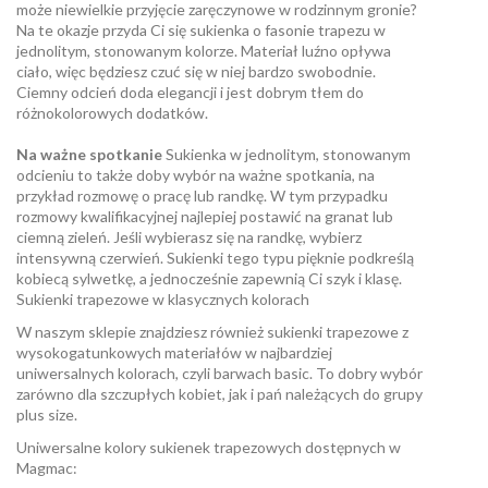
może niewielkie przyjęcie zaręczynowe w rodzinnym gronie?
Na te okazje przyda Ci się sukienka o fasonie trapezu w
jednolitym, stonowanym kolorze. Materiał luźno opływa
ciało, więc będziesz czuć się w niej bardzo swobodnie.
Ciemny odcień doda elegancji i jest dobrym tłem do
różnokolorowych dodatków.
Na ważne spotkanie
Sukienka w jednolitym, stonowanym
odcieniu to także doby wybór na ważne spotkania, na
przykład rozmowę o pracę lub randkę. W tym przypadku
rozmowy kwalifikacyjnej najlepiej postawić na granat lub
ciemną zieleń. Jeśli wybierasz się na randkę, wybierz
intensywną czerwień. Sukienki tego typu pięknie podkreślą
kobiecą sylwetkę, a jednocześnie zapewnią Ci szyk i klasę.
Sukienki trapezowe w klasycznych kolorach
W naszym sklepie znajdziesz również sukienki trapezowe z
wysokogatunkowych materiałów w najbardziej
uniwersalnych kolorach, czyli barwach basic. To dobry wybór
zarówno dla szczupłych kobiet, jak i pań należących do grupy
plus size.
Uniwersalne kolory sukienek trapezowych dostępnych w
Magmac: