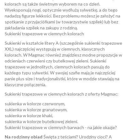
kolorach są także świetnym wyborem na co dzień.
Wyeksponują nogi, optycznie wydłużą sylwetkę, a do tego
nadadzą figurze lekkości. Bez problemu możesz je założyć na
spotkanie z przyjaciółkami (w towarzystwie szpilek) lub bez
zakładania szpilek na zakupy z rodziną.
Sukienki trapezowe w ciemnych kolorach
Sukienki w kształcie litery A (szczególnie sukienki trapezowe
XXL) najczęściej występują w ciemnych, klasycznych
kolorach. W Magmac również znajdziesz modne propozycje w
odcieniach czerwieni czy butelkowej zieleni. Sukienki
trapezowe w jednolitych, ciemnych kolorach pasują do
każdego typu sylwetki. W swojej szafie mają je najczęściej
panie plus size i tradycjonalistki, które w modzie stawiają na
klasyczne połączenia.
Sukienki trapezowe w ciemnych kolorach z oferty Magmac:
sukienka w kolorze czerwonym,
sukienka w kolorze granatowym,
sukienka w kolorze khaki,
sukienka w kolorze butelkowej zieleni.
Sukienki trapezowe w ciemnych barwach - na jakie okazje?
Na rodzinny obiad
Święta z teściami? Urodziny cioci? A