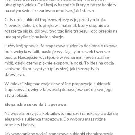
ubiegłego wieku. Dziś krój w kształcie litery A noszą kobiety
na całym świecie - zarówno młodsze, jak i starsze.
Cały urok sukienki trapezowej leży w jej prostym kroju.
Niewielki dekolt, długi rękaw i materiał, który stopniowo
rozszerza się ku dołowi, tworząc linię trapezu - oto przepis na
udaną stylizację na każdą okazję.
Luźny krój sprawia, że trapezowa sukienka doskonale ukrywa
brak wcięcia w talii, maskuje wystający brzuszek i szersze
biodra. Najczęściej występuje w wersji mini (ewentualnie
midi), dzięki czemu pięknie eksponuje nogi. To idealna opcja
zarówno dla puszystych (plus size), jak i szczupłych
dziewczyn.
W kolekcji Magmac znajdziesz różne propozycje sukienek
trapezowych, więc z łatwością dopasujesz coś do swojego
stylu i okazji.
Eleganckie sukienki trapezowe
Na wesela, przyjęcia koktajlowe, imprezy i randki, sprawdzi się
elegancka sukienka trapezowa. Do wyboru masz różne
rozmiary i kolory.
Jak wspomniano wyżej, trapezowe sukienki charakteryzuje