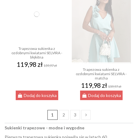
Trapezowa sukienka z
ozdobnymi kwiatami SELVIRA -
błękitna
119,98 zł
159,97 zł
Trapezowa sukienka z
ozdobnymi kwiatami SELVIRA -
matcha
119,98 zł
159,97 zł
Dodaj do koszyka
Dodaj do koszyka
1
2
3
Sukienki trapezowe - modne i wygodne
Pierwsza trapezowa sukienka pojawiła się w latach 60.