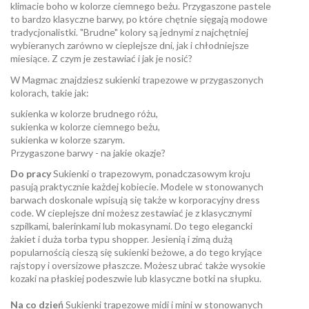
klimacie boho w kolorze ciemnego beżu. Przygaszone pastele
to bardzo klasyczne barwy, po które chętnie sięgają modowe
tradycjonalistki. "Brudne" kolory są jednymi z najchętniej
wybieranych zarówno w cieplejsze dni, jak i chłodniejsze
miesiące. Z czym je zestawiać i jak je nosić?
W Magmac znajdziesz sukienki trapezowe w przygaszonych
kolorach, takie jak:
sukienka w kolorze brudnego różu,
sukienka w kolorze ciemnego beżu,
sukienka w kolorze szarym.
Przygaszone barwy - na jakie okazje?
Do pracy
Sukienki o trapezowym, ponadczasowym kroju
pasują praktycznie każdej kobiecie. Modele w stonowanych
barwach doskonale wpisują się także w korporacyjny dress
code. W cieplejsze dni możesz zestawiać je z klasycznymi
szpilkami, balerinkami lub mokasynami. Do tego elegancki
żakiet i duża torba typu shopper. Jesienią i zimą dużą
popularnością cieszą się sukienki beżowe, a do tego kryjące
rajstopy i oversizowe płaszcze. Możesz ubrać także wysokie
kozaki na płaskiej podeszwie lub klasyczne botki na słupku.
Na co dzień
Sukienki trapezowe midi i mini w stonowanych