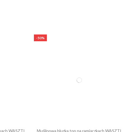
-50%
czkach WASZTI
Muślinowa bluzka top na ramiączkach WASZTI