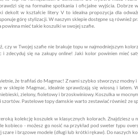
sprawdzi się na formalne spotkania i oficjalne wyjścia. Dobrze
oki dekolt w kształcie litery V to idealna propozycja dla odw
ponuje górę stylizacji. W naszym sklepie dostępne są również 
powinna mieć takie koszulki w swojej szafie.
czy w Twojej szafie nie brakuje topu w najmodniejszym kolorze t
 zdecyduj się na zakupy online! Jaki kolor powinien mieć sat
Świetnie, że trafiłaś do Magmac! Z nami szybko stworzysz modny
pne w sklepie Magmac, idealnie sprawdzają się wiosną i latem. W
p niebieski, zielony, fioletowy i brzoskwiniowy. Koszulka w moc
ak i szortów. Pastelowe topy damskie warto zestawiać również ze
szeroką kolekcję koszulek w klasycznych kolorach. Znajdziesz u 
kle kobieco - możesz go nosić na przykład pod
sweter
typu overs
zyj szare i brązowe modele (długi lub krótki rękaw). Do naszych