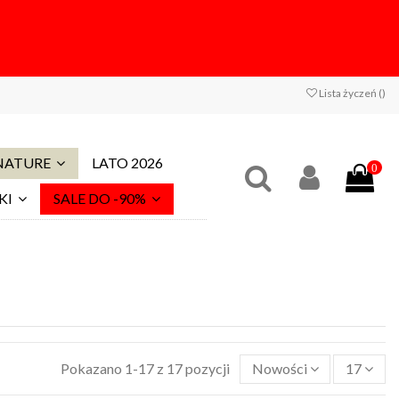
Lista życzeń (
)
 NATURE
LATO 2026
0
KI
SALE DO -90%
Pokazano 1-17 z 17 pozycji
Nowości
17