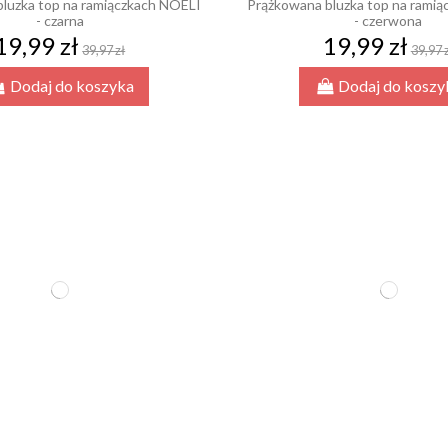
luzka top na ramiączkach NOELI
Prążkowana bluzka top na rami
- czarna
- czerwona
19,99 zł
19,99 zł
39,97 zł
39,97 
Dodaj do koszyka
Dodaj do koszy