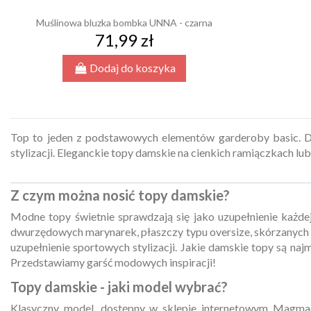
Muślinowa bluzka bombka UNNA - czarna
71,99 zł
Dodaj do koszyka
Top to jeden z podstawowych elementów garderoby basic. Da
stylizacji. Eleganckie topy damskie na cienkich ramiączkach l
Z czym można nosić topy damskie?
Modne topy świetnie sprawdzają się jako uzupełnienie każdej 
dwurzędowych marynarek,
płaszczy
typu oversize, skórzanyc
uzupełnienie sportowych stylizacji. Jakie damskie topy są na
Przedstawiamy garść modowych inspiracji!
Topy damskie - jaki model wybrać?
Klasyczny model, dostępny w sklepie internetowym Magmac,