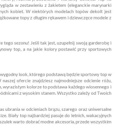
 wygląda w zestawieniu z żakietem (eleganckie
marynarki
ażnych kobiet. W niektórych modelach topów dekolt jest
prążkowane topy z długim rękawem i dziewczęce modele z
ego sezonu! Jeśli tak jest, uzupełnij swoją garderobę i
ynowy top, a na jakie kolory postawić przy sportowych
 i wygodny look, którego podstawą będzie sportowy top w
 naszej ofercie znajdziesz najmodniejsze odcienie różu,
nym, wyrazistym kolorze to podstawa każdego wiosennego i
 spódnicami z wysokim stanem. Wszystko zależy od Twoich
nas ubrania w odcieniach brązu, szarego oraz uniwersalne
ize. Biały top najbardziej pasuje do letnich, wakacyjnych
 koszulek warto dobrać modne akcesoria, przede wszystkim