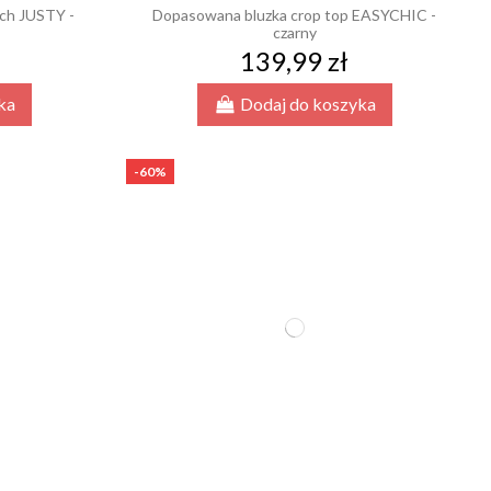
ch JUSTY -
Dopasowana bluzka crop top EASYCHIC -
czarny
139,99 zł
ka
Dodaj do koszyka
-60%