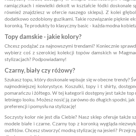
ramiączkach i niewielki dekolt w kształcie łódki doskonale 
również znajdziesz w ofercie naszego sklepu). Z kolei głęb
dodatkowo ozdobiony guzikami. Takie rozwiązanie pięknie eks
koronką. Te produkty to klasyczny
basic
- każda modna kobieta 
Topy damskie - jakie kolory?
Chcesz podążać za najnowszymi trendami? Koniecznie sprawdź, 
wybierz coś z szerokiej kolekcji topów damskich w Magmac i
stylizacjach? Podpowiadamy!
Czarny, biały czy różowy?
Szukasz topu, który doskonale wpisuje się w obecne trendy? 
najmodniejszej kolorystyce. Koszulki, topy i t shirty, dostę
pomarańczu i żółtego. W tej kategorii dostępny jest także to
letniego looku. Możesz nosić ją zarówno do długich spodni, j
preferencji i pomysłu na stylizację!
Soczysty kolor nie jest dla Ciebie? Nasz sklep oferuje także 
modele białe i czarne. Czarny top z koronką wygląda niezwy
outfitów. Chcesz stworzyć modną stylizację na jesień? Przejr