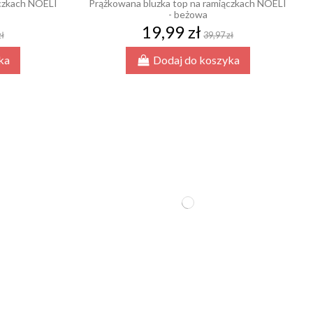
ączkach NOELI
Prążkowana bluzka top na ramiączkach NOELI
- beżowa
19,99 zł
zł
39,97 zł
ka
Dodaj do koszyka