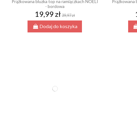
Prążkowana bluzka top na ramiączkach NOELI
Prążkowana b
- bordowa
19,99 zł
39,97 zł
Dodaj do koszyka