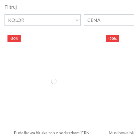
Filtruj
KOLOR
CENA
-50%
-50%
Pudełkowa bluzka top z poduszkami ERNI -
Muślinowa bl