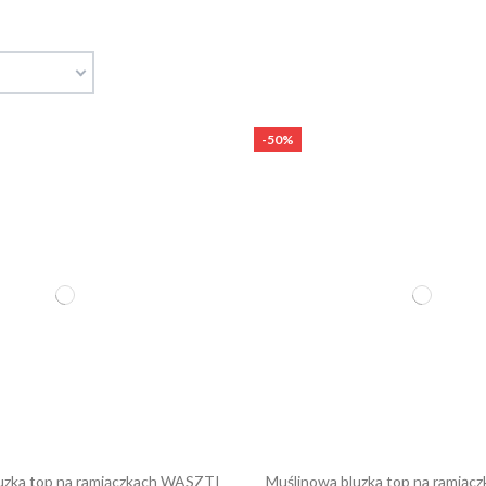
-50%
uzka top na ramiączkach WASZTI
Muślinowa bluzka top na ramią