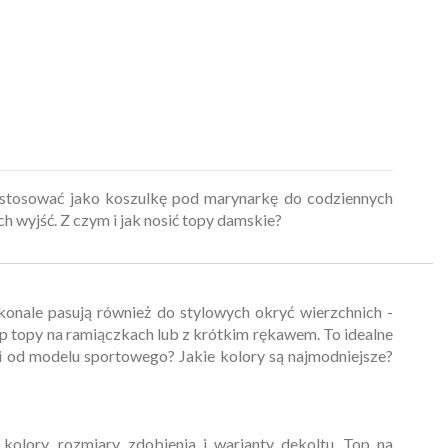
 stosować jako koszulkę pod marynarkę do codziennych
h wyjść. Z czym i jak nosić topy damskie?
skonale pasują również do stylowych okryć wierzchnich -
op topy na ramiączkach lub z krótkim rękawem. To idealne
ski od modelu sportowego? Jakie kolory są najmodniejsze?
lory, rozmiary, zdobienia i warianty dekoltu. Top na