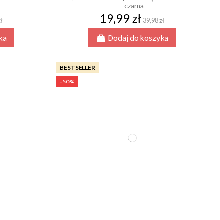
- czarna
19,99 zł
zł
39,98 zł
ka
Dodaj do koszyka
BESTSELLER
-50%