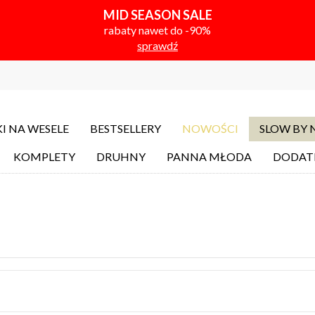
MID SEASON SALE
rabaty nawet do -90%
sprawdź
I NA WESELE
BESTSELLERY
NOWOŚCI
SLOW BY
KOMPLETY
DRUHNY
PANNA MŁODA
DODAT