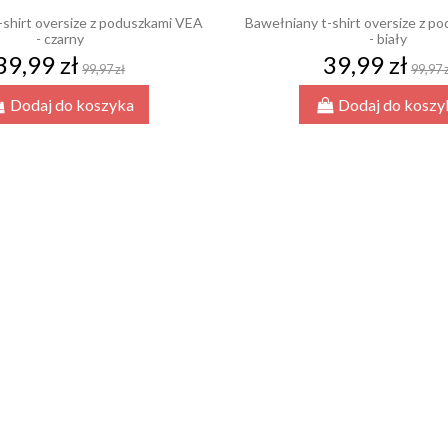
-shirt oversize z poduszkami VEA
Bawełniany t-shirt oversize z p
- czarny
- biały
39,99 zł
39,99 zł
99,97 zł
99,97 
Dodaj do koszyka
Dodaj do koszy