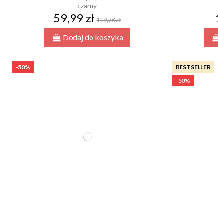
czarny
59,99 zł
119,98 zł
Dodaj do koszyka
-50%
BESTSELLER
-50%