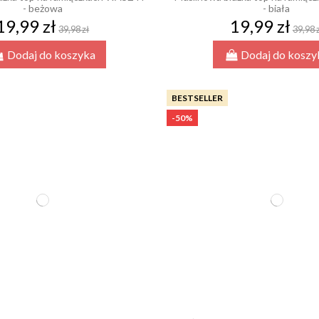
- beżowa
- biała
19,99 zł
19,99 zł
39,98 zł
39,98 
Dodaj do koszyka
Dodaj do koszy
BESTSELLER
-50%