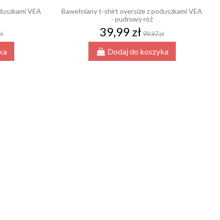
oduszkami VEA
Bawełniany t-shirt oversize z poduszkami VEA
- pudrowy róż
39,99 zł
zł
99,97 zł
ka
Dodaj do koszyka