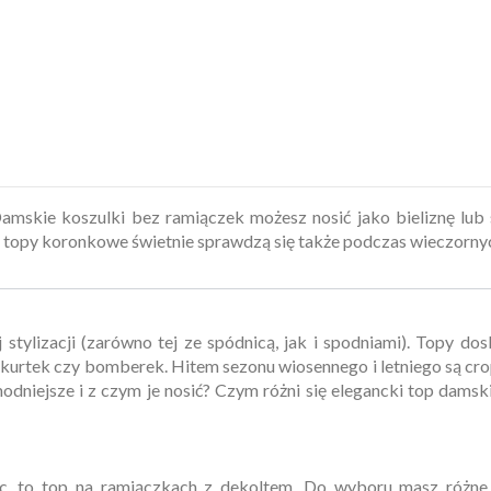
mskie koszulki bez ramiączek możesz nosić jako bieliznę lub
ub topy koronkowe świetnie sprawdzą się także podczas wieczornyc
stylizacji (zarówno tej ze spódnicą, jak i spodniami). Topy do
h
kurtek
czy
bomberek
. Hitem sezonu wiosennego i letniego są cr
jmodniejsze i z czym je nosić? Czym różni się elegancki top dam
 to top na ramiączkach z dekoltem. Do wyboru masz różne ko