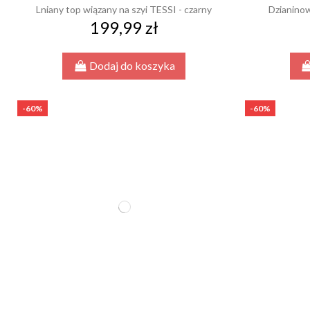
Lniany top wiązany na szyi TESSI - czarny
Dzianinow
199,99 zł
Dodaj do koszyka
-60%
-60%