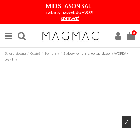
MID SEASON SALE
rabaty nawet do -90%
sprawdź
0
Strona główna
Odzież
Komplety
Stylowy komplet crop top i dzwony AVOREA -
błękitny