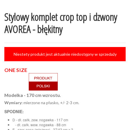
Stylowy komplet crop top i dzwony
AVOREA - błękitny
Niestety produkt jest aktualnie niedostępny w sprzedaży
ONE SIZE
Modelka - 170 cm wzrostu.
Wymiary:
mierzone na płasko, +/- 2-3 cm.
SPODNIE:
D - dł. całk. zew. nogawka - 117 cm
- dł. całk. wew. nogawka - 88 cm
E - szer. pasa (min/max) - 27/42 cm x 2