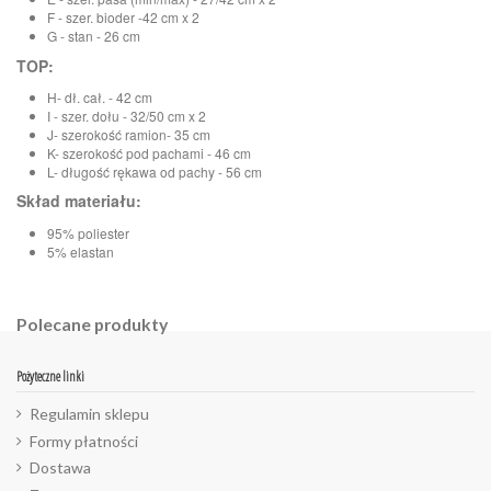
F - szer. bioder -42 cm x 2
G - stan - 26 cm
TOP:
H- dł. cał. - 42 cm
I - szer. dołu - 32/50 cm x 2
J- szerokość ramion- 35 cm
K- szerokość pod pachami - 46 cm
L- długość rękawa od pachy - 56 cm
Skład materiału:
95% poliester
5% elastan
Polecane produkty
Pożyteczne linki
Regulamin sklepu
Formy płatności
Dostawa