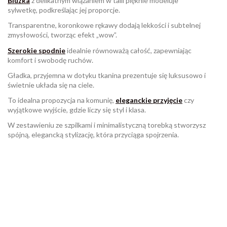
Bluzka
z delikatnym wiązaniem w talii pięknie modeluje
sylwetkę, podkreślając jej proporcje.
Transparentne, koronkowe rękawy dodają lekkości i subtelnej
zmysłowości, tworząc efekt „wow”.
Szerokie spodnie
idealnie równoważą całość, zapewniając
komfort i swobodę ruchów.
Gładka, przyjemna w dotyku tkanina prezentuje się luksusowo i
świetnie układa się na ciele.
To idealna propozycja na komunię,
eleganckie przyjęcie
czy
wyjątkowe wyjście, gdzie liczy się styl i klasa.
W zestawieniu ze szpilkami i minimalistyczną torebką stworzysz
spójną, elegancką stylizację, która przyciąga spojrzenia.
W magazynie
Brak opini
3 Przedmioty
ean13
2560001057222