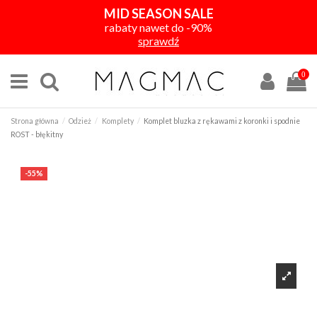
MID SEASON SALE
rabaty nawet do -90%
sprawdź
0
Strona główna
Odzież
Komplety
Komplet bluzka z rękawami z koronki i spodnie
ROST - błękitny
-55%