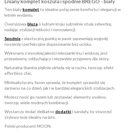
Lniany komplet koszula i spodnie BREGO - biały
Ten biały
komplet
to idealne połączenie komfortu i elegancji w
letnim wydaniu.
Oversizowa
bluza
o luźnym kroju subtelnie otula sylwetkę,
nadając stylizacji lekkości i nonszalancji.
Spodnie
z elastyczną gumką w pasie zapewniają wygodę
noszenia i perfekcyjne dopasowanie bez ucisku.
Wykonany z wysokiej jakości mieszanki lnu i wiskozy, jest
przewiewny, oddychający i niezwykle przyjemny dla skóry.
Naturalna tkanina pięknie układa się w ruchu, tworząc efekt
effortless chic.
Minimalistyczny fason sprawia, że komplet sprawdzi się
zarówno na co dzień, jak i w bardziej eleganckich stylizacjach.
Możesz nosić go razem lub zestawiać elementy osobno,
tworząc wiele modnych kombinacji.
Wystarczy dodać delikatne
dodatki
i sandały, by stworzyć
stylowy look idealny na lato.
Polski producent MOON.
W magazynie
Brak opini
1 Przedmioty