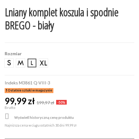
Lniany komplet koszula i spodnie
BREGO - biały
Rozmiar
S
M
L
XL
Indeks
M3861 Q-VIII-3
Ostatnie sztuki w magazynie
99,99 zł
199,97 zł
-50%
Brutto

Wyświetl historyczną cenę produktu
Najniższa cena w ciągu ostatnich 30 dni
99,99 zł