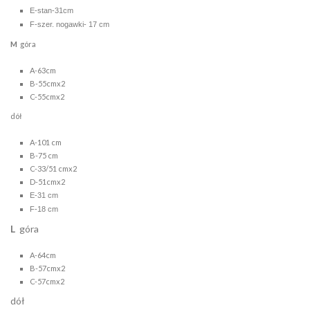
E-stan-31cm
F-szer. nogawki- 17 cm
M
góra
A-63cm
B-55cmx2
C-55cmx2
dół
A-101 cm
B-75 cm
C-33/51 cmx2
D-51cmx2
E-31 cm
F-18 cm
L
góra
A-64cm
B-57cmx2
C-57cmx2
dół