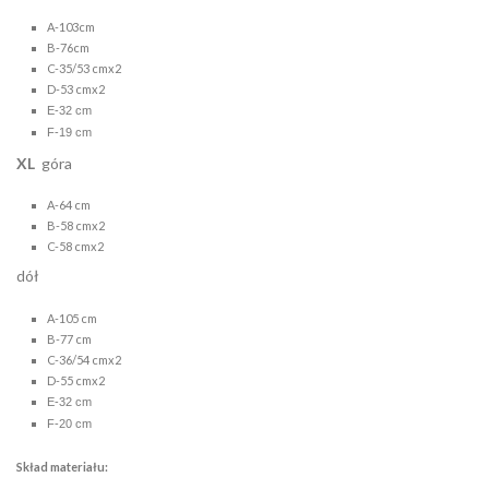
A-103cm
B-76cm
C-35/53 cmx2
D-53 cmx2
E-32 cm
F-19 cm
XL
góra
A-64 cm
B-58 cmx2
C-58 cmx2
dół
A-105 cm
B-77 cm
C-36/54 cmx2
D-55 cmx2
E-32 cm
F-20 cm
Skład materiału: