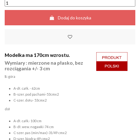
Dodaj do koszyka
Modelka ma 170cm wzrostu.
Wymiary : mierzone na płasko, bez
rozciągania +/- 3 cm
S:
góra
A-dł. całk. - 62cm
B-szer. pod pachami-53cmx2
C-szer. dołu- 53cmx2
dół
A-dł. całk.- 100 cm
B-dł. wew. nogawki-74 cm
C-szer. pas (min/max)-31/49 cmx2
D-szer. biodra-49 cmx2