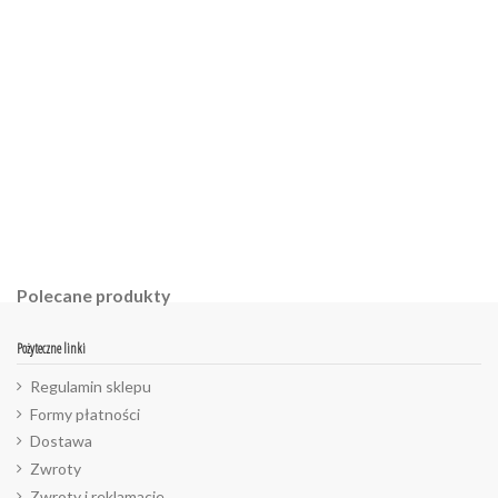
ean13
2560001055648
Polecane produkty
Pożyteczne linki
Regulamin sklepu
Formy płatności
Dostawa
Zwroty
Zwroty i reklamacje