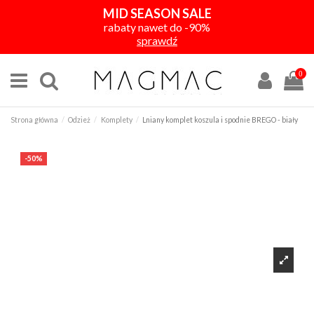
MID SEASON SALE
rabaty nawet do -90%
sprawdź
0
Strona główna
Odzież
Komplety
Lniany komplet koszula i spodnie BREGO - biały
-50%