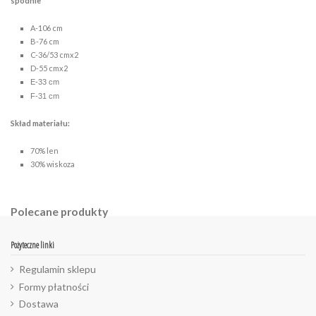
spodnie
A-106 cm
B-76 cm
C-36/53 cmx2
D-55 cmx2
E-33 cm
F-31 cm
Skład materiału:
70% len
30% wiskoza
Polecane produkty
Pożyteczne linki
Regulamin sklepu
Formy płatności
Dostawa