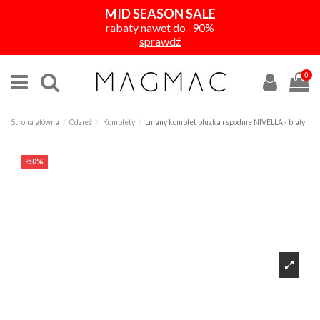
MID SEASON SALE
rabaty nawet do -90%
sprawdź
0
Strona główna
Odzież
Komplety
Lniany komplet bluzka i spodnie NIVELLA - biały
-50%