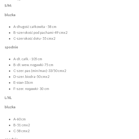
S/M:
bluzka
A-długość całkowita - 58 cm
B-szerokość pod pachami-49 cmx2
C-szerokość dołu- 55 cmx2
spodnie
A-dł. całk. - 105 cm
B-dł. wew. nogawki-75 cm
C-szer. pas (min/max)-33/50 cmx2
D-szer. biodra-50 cmx2
E-stan-33cm
F-szer. nogawki- 30 cm
L/XL
bluzka
A-60 cm
B-51 cmx2
C-58 cmx2