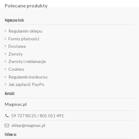
Polecane produkty
Pożyteczne linki
Regulamin sklepu
Formy płatności
Dostawa
Zwroty
Zwroty i reklamacje
Cookies
Regulamin konkursu
Jak zapłacić PayPo
Kontakt
Magmac.pl
59 727 80 25 / 801 011 491
sklep@magmac.pl
Follow us