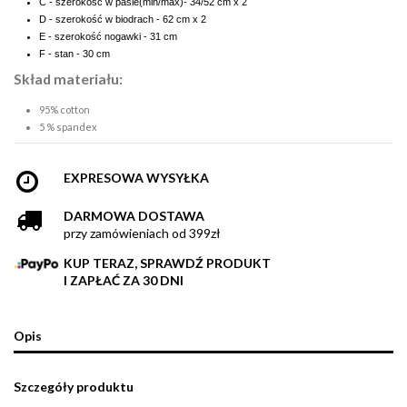
C - szerokość w pasie(min/max)- 34/52 cm x 2
D - szerokość w biodrach - 62 cm x 2
E - szerokość nogawki - 31 cm
F - stan - 30 cm
Skład materiału:
95% cotton
5 % spandex
EXPRESOWA WYSYŁKA
DARMOWA DOSTAWA
przy zamówieniach od 399zł
KUP TERAZ, SPRAWDŹ PRODUKT
I ZAPŁAĆ ZA 30 DNI
Opis
Szczegóły produktu