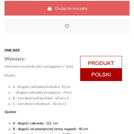
Dodaj do koszyka
ONE SIZE
Wymiary:
(mierzone na płasko, bez rozciągania +/- 3cm)
Bluzka
A - długość całkowita do biodra- 52 cm
-długość całkowita do zapięcia - 70 cm
B - szerokość pod pachami - 43 cm x 2
C - szerokość w biodrach - 42 cm x 2
Spodnie
A - długość całkowita - 112 cm
B - długość od wewnętrznej strony nogawki - 80 cm