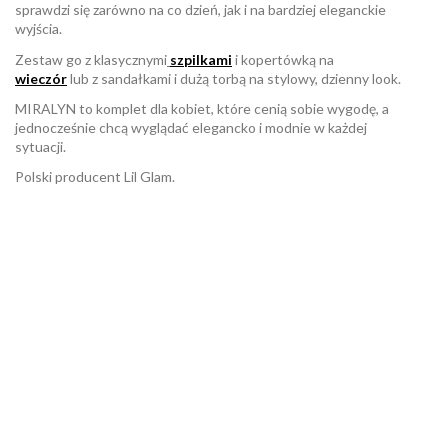
sprawdzi się zarówno na co dzień, jak i na bardziej eleganckie
wyjścia.
Zestaw go z klasycznymi
szpilkami
i kopertówką na
wieczór
lub z sandałkami i dużą torbą na stylowy, dzienny look.
MIRALYN to komplet dla kobiet, które cenią sobie wygodę, a
jednocześnie chcą wyglądać elegancko i modnie w każdej
sytuacji.
Polski producent Lil Glam.
W magazynie
Brak opini
1 Przedmiot
ean13
2560001060864