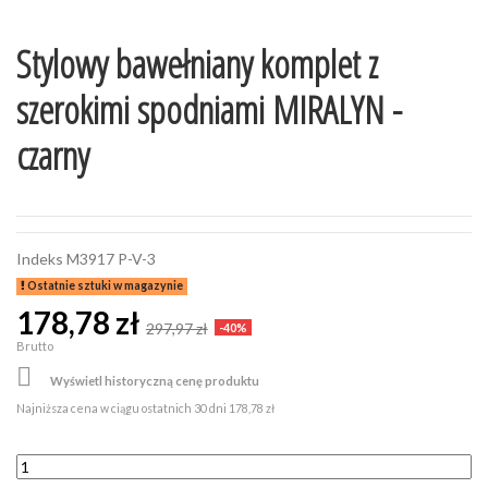
Stylowy bawełniany komplet z
szerokimi spodniami MIRALYN -
czarny
Indeks
M3917 P-V-3
Ostatnie sztuki w magazynie
178,78 zł
297,97 zł
-40%
Brutto

Wyświetl historyczną cenę produktu
Najniższa cena w ciągu ostatnich 30 dni
178,78 zł