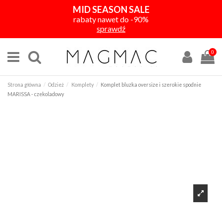
MID SEASON SALE
rabaty nawet do -90%
sprawdź
0
Strona główna
Odzież
Komplety
Komplet bluzka oversize i szerokie spodnie
MARISSA - czekoladowy