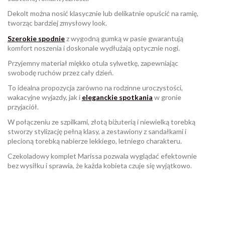
Dekolt można nosić klasycznie lub delikatnie opuścić na ramię,
tworząc bardziej zmysłowy look.
Szerokie spodnie
z wygodną gumką w pasie gwarantują
komfort noszenia i doskonale wydłużają optycznie nogi.
Przyjemny materiał miękko otula sylwetkę, zapewniając
swobodę ruchów przez cały dzień.
To idealna propozycja zarówno na rodzinne uroczystości,
wakacyjne wyjazdy, jak i
eleganckie spotkania
w gronie
przyjaciół.
W połączeniu ze szpilkami, złotą biżuterią i niewielką torebką
stworzy stylizację pełną klasy, a zestawiony z sandałkami i
plecioną torebką nabierze lekkiego, letniego charakteru.
Czekoladowy komplet Marissa pozwala wyglądać efektownie
bez wysiłku i sprawia, że każda kobieta czuje się wyjątkowo.
W magazynie
Brak opini
998 Przedmioty
ean13
2560001073482