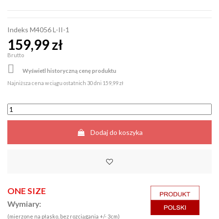
Indeks
M4056 L-II-1
159,99 zł
Brutto

Wyświetl historyczną cenę produktu
Najniższa cena w ciągu ostatnich 30 dni
159,99 zł
Dodaj do koszyka
ONE SIZE
Wymiary:
(mierzone na płasko, bez rozciągania +/- 3cm)