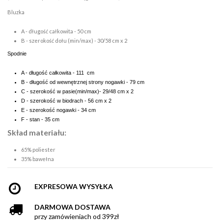
Bluzka
A - długość całkowita - 50 cm
B - szerokość dołu (min/max) - 30/58 cm x 2
Spodnie
A - długość całkowita - 111 cm
B - długość od wewnętrznej strony nogawki - 79 cm
C - szerokość w pasie(min/max)- 29/48 cm x 2
D - szerokość w biodrach - 56 cm x 2
E - szerokość nogawki - 34 cm
F - stan - 35 cm
Skład materiału:
65% poliester
35% bawełna
EXPRESOWA WYSYŁKA
DARMOWA DOSTAWA
przy zamówieniach od 399zł