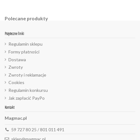
Polecane produkty
Pożyteczne linki
Regulamin sklepu
Formy płatności
Dostawa
Zwroty
Zwroty i reklamacje
Cookies
Regulamin konkursu
Jak zapłacić PayPo
Kontakt
Magmac.pl
59 727 80 25 / 801 011 491
sklep@magmac.pl