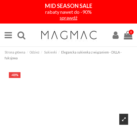
MID SEASON SALE
rabaty nawet do -90%
sprawdź
0
Strona główna
Odzież
Sukienki
Elegancka sukienka z wiązaniem - DILLA -
fuksjowa
-48%