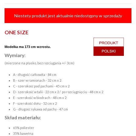
Niestety produkt jest aktualnie niedostępny w sprzedaży
ONE SIZE
Modelka ma 173 cm wzrostu.
Wymiary:
(mierzone na płasko, bez rozciągania +/- 3cm)
A - długość całkowita - 84 cm
B - szer w ramionach - 32 cm x 2
C - szerokość pod pachami - 45 cm x 2
D - szerokość w talii - 22 cm x 2 / po rozciągnięciu - 48 cm x 2
E - szerokość w biodrach - 48 cm x 2
F - szerokość dołu - 52 cm x 2
G - długość rękawa od pachy - 47 cm
Skład materiału:
65% poliester
35% bawełna