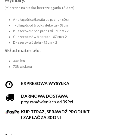
(mierzone na płasko, bez rozciągania +/- 3 cm)
A - długość całkowita od pachy - 60 cm
- długość od środka dekoltu - 68 cm
B - szerokość pod pachami - 50 cm x2
C - szerokość w biodrach - 67 cm x 2
D - szerokość dołu - 95 cm x 2
Skład materiału:
30% len
70% wiskoza
EXPRESOWA WYSYŁKA
DARMOWA DOSTAWA
przy zamówieniach od 399zł
KUP TERAZ, SPRAWDŹ PRODUKT
I ZAPŁAĆ ZA 30 DNI