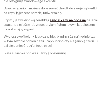
nie rezygnują z modowego akcentu.
Dzięki wiązaniom możesz dopasować dekolt do swojej sylwetki,
co czyni ją jeszcze bardziej uniwersalną.
Stylizuj ją z wiklinową torebką i
sandałkami na obcasie
na letni
spacer po mieście lub z espadrylami i słomkowym kapeluszem
na wakacyjny wyjazd.
Wybierz swój kolor – klasyczną biel, brudny róż, najmodniejszy
w tym sezonie odcień beżu - cappuccino czy elegancką czerń – i
daj się ponieść letniej beztrosce!
Biała sukienka podkreśli Twoją opaleniznę.
W magazynie
Brak opini
6 Przedmioty
ean13
2560000987339