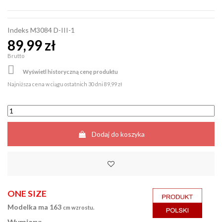
Indeks
M3084 D-III-1
89,99 zł
Brutto

Wyświetl historyczną cenę produktu
Najniższa cena w ciągu ostatnich 30 dni
89,99 zł
Dodaj do koszyka
ONE SIZE
Modelka ma 163
cm wzrostu.
Wymiary: