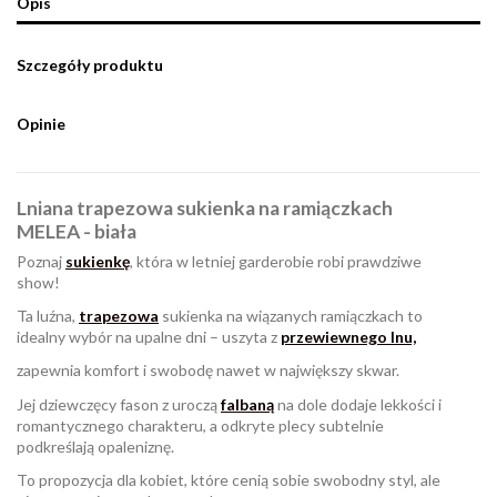
Opis
Szczegóły produktu
Opinie
Lniana trapezowa sukienka na ramiączkach
MELEA - biała
Poznaj
sukienkę
, która w letniej garderobie robi prawdziwe
show!
Ta luźna,
trapezowa
sukienka na wiązanych ramiączkach to
idealny wybór na upalne dni – uszyta z
przewiewnego lnu,
zapewnia komfort i swobodę nawet w największy skwar.
Jej dziewczęcy fason z uroczą
falbaną
na dole dodaje lekkości i
romantycznego charakteru, a odkryte plecy subtelnie
podkreślają opaleniznę.
To propozycja dla kobiet, które cenią sobie swobodny styl, ale