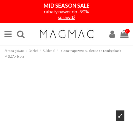
MID SEASON SALE
rabaty nawet do -90%
sprawdź
0
Strona główna
Odzież
Sukienki
Lniana trapezowa sukienka na ramiączkach
MELEA - biała