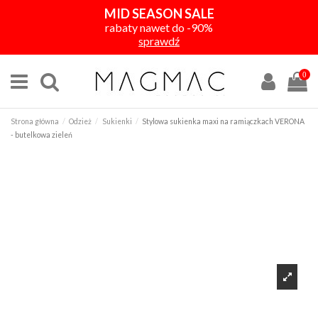
MID SEASON SALE
rabaty nawet do -90%
sprawdź
0
Strona główna
Odzież
Sukienki
Stylowa sukienka maxi na ramiączkach VERONA
- butelkowa zieleń