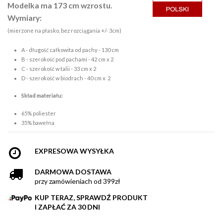
Modelka ma 173 cm wzrostu.
Wymiary:
(mierzone na płasko, bez rozciągania +/- 3cm)
A - długość całkowita od pachy - 130 cm
B - szerokość pod pachami - 42 cm x 2
C - szerokość w talii - 33 cm x 2
D - szerokość w biodrach - 40 cm x 2
Skład materiału:
65% poliester
35% bawełna
EXPRESOWA WYSYŁKA
DARMOWA DOSTAWA
przy zamówieniach od 399zł
KUP TERAZ, SPRAWDŹ PRODUKT
I ZAPŁAĆ ZA 30 DNI