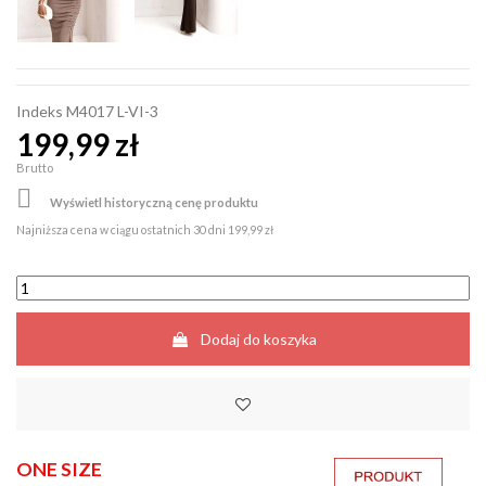
Indeks
M4017 L-VI-3
199,99 zł
Brutto

Wyświetl historyczną cenę produktu
Najniższa cena w ciągu ostatnich 30 dni
199,99 zł
Dodaj do koszyka
ONE SIZE