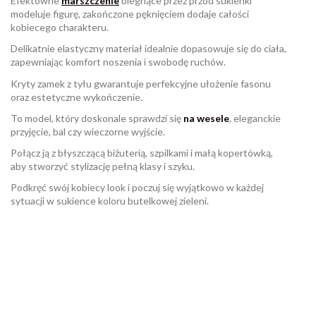
Efektowne
marszczenie
biegnące przez przód sukienki
modeluje figurę, zakończone pęknięciem dodaje całości
kobiecego charakteru.
Delikatnie elastyczny materiał idealnie dopasowuje się do ciała,
zapewniając komfort noszenia i swobodę ruchów.
Kryty zamek z tyłu gwarantuje perfekcyjne ułożenie fasonu
oraz estetyczne wykończenie.
To model, który doskonale sprawdzi się
na wesele
, eleganckie
przyjęcie, bal czy wieczorne wyjście.
Połącz ją z błyszczącą biżuterią, szpilkami i małą kopertówką,
aby stworzyć stylizację pełną klasy i szyku.
Podkręć swój kobiecy look i poczuj się wyjątkowo w każdej
sytuacji w sukience koloru butelkowej zieleni.
W magazynie
Brak opini
988 Przedmioty
ean13
2560001068747