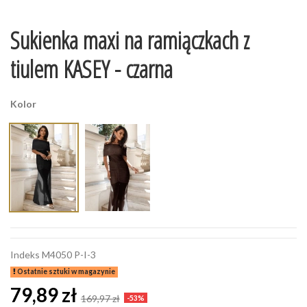
Sukienka maxi na ramiączkach z
tiulem KASEY - czarna
Kolor
Indeks
M4050 P-I-3
Ostatnie sztuki w magazynie
79,89 zł
169,97 zł
-53%