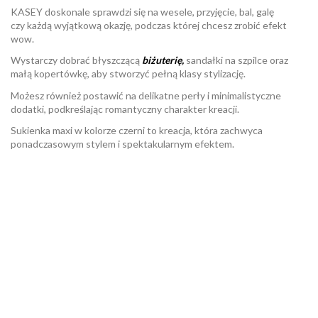
KASEY doskonale sprawdzi się na wesele, przyjęcie, bal, galę
czy każdą wyjątkową okazję, podczas której chcesz zrobić efekt
wow.
Wystarczy dobrać błyszczącą
biżuterię
,
sandałki na szpilce oraz
małą kopertówkę, aby stworzyć pełną klasy stylizację.
Możesz również postawić na delikatne perły i minimalistyczne
dodatki, podkreślając romantyczny charakter kreacji.
Sukienka maxi w kolorze czerni to kreacja, która zachwyca
ponadczasowym stylem i spektakularnym efektem.
W magazynie
Brak opini
2 Przedmioty
ean13
2560001073048