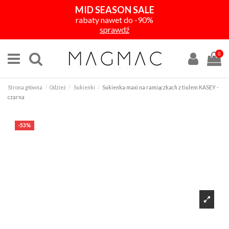
MID SEASON SALE
rabaty nawet do -90%
sprawdź
0
Strona główna
Odzież
Sukienki
Sukienka maxi na ramiączkach z tiulem KASEY -
czarna
-53%