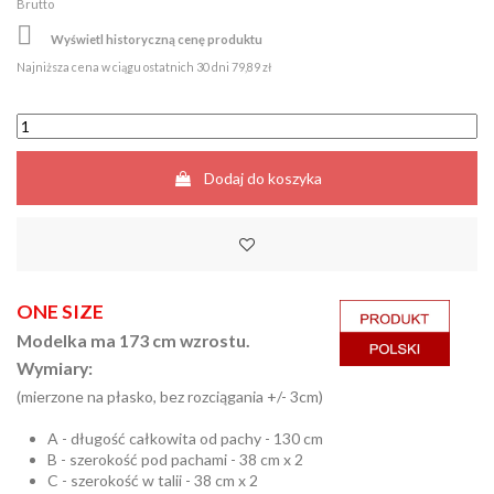
Brutto

Wyświetl historyczną cenę produktu
Najniższa cena w ciągu ostatnich 30 dni
79,89 zł
Dodaj do koszyka
ONE SIZE
Modelka ma 173 cm wzrostu.
Wymiary:
(mierzone na płasko, bez rozciągania +/- 3cm)
A - długość całkowita od pachy - 130 cm
B - szerokość pod pachami - 38 cm x 2
C - szerokość w talii - 38 cm x 2