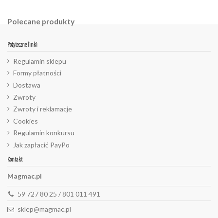
Polecane produkty
Pożyteczne linki
Regulamin sklepu
Formy płatności
Dostawa
Zwroty
Zwroty i reklamacje
Cookies
Regulamin konkursu
Jak zapłacić PayPo
Kontakt
Magmac.pl
59 727 80 25 / 801 011 491
sklep@magmac.pl