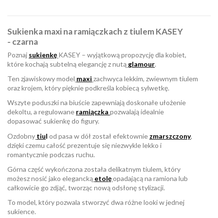
Sukienka maxi na ramiączkach z tiulem KASEY
- czarna
Poznaj
sukienkę
KASEY – wyjątkową propozycję dla kobiet,
które kochają subtelną elegancję z nutą
glamour
.
Ten zjawiskowy model
maxi
zachwyca lekkim, zwiewnym tiulem
oraz krojem, który pięknie podkreśla kobiecą sylwetkę.
Wszyte poduszki na biuście zapewniają doskonałe ułożenie
dekoltu, a regulowane
ramiączka
pozwalają idealnie
dopasować sukienkę do figury.
Ozdobny
tiu
l
od pasa w dół został efektownie
zmarszczony
,
dzięki czemu całość prezentuje się niezwykle lekko i
romantycznie podczas ruchu.
Górna część wykończona została delikatnym tiulem, który
możesz nosić jako elegancką
etolę
opadającą na ramiona lub
całkowicie go zdjąć, tworząc nową odsłonę stylizacji.
To model, który pozwala stworzyć dwa różne looki w jednej
sukience.