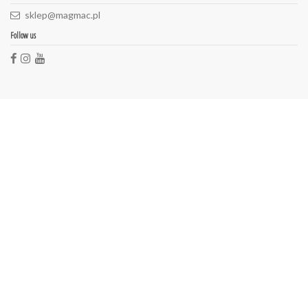
sklep@magmac.pl
Follow us