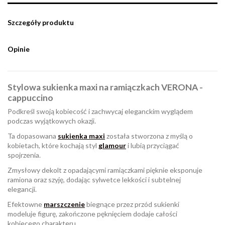
Szczegóły produktu
Opinie
Stylowa sukienka maxi na ramiączkach VERONA -
cappuccino
Podkreśl swoją kobiecość i zachwycaj eleganckim wyglądem
podczas wyjątkowych okazji.
Ta dopasowana
sukienka maxi
została stworzona z myślą o
kobietach, które kochają styl
glamour
i lubią przyciągać
spojrzenia.
Zmysłowy dekolt z opadającymi ramiączkami pięknie eksponuje
ramiona oraz szyję, dodając sylwetce lekkości i subtelnej
elegancji.
Efektowne
marszczenie
biegnące przez przód sukienki
modeluje figurę, zakończone pęknięciem dodaje całości
kobiecego charakteru.