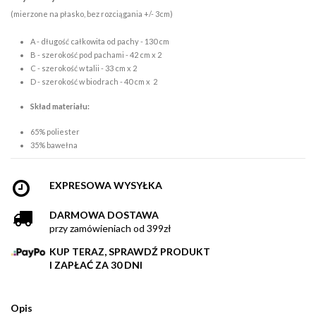
(mierzone na płasko, bez rozciągania +/- 3cm)
A - długość całkowita od pachy - 130 cm
B - szerokość pod pachami - 42 cm x 2
C - szerokość w talii - 33 cm x 2
D - szerokość w biodrach - 40 cm x 2
Skład materiału:
65% poliester
35% bawełna
EXPRESOWA WYSYŁKA
DARMOWA DOSTAWA
przy zamówieniach od 399zł
KUP TERAZ, SPRAWDŹ PRODUKT
I ZAPŁAĆ ZA 30 DNI
Opis