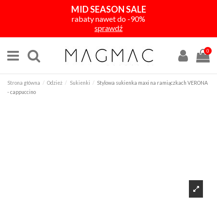
MID SEASON SALE
rabaty nawet do -90%
sprawdź
0
Strona główna
Odzież
Sukienki
Stylowa sukienka maxi na ramiączkach VERONA
- cappuccino