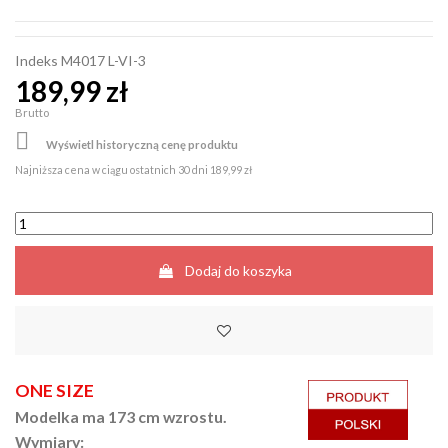
Indeks
M4017 L-VI-3
189,99 zł
Brutto

Wyświetl historyczną cenę produktu
Najniższa cena w ciągu ostatnich 30 dni
189,99 zł
Dodaj do koszyka
ONE SIZE
Modelka ma 173 cm wzrostu.
Wymiary: