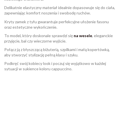
Delikatnie elastyczny materiał idealnie dopasowuje się do ciała,
zapewniając komfort noszenia i swobodę ruchów.
Kryty zamek z tyłu gwarantuje perfekcyjne ułożenie fasonu
oraz estetyczne wykończenie.
To model, który doskonale sprawdzi się
na wesele
, eleganckie
przyjęcie, bal czy wieczorne wyjście.
Połącz ją z błyszczącą biżuterią, szpilkami i małą kopertówką,
aby stworzyć stylizację pełną klasy i szyku.
Podkręć swój kobiecy look i poczuj się wyjątkowo w każdej
sytuacji w sukience koloru cappuccino.
W magazynie
Brak opini
961 Przedmioty
ean13
2560001068808