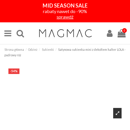
MID SEASON SALE
rabaty nawet do -90%
sprawdź
0
Strona główna
Odzież
Sukienki
Satynowa sukienka mini z dekoltem halter LOLA -
pudrowy róż
-54%