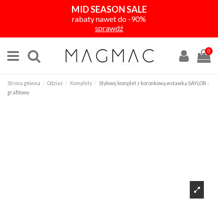
MID SEASON SALE
rabaty nawet do -90%
sprawdź
0
Strona główna
Odzież
Komplety
Stylowy komplet z koronkową wstawką SAYLOR -
grafitowy