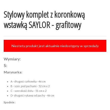
Stylowy komplet z koronkową
wstawką SAYLOR - grafitowy
Niestety produkt jest aktualnie niedostępny w sprzedaży
Wymiary:
S:
Marynarka:
A - długość całkowita - 46 cm
B - szer. pod pachami - 52 cm x 2
C - szerokość dołu - 51 cm x 2
D- długość rękawa od pachy - 46 cm
Spodnie :