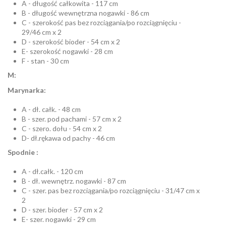
A - długość całkowita - 117 cm
B - długość wewnętrzna nogawki - 86 cm
C - szerokość pas bez rozciągania/po rozciągnięciu -
29/46 cm x 2
D - szerokość bioder - 54 cm x 2
E- szerokość nogawki - 28 cm
F - stan - 30 cm
M:
Marynarka:
A - dł. całk. - 48 cm
B - szer. pod pachami - 57 cm x 2
C - szero. dołu - 54 cm x 2
D- dł.rękawa od pachy - 46 cm
Spodnie :
A - dł.całk. - 120 cm
B - dł. wewnętrz. nogawki - 87 cm
C - szer. pas bez rozciągania/po rozciągnięciu - 31/47 cm x
2
D - szer. bioder - 57 cm x 2
E- szer. nogawki - 29 cm