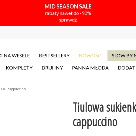
MID SEASON SALE
rabaty nawet do -90%
sprawdź
I NA WESELE
BESTSELLERY
NOWOŚCI
SLOW BY
KOMPLETY
DRUHNY
PANNA MŁODA
DODAT
ELA - cappuccino
Tiulowa sukienk
cappuccino