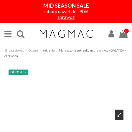
MID SEASON SALE
rabaty nawet do -90%
sprawdź
0
Strona główna
Odzież
Sukienki
Marszczona sukienka midi z wiskozy GALATEA -
czerwona
OEKO-TEX