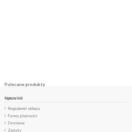
W magazynie
Brak opini
991 Przedmioty
ean13
2560001026846
Polecane produkty
Pożyteczne linki
Regulamin sklepu
Formy płatności
Dostawa
Zwroty