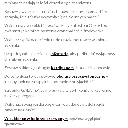
ramionach nadają całości wyrazistego charakteru.
Rękawy z wycięciem na kciuk to nowoczesny akcent, który
sprawia, że sukienka wyróżnia się na tle innych modeli.
Wykonana z wysokiej jakości wiskozy z atestem Oeko-Tex,
gwarantuje komfort noszenia oraz dbałość o środowisko.
Wybierz szpilki w odcieniu nude oraz kopertówkę w kolorze
sukienki.
Uzupełnij całość delikatną
biżuterią
,
aby podkreślić wyjątkowy
charakter sukienki.
Zestaw sukienkę z długim
kardiganem
i botkami na obcasie.
Do tego duża torba i stylowe
okulary przeciwsłoneczne
–
idealny look na zakupy lub spotkanie z przyjaciółmi.
Sukienka GALATEA to inwestycja w styl i komfort, której nie
możesz przegapić!
Wzbogać swoją garderobę o ten wyjątkowy model i bądź
zawsze na czasie!
W sukience w kolorze czerwonym
będziesz wyglądać
zjawiskowo.