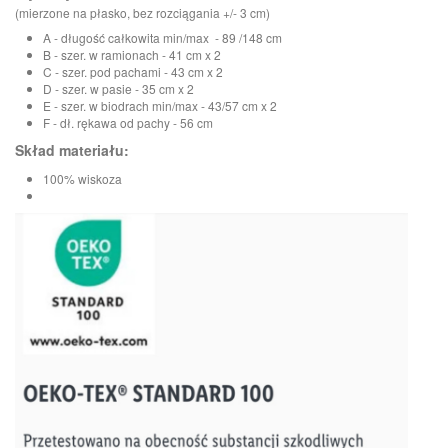
(mierzone na płasko, bez rozciągania +/- 3 cm)
A - długość całkowita min/max - 89 /148 cm
B - szer. w ramionach - 41 cm x 2
C - szer. pod pachami - 43 cm x 2
D - szer. w pasie - 35 cm x 2
E - szer. w biodrach min/max - 43/57 cm x 2
F - dł. rękawa od pachy - 56 cm
Skład materiału:
100% wiskoza