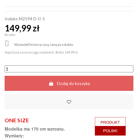
Indeks
M2594 D-II-1
149,99 zł
Brutto

Wyświetl historyczną cenę produktu
Najniższa cena w ciągu ostatnich 30 dni
149,99 zł
Dodaj do koszyka
ONE SIZE
Modelka ma 170 cm wzrostu.
Wymiary: