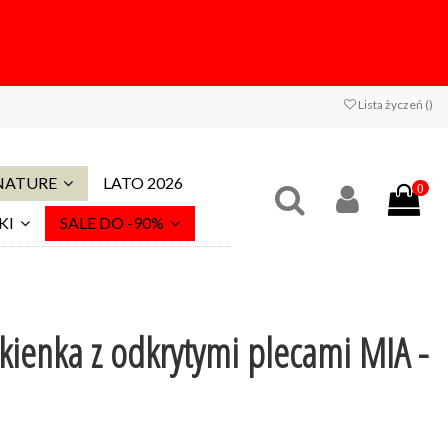
Lista życzeń (
)
 NATURE
LATO 2026
0
KI
SALE DO -90%
ienka z odkrytymi plecami MIA -