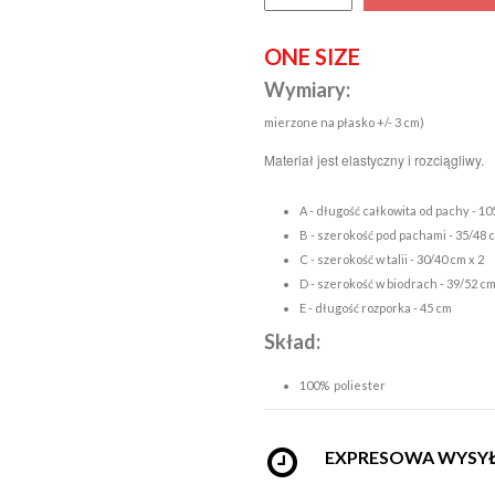
ONE SIZE
Wymiary:
mierzone na płasko +/- 3 cm)
Materiał jest elastyczny i rozciągliwy.
A - długość całkowita od pachy - 10
B - szerokość pod pachami - 35/48 c
C - szerokość w talii - 30/40 cm x 2
D - szerokość w biodrach - 39/52 cm
E - długość rozporka - 45 cm
Skład:
100% poliester
EXPRESOWA WYSY