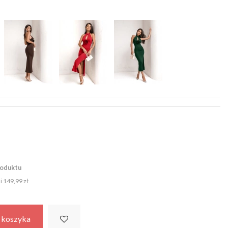
roduktu
ni
149,99 zł
 koszyka