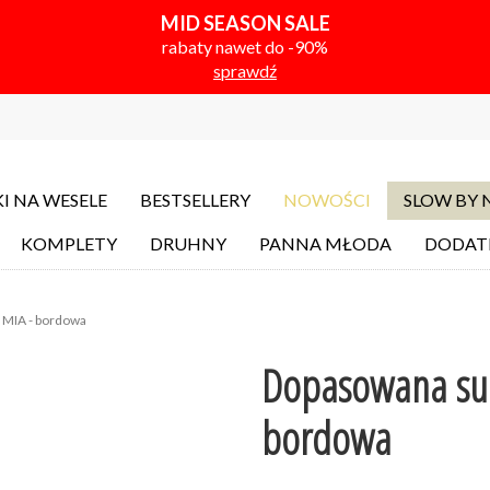
MID SEASON SALE
rabaty nawet do -90%
sprawdź
I NA WESELE
BESTSELLERY
NOWOŚCI
SLOW BY
KOMPLETY
DRUHNY
PANNA MŁODA
DODAT
 MIA - bordowa
Dopasowana suk
bordowa