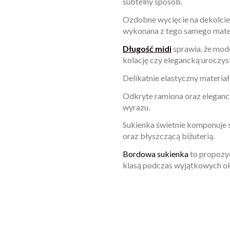
subtelny sposób.
Ozdobne wycięcie na dekolcie
wykonana z tego samego mater
Długość midi
sprawia, że mod
kolację czy elegancką uroczys
Delikatnie elastyczny materiał
Odkryte ramiona oraz eleganc
wyrazu.
Sukienka świetnie komponuje 
oraz błyszczącą biżuterią.
Bordowa sukienka
to propozyc
klasą podczas wyjątkowych ok
W magazynie
Brak opini
987 Przedmiot
ean13
2560001069294