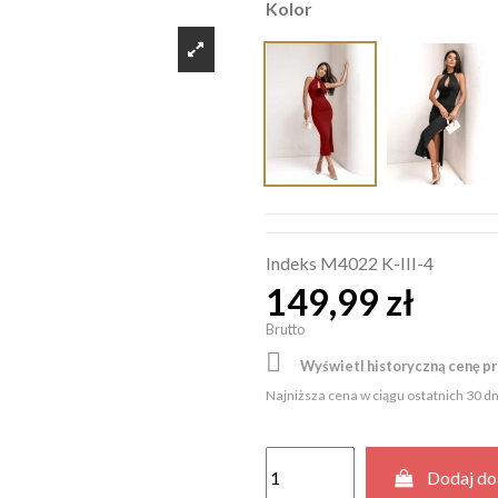
Kolor
Indeks
M4022 K-III-4
149,99 zł
Brutto

Wyświetl historyczną cenę p
Najniższa cena w ciągu ostatnich 30 d
Dodaj do