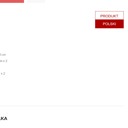
5 cm
m x 2
 x 2
ŁKA