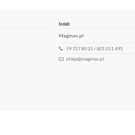
Kontakt
Magmac.pl
59 727 80 25 / 801 011 491
sklep@magmac.pl