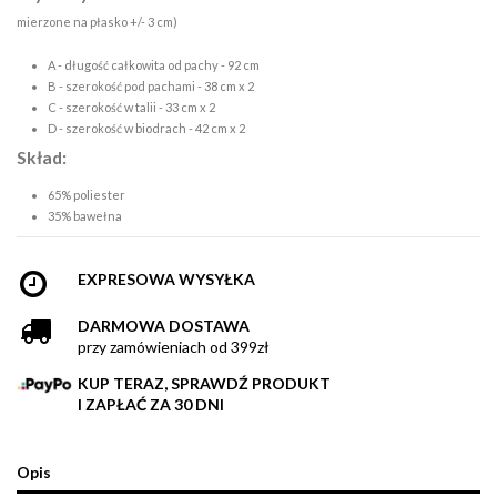
mierzone na płasko +/- 3 cm)
A - długość całkowita od pachy - 92 cm
B - szerokość pod pachami - 38 cm x 2
C - szerokość w talii - 33 cm x 2
D - szerokość w biodrach - 42 cm x 2
Skład:
65% poliester
35% bawełna
EXPRESOWA WYSYŁKA
DARMOWA DOSTAWA
przy zamówieniach od 399zł
KUP TERAZ, SPRAWDŹ PRODUKT
I ZAPŁAĆ ZA 30 DNI
Opis