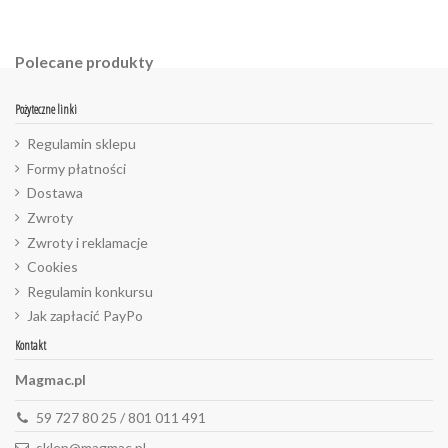
Polecane produkty
Pożyteczne linki
Regulamin sklepu
Formy płatności
Dostawa
Zwroty
Zwroty i reklamacje
Cookies
Regulamin konkursu
Jak zapłacić PayPo
Kontakt
Magmac.pl
59 727 80 25 / 801 011 491
sklep@magmac.pl