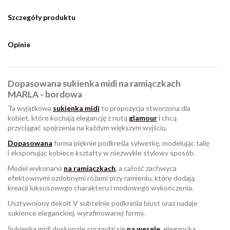
Szczegóły produktu
Opinie
Dopasowana sukienka midi na ramiączkach
MARLA - bordowa
Ta wyjątkowa
sukienka midi
to propozycja stworzona dla
kobiet, które kochają elegancję z nutą
glamour
i chcą
przyciągać spojrzenia na każdym większym wyjściu.
Dopasowana
forma pięknie podkreśla sylwetkę, modelując talię
i eksponując kobiece kształty w niezwykle stylowy sposób.
Model wykonano
na ramiączkach
, a całość zachwyca
efektownymi ozdobnymi różami przy ramieniu, które dodają
kreacji luksusowego charakteru i modowego wykończenia.
Usztywniony dekolt V subtelnie podkreśla biust oraz nadaje
sukience eleganckiej, wyrafinowanej formy.
Sukienka midi doskonale sprawdzi się
na wesele
, elegancką