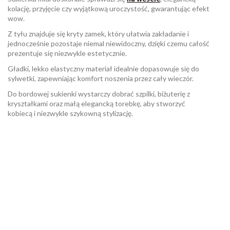
kolację, przyjęcie czy wyjątkową uroczystość, gwarantując efekt
wow.
Z tyłu znajduje się kryty zamek, który ułatwia zakładanie i
jednocześnie pozostaje niemal niewidoczny, dzięki czemu całość
prezentuje się niezwykle estetycznie.
Gładki, lekko elastyczny materiał idealnie dopasowuje się do
sylwetki, zapewniając komfort noszenia przez cały wieczór.
Do bordowej sukienki wystarczy dobrać szpilki, biżuterię z
kryształkami oraz małą elegancką torebkę, aby stworzyć
kobiecą i niezwykle szykowną stylizację.
W magazynie
Brak opini
9 Przedmioty
ean13
2560001071532