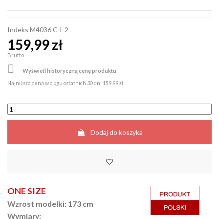
Indeks
M4036 C-I-2
159,99 zł
Brutto

Wyświetl historyczną cenę produktu
Najniższa cena w ciągu ostatnich 30 dni
159,99 zł
Dodaj do koszyka
ONE SIZE
Wzrost modelki: 173 cm
Wymiary: