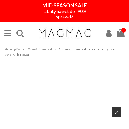
MID SEASON SALE
rabaty nawet do -90%
sprawdź
0
Strona główna
Odzież
Sukienki
Dopasowana sukienka midi na ramiączkach
MARLA - bordowa