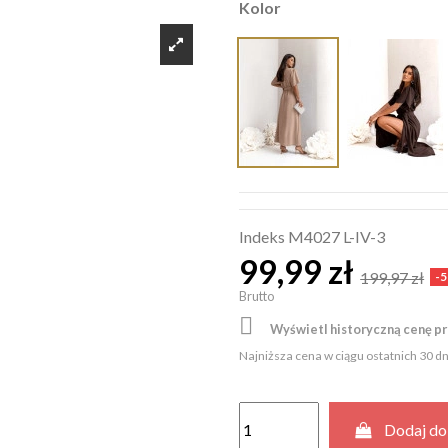
Kolor
Indeks
M4027 L-IV-3
99,99 zł
199,97 zł
-
Brutto

Wyświetl historyczną cenę p
Najniższa cena w ciągu ostatnich 30 d
Dodaj do