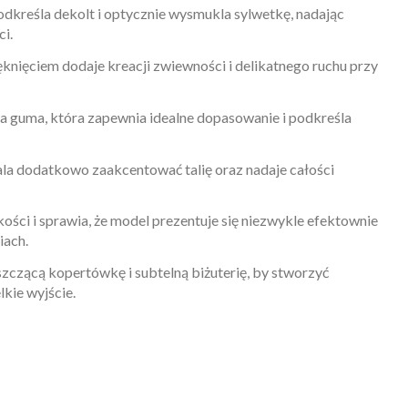
odkreśla dekolt i optycznie wysmukla sylwetkę, nadając
ci.
nięciem dodaje kreacji zwiewności i delikatnego ruchu przy
a guma, która zapewnia idealne dopasowanie i podkreśla
la dodatkowo zaakcentować talię oraz nadaje całości
ości i sprawia, że model prezentuje się niezwykle efektownie
iach.
szczącą kopertówkę i subtelną biżuterię, by stworzyć
lkie wyjście.