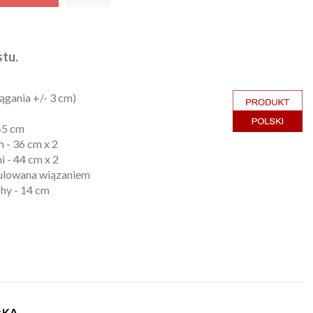
tu.
ągania +/- 3 cm)
45 cm
 - 36 cm x 2
 - 44 cm x 2
egulowana wiązaniem
chy - 14 cm
ŁKA