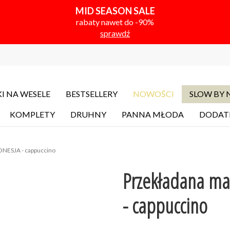
MID SEASON SALE
rabaty nawet do -90%
sprawdź
I NA WESELE
BESTSELLERY
NOWOŚCI
SLOW BY
KOMPLETY
DRUHNY
PANNA MŁODA
DODAT
ONESJA - cappuccino
Przekładana ma
- cappuccino