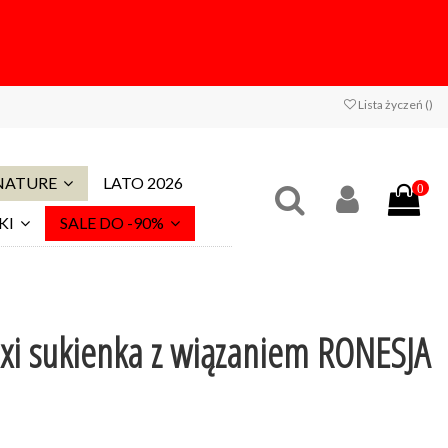
Lista życzeń (
)
 NATURE
LATO 2026
0
KI
SALE DO -90%
xi sukienka z wiązaniem RONESJA