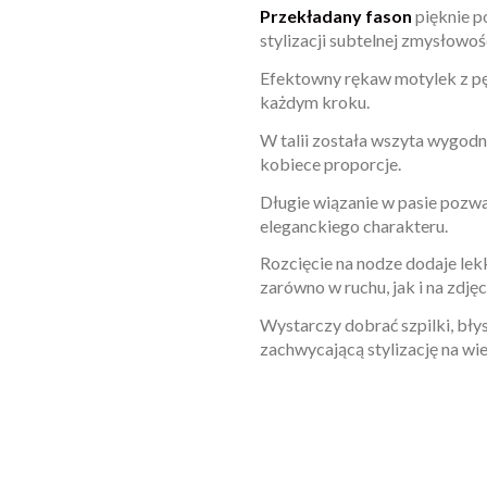
Przekładany fason
pięknie p
stylizacji subtelnej zmysłowoś
Efektowny rękaw motylek z pęk
każdym kroku.
W talii została wszyta wygodn
kobiece proporcje.
Długie wiązanie w pasie pozwa
eleganckiego charakteru.
Rozcięcie na nodze dodaje lekk
zarówno w ruchu, jak i na zdjęc
Wystarczy dobrać szpilki, bły
zachwycającą stylizację na wie
W magazynie
Brak opini
9 Przedmioty
ean13
2560001069683