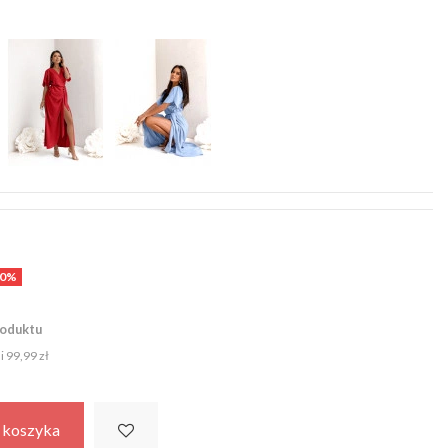
50%
roduktu
ni
99,99 zł
 koszyka