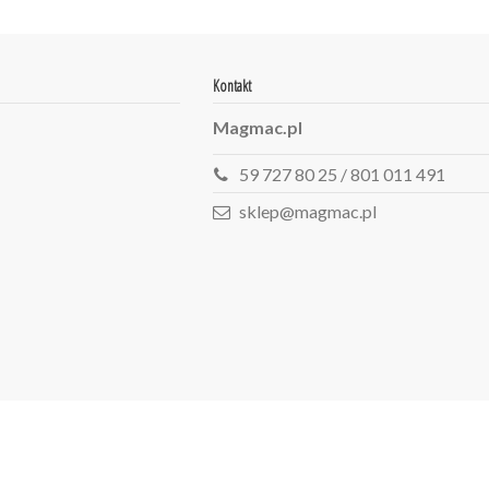
Kontakt
Magmac.pl
59 727 80 25 / 801 011 491
sklep@magmac.pl