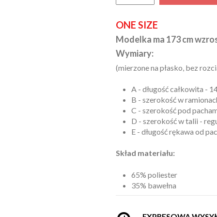
ONE SIZE
Modelka ma 173 cm wzros
Wymiary:
(mierzone na płasko, bez rozci
A - długość całkowita - 1
B - szerokość w ramionach
C - szerokość pod pachami
D - szerokość w talii - r
E - długość rękawa od pa
Skład materiału:
65% poliester
35% bawełna
EXPRESOWA WYSY