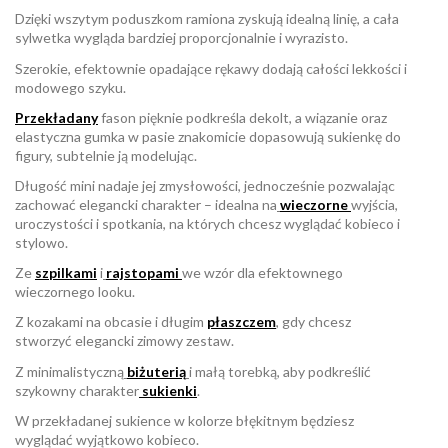
Dzięki wszytym poduszkom ramiona zyskują idealną linię, a cała
sylwetka wygląda bardziej proporcjonalnie i wyrazisto.
Szerokie, efektownie opadające rękawy dodają całości lekkości i
modowego szyku.
Przekładany
fason pięknie podkreśla dekolt, a wiązanie oraz
elastyczna gumka w pasie znakomicie dopasowują sukienkę do
figury, subtelnie ją modelując.
Długość mini nadaje jej zmysłowości, jednocześnie pozwalając
zachować elegancki charakter – idealna na
wieczorne
wyjścia,
uroczystości i spotkania, na których chcesz wyglądać kobieco i
stylowo.
Ze
szpilkami
i
rajstopami
we wzór dla efektownego
wieczornego looku.
Z kozakami na obcasie i długim
płaszczem
, gdy chcesz
stworzyć elegancki zimowy zestaw.
Z minimalistyczną
biżuterią
i małą torebką, aby podkreślić
szykowny charakter
sukienki
.
W przekładanej sukience w kolorze błękitnym będziesz
wyglądać wyjątkowo kobieco.