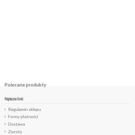
W magazynie
Brak opini
13 Przedmioty
ean13
2560001036500
Polecane produkty
Pożyteczne linki
Regulamin sklepu
Formy płatności
Dostawa
Zwroty