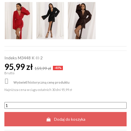
Indeks
M3448 K-II-2
95,99 zł
159,99 zł
-40%
Brutto

Wyświetl historyczną cenę produktu
Najniższa cena w ciągu ostatnich 30 dni
95,99 zł
Dodaj do koszyka