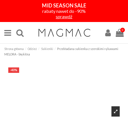
MID SEASON SALE
rabaty nawet do -90%
sprawdź
0
Strona główna
Odzież
Sukienki
Przekładana sukienka z szerokimi rękawami
MELORA - błękitna
-40%