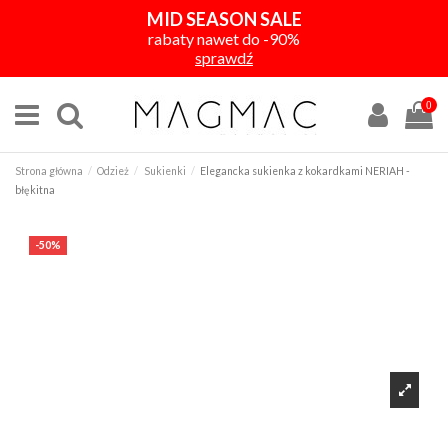
MID SEASON SALE
rabaty nawet do -90%
sprawdź
0
Strona główna
Odzież
Sukienki
Elegancka sukienka z kokardkami NERIAH -
błękitna
-50%