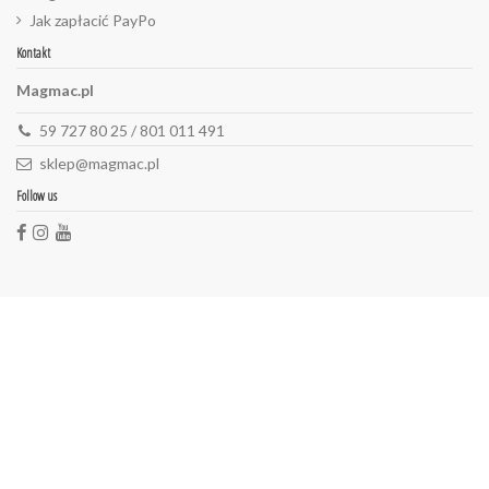
Jak zapłacić PayPo
Kontakt
Magmac.pl
59 727 80 25 / 801 011 491
sklep@magmac.pl
Follow us