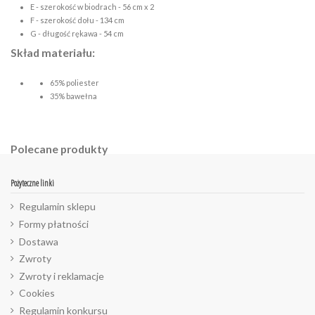
E - szerokość w biodrach - 56 cm x 2
F - szerokość dołu - 134 cm
G - długość rękawa - 54 cm
Skład materiału:
65% poliester
35% bawełna
Polecane produkty
Pożyteczne linki
Regulamin sklepu
Formy płatności
Dostawa
Zwroty
Zwroty i reklamacje
Cookies
Regulamin konkursu