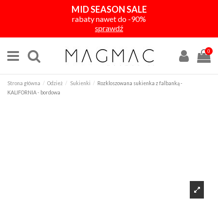
MID SEASON SALE
rabaty nawet do -90%
sprawdź
0
Strona główna
Odzież
Sukienki
Rozkloszowana sukienka z falbanką -
KALIFORNIA - bordowa