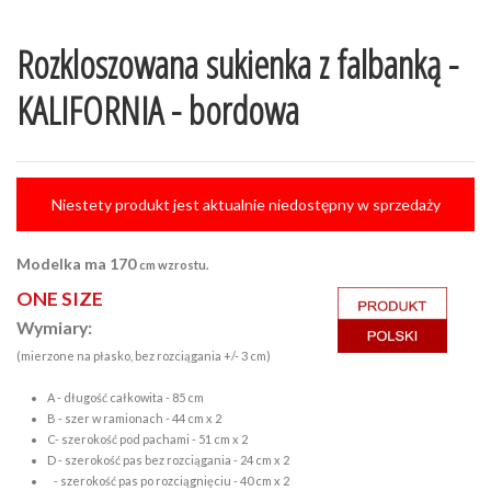
Rozkloszowana sukienka z falbanką -
KALIFORNIA - bordowa
Niestety produkt jest aktualnie niedostępny w sprzedaży
Modelka ma 170
cm wzrostu.
ONE SIZE
Wymiary:
(mierzone na płasko, bez rozciągania +/- 3 cm)
A - długość całkowita - 85 cm
B - szer w ramionach - 44 cm x 2
C- szerokość pod pachami - 51 cm x 2
D - szerokość pas bez rozciągania - 24 cm x 2
- szerokość pas po rozciągnięciu - 40 cm x 2