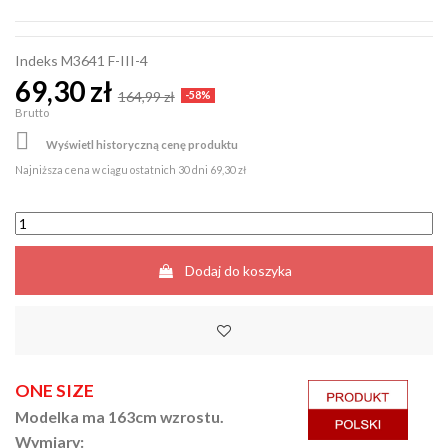
Indeks
M3641 F-III-4
69,30 zł
164,99 zł
-58%
Brutto

Wyświetl historyczną cenę produktu
Najniższa cena w ciągu ostatnich 30 dni
69,30 zł
Dodaj do koszyka
ONE SIZE
Modelka ma 163cm wzrostu.
Wymiary: