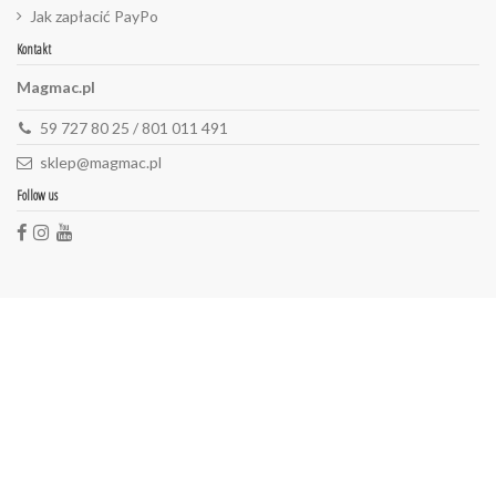
Jak zapłacić PayPo
Kontakt
Magmac.pl
59 727 80 25 / 801 011 491
sklep@magmac.pl
Follow us