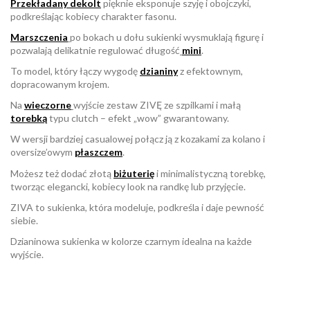
Przekładany dekolt
pięknie eksponuje szyję i obojczyki,
podkreślając kobiecy charakter fasonu.
Marszczenia
po bokach u dołu sukienki wysmuklają figurę i
pozwalają delikatnie regulować długość
mini
.
To model, który łączy wygodę
dzianiny
z efektownym,
dopracowanym krojem.
Na
wieczorne
wyjście zestaw ZIVĘ ze szpilkami i małą
torebką
typu clutch – efekt „wow” gwarantowany.
W wersji bardziej casualowej połącz ją z kozakami za kolano i
oversize’owym
płaszczem
.
Możesz też dodać złotą
biżuterię
i minimalistyczną torebkę,
tworząc elegancki, kobiecy look na randkę lub przyjęcie.
ZIVA to sukienka, która modeluje, podkreśla i daje pewność
siebie.
Dzianinowa sukienka w kolorze czarnym idealna na każde
wyjście.
W magazynie
Brak opini
10 Przedmioty
ean13
2560001036227