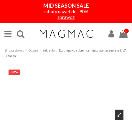
MID SEASON SALE
rabaty nawet do -90%
sprawdź
0
Strona główna
Odzież
Sukienki
Dzianinowa sukienka mini z marszczeniem ZIVA
- czarna
-58%