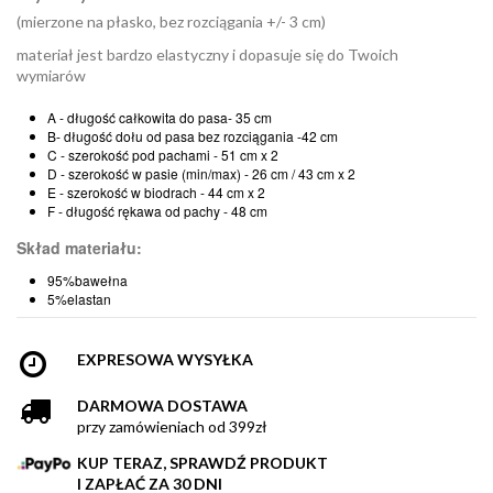
(mierzone na płasko, bez rozciągania +/- 3 cm)
materiał jest bardzo elastyczny i dopasuje się do Twoich
wymiarów
A - długość całkowita do pasa- 35 cm
B- długość dołu od pasa bez rozciągania -42 cm
C - szerokość pod pachami - 51 cm x 2
D - szerokość w pasie (min/max) - 26 cm / 43 cm x 2
E - szerokość w biodrach - 44 cm x 2
F - długość rękawa od pachy - 48 cm
Skład materiału:
95%bawełna
5%elastan
EXPRESOWA WYSYŁKA
DARMOWA DOSTAWA
przy zamówieniach od 399zł
KUP TERAZ, SPRAWDŹ PRODUKT
I ZAPŁAĆ ZA 30 DNI