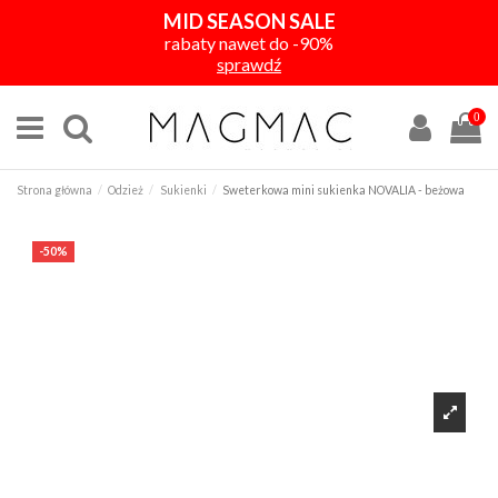
MID SEASON SALE
rabaty nawet do -90%
sprawdź
0
Strona główna
Odzież
Sukienki
Sweterkowa mini sukienka NOVALIA - beżowa
-50%