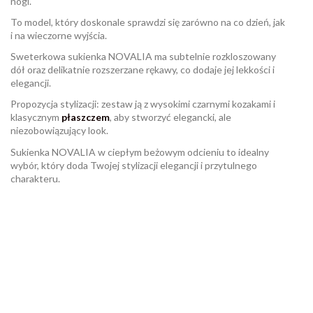
nogi.
To model, który doskonale sprawdzi się zarówno na co dzień, jak
i na wieczorne wyjścia.
Sweterkowa sukienka NOVALIA ma subtelnie rozkloszowany
dół oraz delikatnie rozszerzane rękawy, co dodaje jej lekkości i
elegancji.
Propozycja stylizacji: zestaw ją z wysokimi czarnymi kozakami i
klasycznym
płaszczem
, aby stworzyć elegancki, ale
niezobowiązujący look.
Sukienka NOVALIA w ciepłym beżowym odcieniu to idealny
wybór, który doda Twojej stylizacji elegancji i przytulnego
charakteru.
W magazynie
Brak opini
22 Przedmioty
ean13
2560000919217