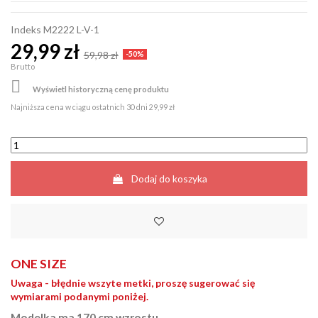
Indeks
M2222 L-V-1
29,99 zł
59,98 zł
-50%
Brutto

Wyświetl historyczną cenę produktu
Najniższa cena w ciągu ostatnich 30 dni
29,99 zł
Dodaj do koszyka
ONE SIZE
Uwaga - błędnie wszyte metki, proszę sugerować się
wymiarami podanymi poniżej.
Modelka ma 170 cm wzrostu.