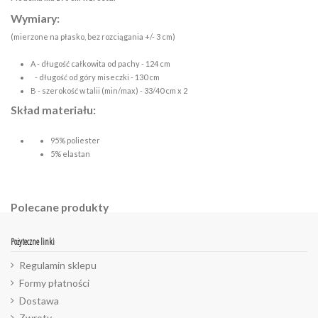
Wymiary:
(mierzone na płasko, bez rozciągania +/- 3 cm)
A - długość całkowita od pachy - 124 cm
- długość od góry miseczki - 130 cm
B - szerokość w talii (min/max) - 33/40 cm x 2
Skład materiału:
95% poliester
5% elastan
Polecane produkty
Pożyteczne linki
Regulamin sklepu
Formy płatności
Dostawa
Zwroty