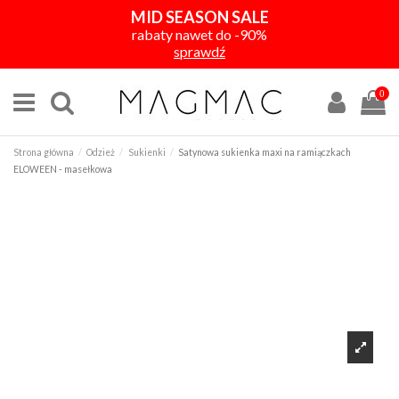
MID SEASON SALE
rabaty nawet do -90%
sprawdź
0
Strona główna
Odzież
Sukienki
Satynowa sukienka maxi na ramiączkach
ELOWEEN - masełkowa