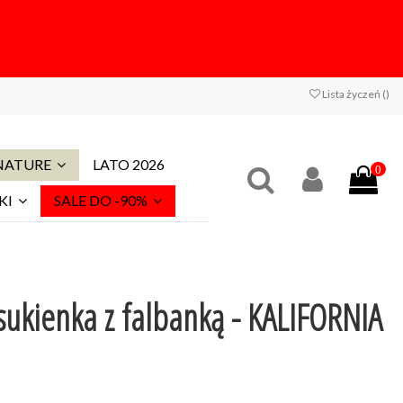
Lista życzeń (
)
 NATURE
LATO 2026
0
KI
SALE DO -90%
ukienka z falbanką - KALIFORNIA