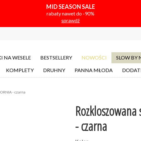
MID SEASON SALE
rabaty nawet do -90%
sprawdź
I NA WESELE
BESTSELLERY
NOWOŚCI
SLOW BY
KOMPLETY
DRUHNY
PANNA MŁODA
DODAT
FORNIA - czarna
Rozkloszowana s
- czarna