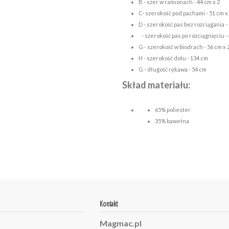
B - szer w ramionach - 44 cm x 2
C- szerokość pod pachami - 51 cm x
D - szerokość pas bez rozciągania - 
- szerokość pas po rozciągnięciu - 
G - szerokość w biodrach - 56 cm x 
H - szerokość dołu - 134 cm
G - długość rękawa - 54 cm
Skład materiału:
65% poliester
35% bawełna
Kontakt
Magmac.pl