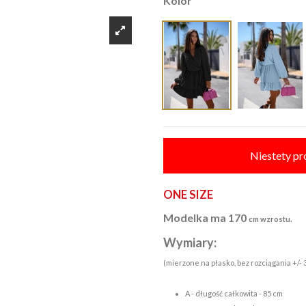
Kolor
Niestety pr
ONE SIZE
Modelka ma 170
cm wzrostu.
Wymiary:
(mierzone na płasko, bez rozciągania +/- 
A - długość całkowita - 85 cm