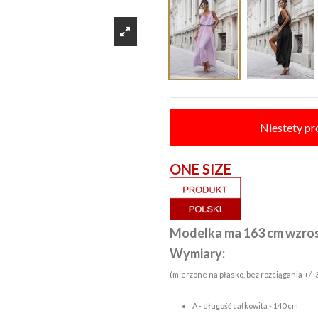
Niestety pr
ON
Modelka ma 163 cm wzros
Wymiary:
(mierzone na płasko, bez rozciągania +/-
A - długość całkowita - 140 cm