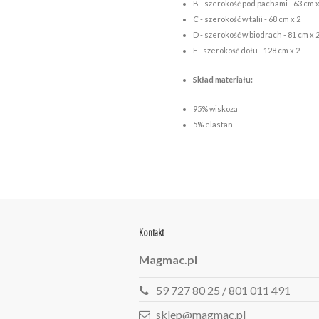
B - szerokość pod pachami - 63 cm x
C - szerokość w talii - 68 cm x 2
D - szerokość w biodrach - 81 cm x 
E - szerokość dołu - 128 cm x 2
Skład materiału:
95% wiskoza
5% elastan
Kontakt
Magmac.pl
59 727 80 25 / 801 011 491
sklep@magmac.pl