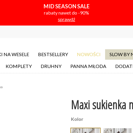
MID SEASON SALE
rabaty nawet do -90%
sprawdź
I NA WESELE
BESTSELLERY
NOWOŚCI
SLOW BY
KOMPLETY
DRUHNY
PANNA MŁODA
DODAT
wa
Maxi sukienka n
Kolor