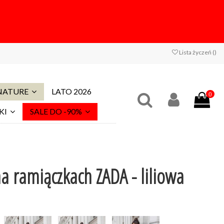
Lista życzeń (
)
 NATURE
LATO 2026
0
KI
SALE DO -90%
a ramiączkach ZADA - liliowa