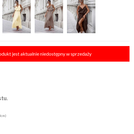
odukt jest aktualnie niedostępny w sprzedaży
E SIZE
tu.
 3cm)