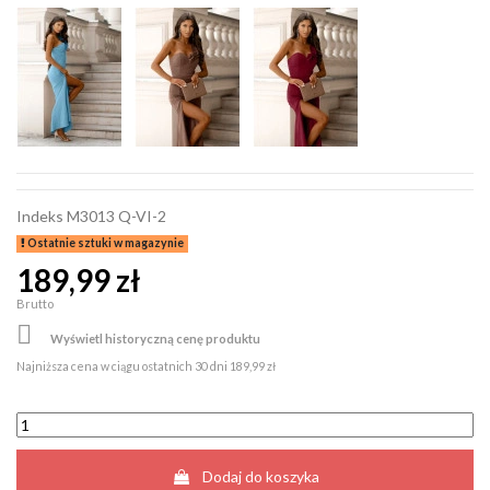
Indeks
M3013 Q-VI-2
Ostatnie sztuki w magazynie
189,99 zł
Brutto

Wyświetl historyczną cenę produktu
Najniższa cena w ciągu ostatnich 30 dni
189,99 zł
Dodaj do koszyka