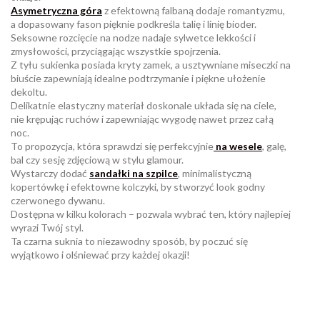
Asymetryczna góra
z efektowną falbaną dodaje romantyzmu,
a dopasowany fason pięknie podkreśla talię i linię bioder.
Seksowne rozcięcie na nodze nadaje sylwetce lekkości i
zmysłowości, przyciągając wszystkie spojrzenia.
Z tyłu sukienka posiada kryty zamek, a usztywniane miseczki na
biuście zapewniają idealne podtrzymanie i piękne ułożenie
dekoltu.
Delikatnie elastyczny materiał doskonale układa się na ciele,
nie krępując ruchów i zapewniając wygodę nawet przez całą
noc.
To propozycja, która sprawdzi się perfekcyjnie
na wesele
, galę,
bal czy sesję zdjęciową w stylu glamour.
Wystarczy dodać
sandałki na szpilce
, minimalistyczną
kopertówkę i efektowne kolczyki, by stworzyć look godny
czerwonego dywanu.
Dostępna w kilku kolorach – pozwala wybrać ten, który najlepiej
wyrazi Twój styl.
Ta czarna suknia to niezawodny sposób, by poczuć się
wyjątkowo i olśniewać przy każdej okazji!
W magazynie
Brak opini
1 Przedmiot
ean13
2560000984475