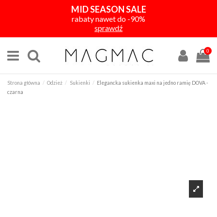
MID SEASON SALE
rabaty nawet do -90%
sprawdź
0
Strona główna
Odzież
Sukienki
Elegancka sukienka maxi na jedno ramię DOVA -
czarna