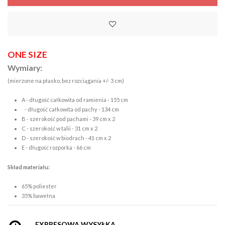
ONE SIZE
Wymiary:
(mierzone na płasko, bez rozciągania +/- 3 cm)
A - długość całkowita od ramienia - 155 cm
- długość całkowita od pachy - 134 cm
B - szerokość pod pachami - 39 cm x 2
C - szerokość w talii - 31 cm x 2
D - szerokość w biodrach - 41 cm x 2
E - długość rozporka - 66 cm
Skład materiału:
65% poliester
35% bawełna
EXPRESOWA WYSYŁKA