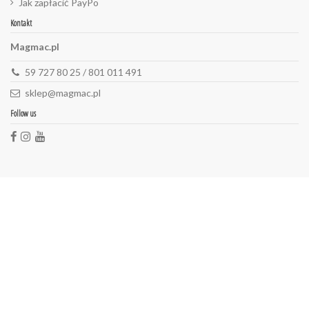
Jak zapłacić PayPo
Kontakt
Magmac.pl
59 727 80 25 / 801 011 491
sklep@magmac.pl
Follow us