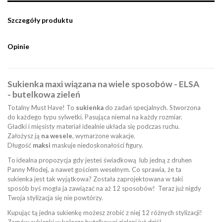
Szczegóły produktu
Opinie
Sukienka maxi wiązana na wiele sposobów - ELSA
- butelkowa zieleń
Totalny Must Have! To
sukienka
do zadań specjalnych. Stworzona
do każdego typu sylwetki. Pasująca niemal na każdy rozmiar.
Gładki i mięsisty materiał idealnie układa się podczas ruchu.
Założysz ją
na wesele
, wymarzone wakacje.
Długość
maksi
maskuje niedoskonałości figury.
To
idealna propozycja gdy jesteś świadkową lub jedną z druhen
Panny Młodej, a nawet gościem weselnym. Co sprawia, że ta
sukienka jest tak wyjątkowa? Została zaprojektowana w taki
sposób byś mogła ja zawiązać na aż 12 sposobów! Teraz już nigdy
Twoja stylizacja się nie powtórzy.
Kupując tą jedna sukienkę możesz zrobić z niej 12 różnych stylizacji!