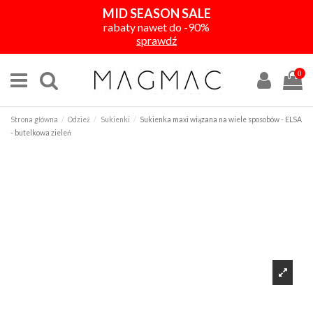
MID SEASON SALE
rabaty nawet do -90%
sprawdź
0
Strona główna
Odzież
Sukienki
Sukienka maxi wiązana na wiele sposobów - ELSA
- butelkowa zieleń