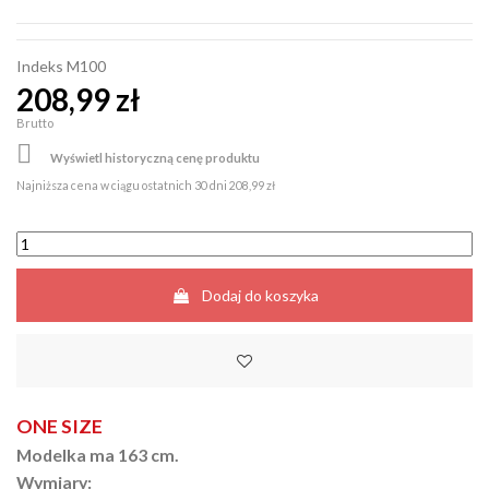
Indeks
M100
208,99 zł
Brutto

Wyświetl historyczną cenę produktu
Najniższa cena w ciągu ostatnich 30 dni
208,99 zł
Dodaj do koszyka
ONE SIZE
Modelka ma 163 cm.
Wymiary: