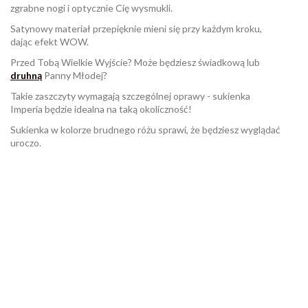
zgrabne nogi i optycznie Cię wysmukli.
Satynowy materiał przepięknie mieni się przy każdym kroku,
dając efekt WOW.
Przed Tobą Wielkie Wyjście? Może będziesz świadkową lub
druhną
Panny Młodej?
Takie zaszczyty wymagają szczególnej oprawy - sukienka
Imperia będzie idealna na taką okoliczność!
Sukienka w kolorze brudnego różu sprawi, że będziesz wyglądać
uroczo.
W magazynie
Brak opini
4 Przedmioty
ean13
2560000751213