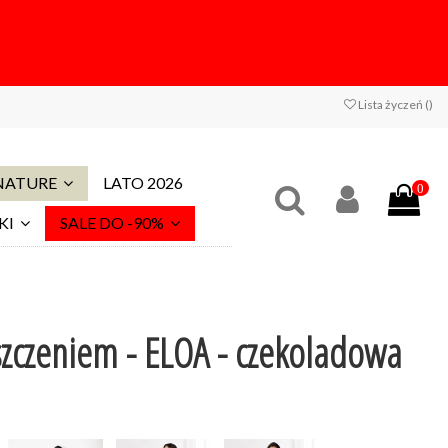
Lista życzeń (
)
 NATURE
LATO 2026
0
KI
SALE DO -90%
zczeniem - ELOA - czekoladowa