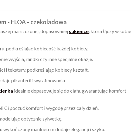
em - ELOA - czekoladowa
naszej marszczonej, dopasowanej
sukience
, która łączy w sobie
ru, podkreślając kobiecość każdej kobiety.
e wyjścia, randki czy inne specjalne okazje.
i i tekstury, podkreślając kobiecy kształt.
odaje pikanterii i wyrafinowania.
kienka
idealnie dopasowuje się do ciała, gwarantując komfort
li Ci poczuć komfort i wygodę przez cały dzień.
 modelując optycznie sylwetkę.
ju wykończony mankietem dodaje elegancji i szyku.