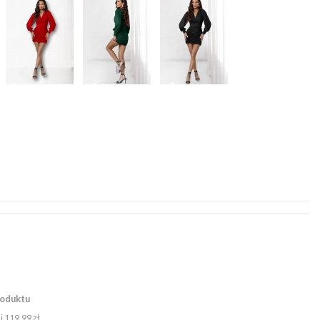
roduktu
ni
119,99 zł