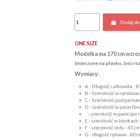
Dodaj do
ONE SIZE
Modelka ma 170 cm wzros
(mierzone na płasko, bez roz
Wymiary:
A - Długość całkowita - 
B - Szerokość w ramionach
C - Szerokość pod pacham
D - szerokość w pasie (bez
- szerokość w pasie (po r
E - szerokość w biodrach 
F - szerokość dołu - 41 cm
G - długość rękawa - 60 