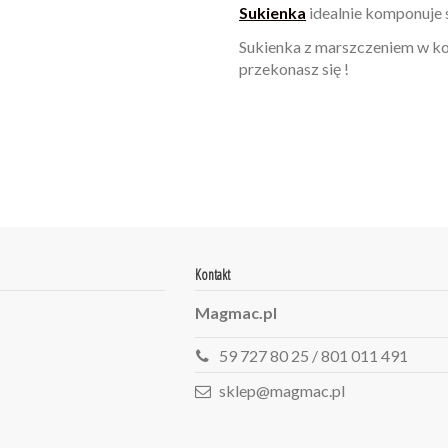
Sukienka
idealnie komponuje s
Sukienka z marszczeniem w ko
przekonasz się !
W magazynie
Brak opini
995 Przedmiot
ean13
2560000927588
Kontakt
Magmac.pl
59 727 80 25 / 801 011 491
sklep@magmac.pl