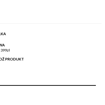
ŁKA
WA
 399zł
WDŹ PRODUKT