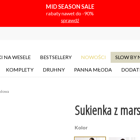
MID SEASON SALE
rabaty nawet do -90%
sprawdź
I NA WESELE
BESTSELLERY
NOWOŚCI
SLOW BY
KOMPLETY
DRUHNY
PANNA MŁODA
DODAT
adowa
Sukienka z mars
Kolor