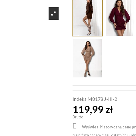
Indeks
M8178 J-III-2
119,99 zł
Brutto

Wyświetl historyczną cenę p
Najniższa cena w ciągu ostatnich 30 d