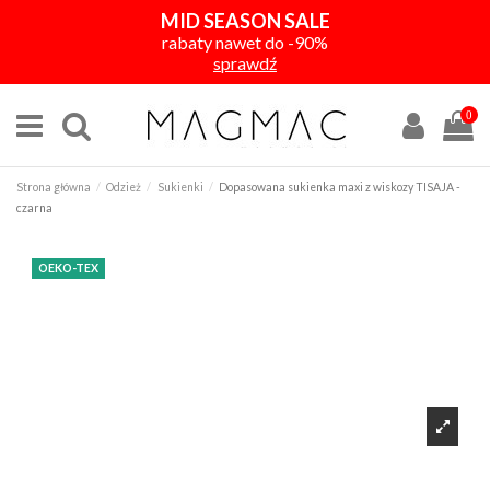
MID SEASON SALE
rabaty nawet do -90%
sprawdź
0
Strona główna
Odzież
Sukienki
Dopasowana sukienka maxi z wiskozy TISAJA -
czarna
OEKO-TEX