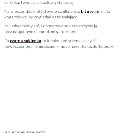
torebką, tworząc casualową stylizację.
Na wieczór dodaj efektowne szpilki, złotą
biżuterię
i małą
kopertówkę, by wyglądać oszałamiająco.
Jej uniwersalny krój i dopracowane detale czynią ją
niezastąpionym elementem garderoby.
Ta
czarna sukienka
to idealne połączenie klasyki i
nowoczesnego minimalizmu – must-have dla każdej kobiety!
W magazynie
Brak opini
984 Przedmioty
ean13
2560000933947
Polecane produkty