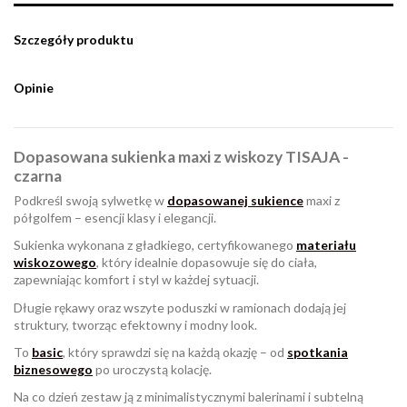
Szczegóły produktu
Opinie
Dopasowana sukienka maxi z wiskozy TISAJA -
czarna
Podkreśl swoją sylwetkę w
dopasowanej sukience
maxi z
półgolfem – esencji klasy i elegancji.
Sukienka wykonana z gładkiego, certyfikowanego
materiału
wiskozowego
, który idealnie dopasowuje się do ciała,
zapewniając komfort i styl w każdej sytuacji.
Długie rękawy oraz wszyte poduszki w ramionach dodają jej
struktury, tworząc efektowny i modny look.
To
basic
, który sprawdzi się na każdą okazję – od
spotkania
biznesowego
po uroczystą kolację.
Na co dzień zestaw ją z minimalistycznymi balerinami i subtelną