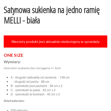
Satynowa sukienka na jedno ramię
MELLI - biała
Niestety produkt jest aktualnie niedostępny w sprzedaży
ONE SIZE
Wymiary:
(mierzone na płasko, bez rozciągania +/- 3cm)
A - długość całkowita od ramienia - 108 cm
- długość od pachy - 88 cm
B - szerokość pod pachami - 38 cm x 2
C - szerokość w pasie - 32 cm x 2
D - szerokość w biodrach - 40 cm x 2
Skład materiału:
95% poliester