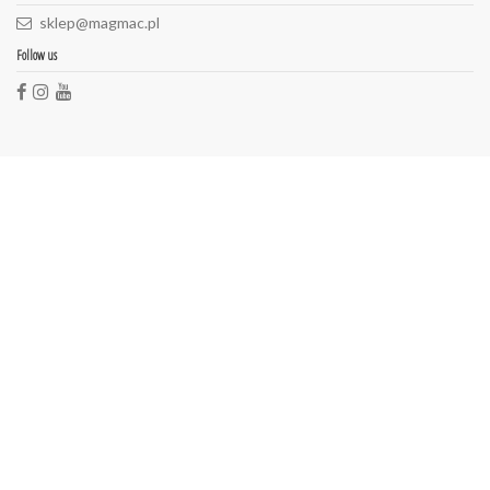
sklep@magmac.pl
Follow us