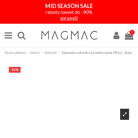
MID SEASON SALE
rabaty nawet do -90%
sprawdź
0
Strona główna
Odzież
Sukienki
Satynowa sukienka na jedno ramię MELLI - biała
-55%