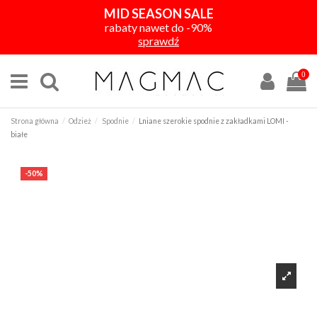
MID SEASON SALE
rabaty nawet do -90%
sprawdź
0
Strona główna
Odzież
Spodnie
Lniane szerokie spodnie z zakładkami LOMI -
białe
-50%