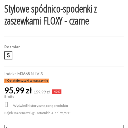
Stylowe spódnico-spodenki z
zaszewkami FLOXY - czarne
Rozmiar
S
Indeks
M3668 N-IV-3
Ostatnie sztuki w magazynie
95,99 zł
159,99 zł
-40%
Brutto

Wyświetl historyczną cenę produktu
Najniższa cena w ciągu ostatnich 30 dni
95,99 zł