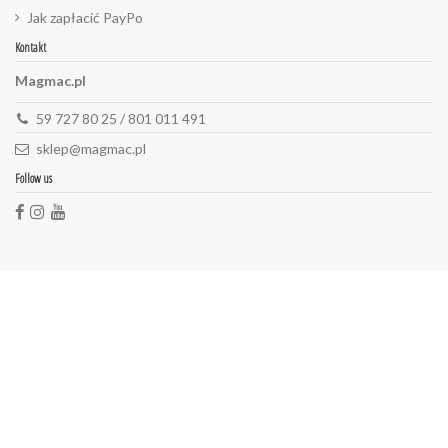
Jak zapłacić PayPo
Kontakt
Magmac.pl
59 727 80 25 / 801 011 491
sklep@magmac.pl
Follow us