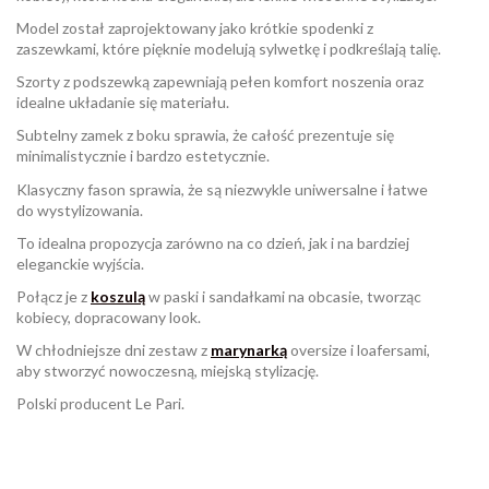
Model został zaprojektowany jako krótkie spodenki z
zaszewkami, które pięknie modelują sylwetkę i podkreślają talię.
Szorty z podszewką zapewniają pełen komfort noszenia oraz
idealne układanie się materiału.
Subtelny zamek z boku sprawia, że całość prezentuje się
minimalistycznie i bardzo estetycznie.
Klasyczny fason sprawia, że są niezwykle uniwersalne i łatwe
do wystylizowania.
To idealna propozycja zarówno na co dzień, jak i na bardziej
eleganckie wyjścia.
Połącz je z
koszulą
w paski i sandałkami na obcasie, tworząc
kobiecy, dopracowany look.
W chłodniejsze dni zestaw z
marynarką
oversize i loafersami,
aby stworzyć nowoczesną, miejską stylizację.
Polski producent Le Pari.
W magazynie
Brak opini
1 Przedmiot
ean13
2560001038184