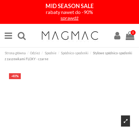
MID SEASON SALE
rabaty nawet do -90%
sprawdź
0
Strona główna
Odzież
Spodnie
Spódnico-spodenki
Stylowe spódnico-spodenki
z zaszewkami FLOXY - czarne
-40%