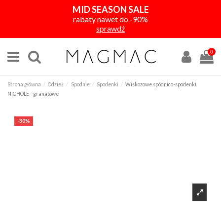
MID SEASON SALE
rabaty nawet do -90%
sprawdź
0
Strona główna
Odzież
Spodnie
Spodenki
Wiskozowe spódnico-spodenki
NICHOLE - granatowe
-30%