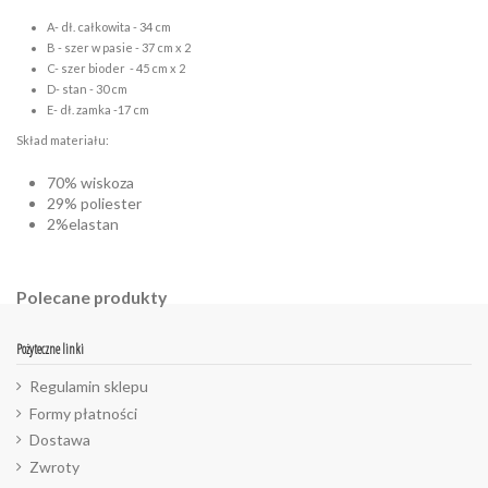
A- dł. całkowita - 34 cm
B - szer w pasie - 37 cm x 2
C- szer bioder - 45 cm x 2
D- stan - 30 cm
E- dł. zamka -17 cm
Skład materiału:
70% wiskoza
29% poliester
2%elastan
Polecane produkty
Pożyteczne linki
Regulamin sklepu
Formy płatności
Dostawa
Zwroty