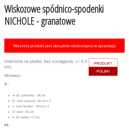
Wiskozowe spódnico-spodenki
NICHOLE - granatowe
Niestety produkt jest aktualnie niedostępny w sprzedaży
(mierzone na płasko, bez rozciągania, +/- 2-3
cm).
Wymiary:
S :
A- dł. całkowita - 34 cm
B - szer w pasie - 36 cm x 2
C- szer bioder - 43 cm x 2
D- stan - 31 cm
E- dł. zamka -17 cm
M: